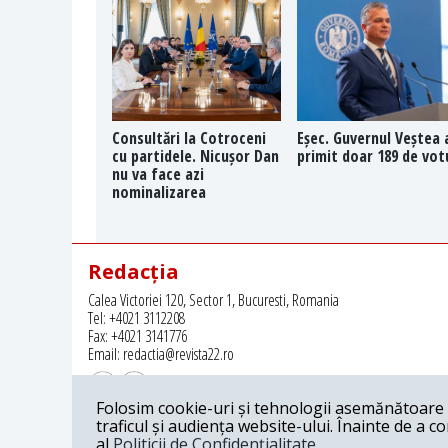
Consultări la Cotroceni
Eșec. Guvernul Veștea 
cu partidele. Nicușor Dan
primit doar 189 de vot
nu va face azi
nominalizarea
Redacția
Calea Victoriei 120, Sector 1, Bucuresti, Romania
Tel: +4021 3112208
Fax: +4021 3141776
Email: redactia@revista22.ro
Folosim cookie-uri și tehnologii asemănătoare p
traficul și audiența website-ului. Înainte de a c
al
Politicii de Confidențialitate
.
Revista 22 este editata de