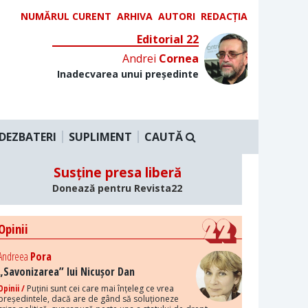
NUMĂRUL CURENT
ARHIVA
AUTORI
REDACȚIA
Editorial 22
Andrei
Cornea
Inadecvarea unui președinte
DEZBATERI
SUPLIMENT
CAUTĂ
Susține presa liberă
Donează pentru Revista22
Opinii
Andreea
Pora
„Savonizarea” lui Nicușor Dan
Opinii /
Puțini sunt cei care mai înțeleg ce vrea
președintele, dacă are de gând să soluționeze