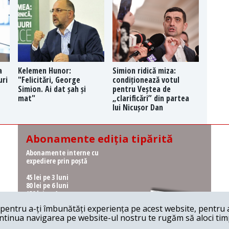
a
Kelemen Hunor:
Simion ridică miza:
uri
"Felicitări, George
condiționează votul
Simion. Ai dat șah și
pentru Veștea de
mat"
„clarificări” din partea
lui Nicușor Dan
Abonamente ediția tipărită
Abonamente interne cu
expediere prin poștă
45 lei pe 3 luni
80 lei pe 6 luni
150 lei pe 1 an
entru a-ți îmbunătăți experiența pe acest website, pentru a-
Abonamente interne cu
ontinua navigarea pe website-ul nostru te rugăm să aloci timpu
ridicare de la redacție