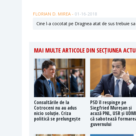
FLORIAN D. MIREA -
01-16-2018
Cine l-a cocotat pe Dragnea atat de sus trebuie sa 
MAI MULTE ARTICOLE DIN SECȚIUNEA ACTU
Consultările de la
PSD îl respinge pe
Cotroceni nu au adus
Siegfried Mureșan și
nicio soluție. Criza
acuză PNL, USR și UDM
politică se prelungește
că sabotează formare
guvernului