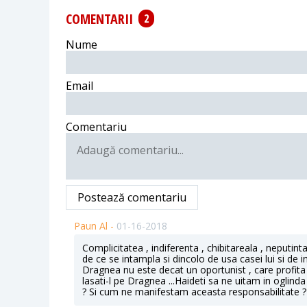
COMENTARII
2
Nume
Email
Comentariu
Postează comentariu
Paun Al -
01-16-2018
Complicitatea , indiferenta , chibitareala , neputint
de ce se intampla si dincolo de usa casei lui si de i
Dragnea nu este decat un oportunist , care profita de
lasati-l pe Dragnea ...Haideti sa ne uitam in oglind
? Si cum ne manifestam aceasta responsabilitate ?