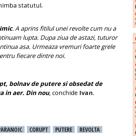
chimba statutul.
nimic
. A aprins fitilul unei revolte cum nu a
ntinuam lupta. Dupa ziua de astazi, tuturor
ontinua asa. Urmeaza vremuri foarte grele
ntru fiecare dintre noi.
pt, bolnav de putere si obsedat de
a in aer. Din nou
, conchide
Ivan
.
PARANOIC
CORUPT
PUTERE
REVOLTA