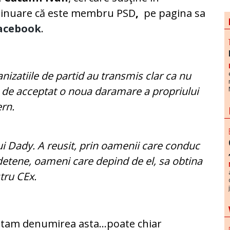
tinuare că este membru PSD
,
pe pagina sa
acebook
.
nizatiile de partid au transmis clar ca nu
 de acceptat o noua daramare a propriului
ern.
i Dady. A reusit, prin oamenii care conduc
udetene, oameni care depind de el, sa obtina
stru CEx.
intam denumirea asta...poate chiar