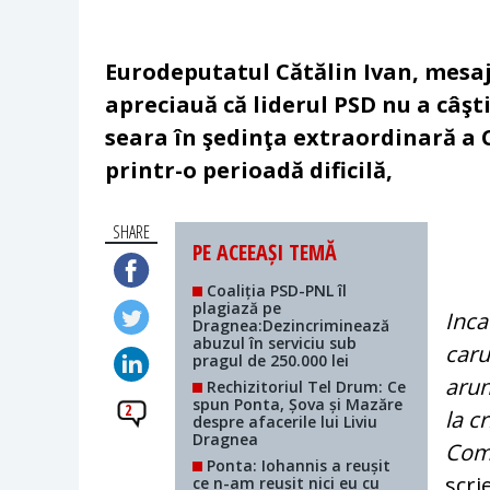
Eurodeputatul Cătălin Ivan, mesaj
apreciauă că liderul PSD nu a câşt
seara în şedinţa extraordinară a 
printr-o perioadă dificilă,
SHARE
PE ACEEAȘI TEMĂ
Coaliția PSD-PNL îl
plagiază pe
Inca
Dragnea:Dezincriminează
abuzul în serviciu sub
caru
pragul de 250.000 lei
arun
Rechizitoriul Tel Drum: Ce
spun Ponta, Șova și Mazăre
2
la c
despre afacerile lui Liviu
Dragnea
Comi
Ponta: Iohannis a reușit
scri
ce n-am reușit nici eu cu