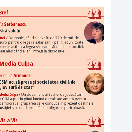
Bref
Tia
Serbanescu
Fără soluții
Bref /
Domnule, când cineva îți dă 770 de mil. de
euro pentru o lege (a salarizării), păi îți aduni toate
mințile astfel ca legea să arate cât mai bine posibil.
Mai ales când ai ani întregi la dispoziție.
Media Culpa
Brîndușa
Armanca
CSM acuză presa și societatea civilă de
„lovitură de stat”
Media Culpa /
Un document al Secției de judecători
a CSM a pus în plină lumină o realitate amară pentru
democrație: gruparea care conduce în prezent destinele
justiției s-a transformat într-o oligarhie periculoasă.
Vis a Vis