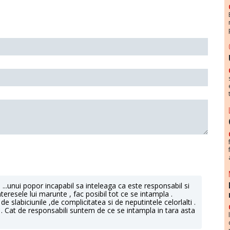
a ...unui popor incapabil sa inteleaga ca este responsabil si
nteresele lui marunte , fac posibil tot ce se intampla .
 slabiciunile ,de complicitatea si de neputintele celorlalti .
a . Cat de responsabili suntem de ce se intampla in tara asta