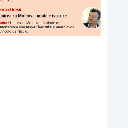
moment.
Armand
Gosu
Unirea cu Moldova: modele istorice
Unire /
Unirea cu Moldova depinde de
intensitatea amenințării haosului și anarhiei de
dincolo de Nistru.