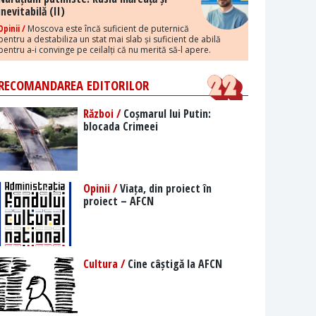
inevitabilă (II)
Opinii /
Moscova este încă suficient de puternică
pentru a destabiliza un stat mai slab și suficient de abilă
pentru a-i convinge pe ceilalți că nu merită să-l apere.
RECOMANDAREA EDITORILOR
Război /
Coșmarul lui Putin:
blocada Crimeei
Opinii /
Viața, din proiect în
proiect – AFCN
Cultura /
Cine câștigă la AFCN