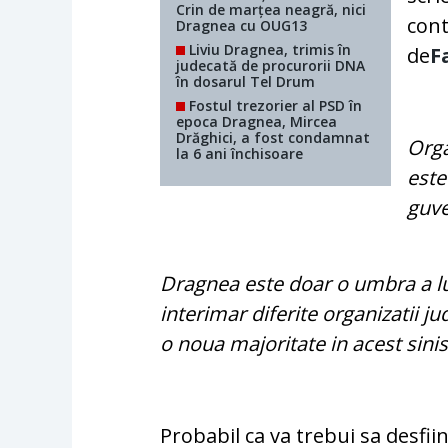
Crin de marțea neagră, nici
con
Dragnea cu OUG13
Liviu Dragnea, trimis în
de
F
judecată de procurorii DNA
în dosarul Tel Drum
Fostul trezorier al PSD în
epoca Dragnea, Mircea
Drăghici, a fost condamnat
Orga
la 6 ani închisoare
este
guv
Dragnea este doar o umbra a lu
interimar diferite organizatii j
o noua majoritate in acest sini
Probabil ca va trebui sa desfi