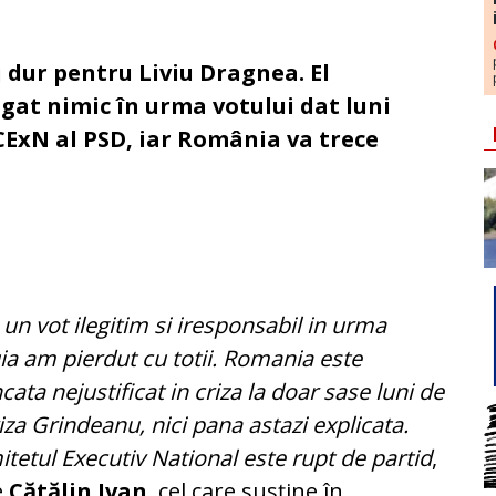
 dur pentru Liviu Dragnea. El
igat nimic în urma votului dat luni
CExN al PSD, iar România va trece
 un vot ilegitim si iresponsabil in urma
ia am pierdut cu totii. Romania este
cata nejustificat in criza la doar sase luni de
riza Grindeanu, nici pana astazi explicata.
tetul Executiv National este rupt de partid
,
e
Cătălin Ivan
, cel care susţine în