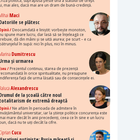
criza politică, suprapusă peste una a statului de drept
și, mai ales, dacă mai are un dram de bună-credință.
Mihai
Maci
Datoriile se plătesc
Opinii /
Deocamdată e liniștit: vorbește monoton,
nu spune mare lucru, dar lasă să se înțeleagă ce
trebuie, dă din mâini și se uită aiurea; pe scurt – e ca
pătrunjelul în supă: nici în plus, nici în minus.
Marina
Dumitrescu
Urma și urmarea
Eseu /
Prezentul continuu, starea de prezență
recomandată în orice spiritualitate, nu presupune
indiferența față de urma lăsată sau de consecințele ei.
Raluca
Alexandrescu
Drumul de la școală către noul
totalitarism de extremă dreaptă
Opinii /
Ne aflăm în perioada de admitere în
învățământul universitar, iar la științe politice concurența este
mai mare decât în anii precedenți, ceea ce în sine e un lucru
bun, dacă nu te uiți decât la cifre.
Ciprian
Cucu
Narațiuni putiniste: Rusia măreață și