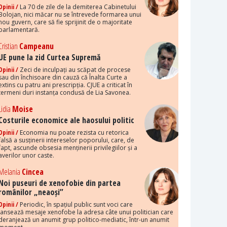
Opinii /
La 70 de zile de la demiterea Cabinetului
Bolojan, nici măcar nu se întrevede formarea unui
nou guvern, care să fie sprijinit de o majoritate
parlamentară.
Cristian
Campeanu
UE pune la zid Curtea Supremă
Opinii /
Zeci de inculpați au scăpat de procese
sau din închisoare din cauză că Înalta Curte a
extins cu patru ani prescripția. CJUE a criticat în
termeni duri instanța condusă de Lia Savonea.
Lidia
Moise
Costurile economice ale haosului politic
Opinii /
Economia nu poate rezista cu retorica
falsă a susținerii intereselor poporului, care, de
fapt, ascunde obsesia menținerii privilegiilor și a
averilor unor caste.
Melania
Cincea
Noi puseuri de xenofobie din partea
românilor „neaoși”
Opinii /
Periodic, în spațiul public sunt voci care
lansează mesaje xenofobe la adresa câte unui politician care
deranjează un anumit grup politico-mediatic, într-un anumit