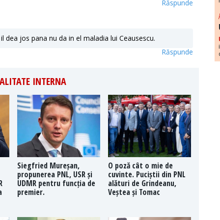
Răspunde
il dea jos pana nu da in el maladia lui Ceausescu.
Răspunde
ALITATE INTERNA
Siegfried Mureșan,
O poză cât o mie de
propunerea PNL, USR și
cuvinte. Puciștii din PNL
R
UDMR pentru funcția de
alături de Grindeanu,
a
premier.
Veștea și Tomac