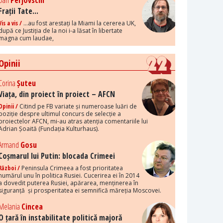
Dan
Perjovschi
Frații Tate...
Vis a vis /
...au fost arestați la Miami la cererea UK,
după ce Justiția de la noi i-a lăsat în libertate
magna cum laudae,
Opinii
Corina
Șuteu
Viața, din proiect în proiect – AFCN
Opinii /
Citind pe FB variate și numeroase luări de
poziție despre ultimul concurs de selecție a
proiectelor AFCN, mi-au atras atenția comentariile lui
Adrian Șoaită (Fundația Kulturhaus).
Armand
Gosu
Coșmarul lui Putin: blocada Crimeei
Război /
Peninsula Crimeea a fost prioritatea
numărul unu în politica Rusiei. Cucerirea ei în 2014
a dovedit puterea Rusiei, apărarea, menținerea în
siguranță și prosperitatea ei semnifică măreția Moscovei.
Melania
Cincea
O țară în instabilitate politică majoră