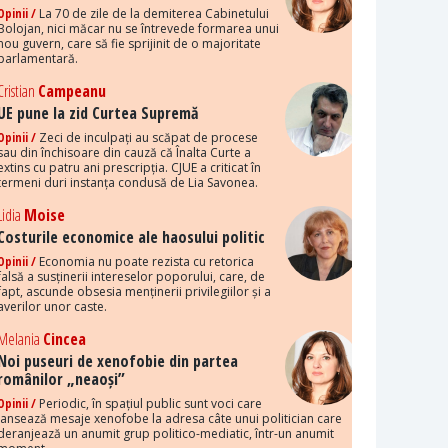
Opinii /
La 70 de zile de la demiterea Cabinetului
Bolojan, nici măcar nu se întrevede formarea unui
nou guvern, care să fie sprijinit de o majoritate
parlamentară.
Cristian
Campeanu
UE pune la zid Curtea Supremă
Opinii /
Zeci de inculpați au scăpat de procese
sau din închisoare din cauză că Înalta Curte a
extins cu patru ani prescripția. CJUE a criticat în
termeni duri instanța condusă de Lia Savonea.
Lidia
Moise
Costurile economice ale haosului politic
Opinii /
Economia nu poate rezista cu retorica
falsă a susținerii intereselor poporului, care, de
fapt, ascunde obsesia menținerii privilegiilor și a
averilor unor caste.
Melania
Cincea
Noi puseuri de xenofobie din partea
românilor „neaoși”
Opinii /
Periodic, în spațiul public sunt voci care
lansează mesaje xenofobe la adresa câte unui politician care
deranjează un anumit grup politico-mediatic, într-un anumit