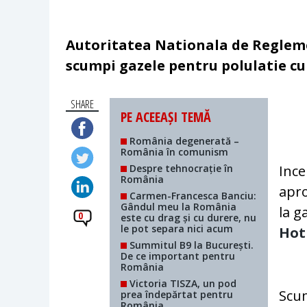
Autoritatea Nationala de Regleme
scumpi gazele pentru polulatie cu
SHARE
PE ACEEAȘI TEMĂ
România degenerată –
România în comunism
Despre tehnocrație în
Ince
România
apro
Carmen-Francesca Banciu:
Gândul meu la România
la g
0
este cu drag și cu durere, nu
le pot separa nici acum
Ho
Summitul B9 la București.
De ce important pentru
România
Victoria TISZA, un pod
Scum
prea îndepărtat pentru
România