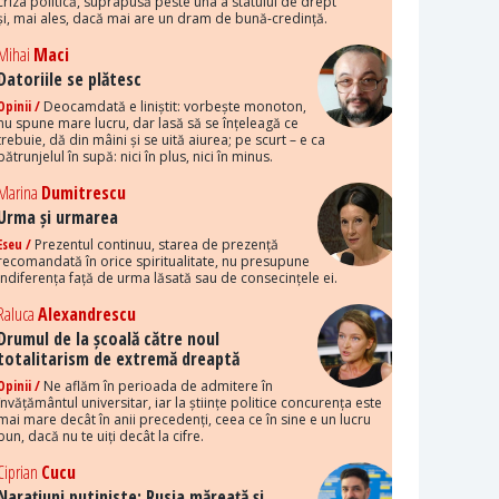
criza politică, suprapusă peste una a statului de drept
și, mai ales, dacă mai are un dram de bună-credință.
Mihai
Maci
Datoriile se plătesc
Opinii /
Deocamdată e liniștit: vorbește monoton,
nu spune mare lucru, dar lasă să se înțeleagă ce
trebuie, dă din mâini și se uită aiurea; pe scurt – e ca
pătrunjelul în supă: nici în plus, nici în minus.
Marina
Dumitrescu
Urma și urmarea
Eseu /
Prezentul continuu, starea de prezență
recomandată în orice spiritualitate, nu presupune
indiferența față de urma lăsată sau de consecințele ei.
Raluca
Alexandrescu
Drumul de la școală către noul
totalitarism de extremă dreaptă
Opinii /
Ne aflăm în perioada de admitere în
învățământul universitar, iar la științe politice concurența este
mai mare decât în anii precedenți, ceea ce în sine e un lucru
bun, dacă nu te uiți decât la cifre.
Ciprian
Cucu
Narațiuni putiniste: Rusia măreață și