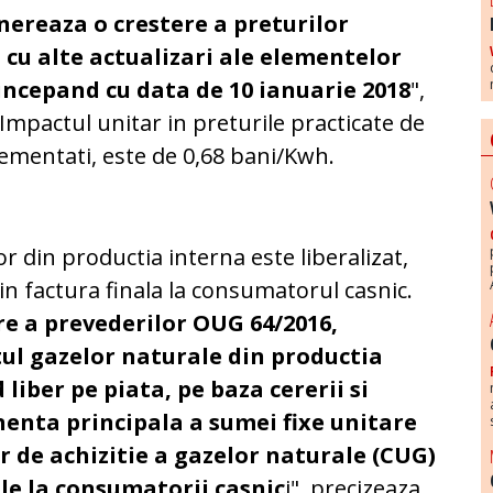
nereaza o crestere a preturilor
cu alte actualizari ale elementelor
incepand cu data de 10 ianuarie 2018
",
Impactul unitar in preturile practicate de
glementati, este de 0,68 bani/Kwh.
r din productia interna este liberalizat,
din factura finala la consumatorul casnic.
re a prevederilor OUG 64/2016,
etul gazelor naturale din productia
liber pe piata, pe baza cererii si
nenta principala a sumei fixe unitare
r de achizitie a gazelor naturale (CUG)
nale la consumatorii casnic
i", precizeaza