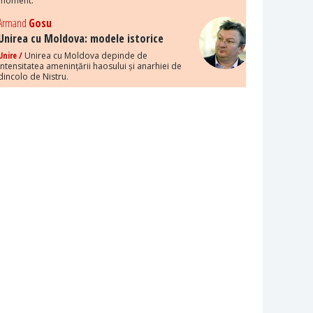
moment.
Armand
Gosu
Unirea cu Moldova: modele istorice
Unire /
Unirea cu Moldova depinde de
intensitatea amenințării haosului și anarhiei de
dincolo de Nistru.