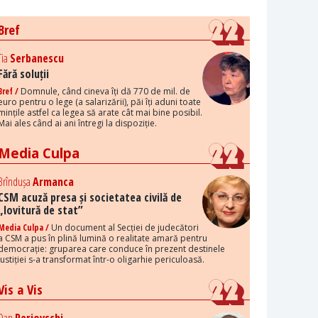
Bref
Tia
Serbanescu
Fără soluții
Bref /
Domnule, când cineva îți dă 770 de mil. de
euro pentru o lege (a salarizării), păi îți aduni toate
mințile astfel ca legea să arate cât mai bine posibil.
Mai ales când ai ani întregi la dispoziție.
Media Culpa
Brîndușa
Armanca
CSM acuză presa și societatea civilă de
„lovitură de stat”
Media Culpa /
Un document al Secției de judecători
a CSM a pus în plină lumină o realitate amară pentru
democrație: gruparea care conduce în prezent destinele
justiției s-a transformat într-o oligarhie periculoasă.
Vis a Vis