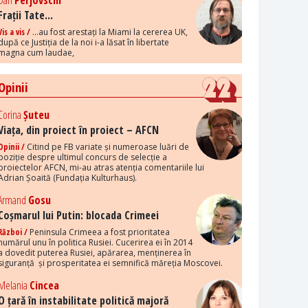
Dan
Perjovschi
Frații Tate...
Vis a vis /
...au fost arestați la Miami la cererea UK,
după ce Justiția de la noi i-a lăsat în libertate
magna cum laudae,
Opinii
Corina
Șuteu
Viața, din proiect în proiect – AFCN
Opinii /
Citind pe FB variate și numeroase luări de
poziție despre ultimul concurs de selecție a
proiectelor AFCN, mi-au atras atenția comentariile lui
Adrian Șoaită (Fundația Kulturhaus).
Armand
Gosu
Coșmarul lui Putin: blocada Crimeei
Război /
Peninsula Crimeea a fost prioritatea
numărul unu în politica Rusiei. Cucerirea ei în 2014
a dovedit puterea Rusiei, apărarea, menținerea în
siguranță și prosperitatea ei semnifică măreția Moscovei.
Melania
Cincea
O țară în instabilitate politică majoră