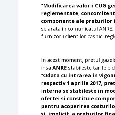
"
Modificarea valorii CUG ge
reglementate, concomitent 
componente ale preturilor 
se arata in comunicatul ANRE. 
furnizorii clientilor casnici re
In acest moment, pretul gazelo
insa
ANRE
stabileste tarifele 
"
Odata cu intrarea in vigoa
respectiv 1 aprilie 2017, pr
interna se stabileste in mod 
ofertei si constituie compo
pentru acoperirea costurilo
si, implicit, a preturilor fi