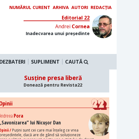
NUMĂRUL CURENT
ARHIVA
AUTORI
REDACȚIA
Editorial 22
Andrei
Cornea
Inadecvarea unui președinte
DEZBATERI
SUPLIMENT
CAUTĂ
Susține presa liberă
Donează pentru Revista22
Opinii
Andreea
Pora
„Savonizarea” lui Nicușor Dan
Opinii /
Puțini sunt cei care mai înțeleg ce vrea
președintele, dacă are de gând să soluționeze