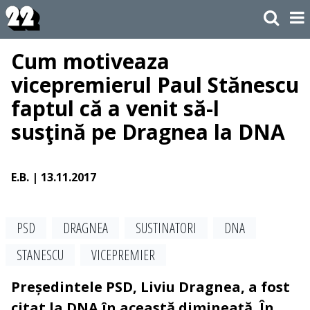
Cum motiveaza
vicepremierul Paul Stănescu
faptul că a venit să-l
susţină pe Dragnea la DNA
E.B.
| 13.11.2017
PSD
DRAGNEA
SUSTINATORI
DNA
STANESCU
VICEPREMIER
Președintele PSD, Liviu Dragnea, a fost
citat la DNA în această dimineață. În