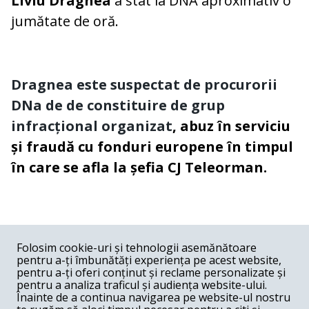
Liviu Dragnea
a stat la DNA aproximativ o
jumătate de oră.
Dragnea este suspectat de procurorii
DNa de de constituire de grup
infracțional organizat
, abuz în serviciu
și fraudă cu fonduri europene în timpul
în care se afla la șefia CJ Teleorman.
COMENTARII
0
Folosim cookie-uri și tehnologii asemănătoare
pentru a-ți îmbunătăți experiența pe acest website,
Nume
pentru a-ți oferi conținut și reclame personalizate și
pentru a analiza traficul și audiența website-ului.
Înainte de a continua navigarea pe website-ul nostru
Email