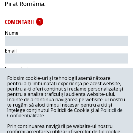
Pirat România.
COMENTARII
1
Nume
Email
Comentariu
Folosim cookie-uri și tehnologii asemănătoare
pentru a-ți îmbunătăți experiența pe acest website,
pentru a-ți oferi conținut și reclame personalizate și
pentru a analiza traficul și audiența website-ului.
Postează comentariu
Înainte de a continua navigarea pe website-ul nostru
te rugăm să aloci timpul necesar pentru a citi și
înțelege conținutul Politicii de Cookie și al
Politicii de
Gheorghe -
02-26-2015
Confidențialitate
.
Foarte buna decizia. O solutie atat de simpla la o
Prin continuarea navigării pe website-ul nostru
problema care parea insurmontabila. Cat despre
partidulet, poate vedem niste solutii noi, deoarece Mani
confirmi acceptarea utilizării fișierelor de tip cookie