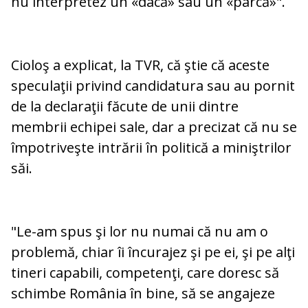
nu interpretez un «dacă» sau un «parcă»".
Cioloş a explicat, la TVR, că ştie că aceste
speculaţii privind candidatura sau au pornit
de la declaraţii făcute de unii dintre
membrii echipei sale, dar a precizat că nu se
împotriveşte intrării în politică a miniştrilor
săi.
"Le-am spus şi lor nu numai că nu am o
problemă, chiar îi încurajez şi pe ei, şi pe alţi
tineri capabili, competenţi, care doresc să
schimbe România în bine, să se angajeze