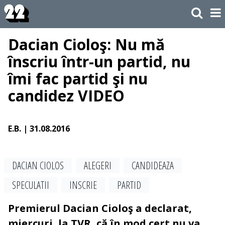
Dacian Cioloş: Nu mă
înscriu într-un partid, nu
îmi fac partid şi nu
candidez VIDEO
E.B.
| 31.08.2016
DACIAN CIOLOS
ALEGERI
CANDIDEAZA
SPECULATII
INSCRIE
PARTID
Premierul Dacian Cioloş a declarat,
miercuri, la TVR, că în mod cert nu va