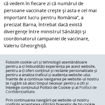
că vedem în fiecare zi că numărul de
persoane vaccinate creşte şi asta e cel mai
important lucru pentru România”, a
precizat Barna, întrebat dacă există
divergenţe între ministrul Sănătăţii şi
coordonatorul campaniei de vaccinare,
Valeriu Gheorghiţă.
COMENTARII
0
Folosim cookie-uri și tehnologii asemănătoare
pentru a-ți îmbunătăți experiența pe acest website,
Nume
pentru a-ți oferi conținut și reclame personalizate și
pentru a analiza traficul și audiența website-ului.
Înainte de a continua navigarea pe website-ul nostru
Email
te rugăm să aloci timpul necesar pentru a citi și
înțelege conținutul Politicii de Cookie și al
Politicii de
Confidențialitate
.
Comentariu
Prin continuarea navigării pe website-ul nostru
confirmi acceptarea utilizării fișierelor de tip cookie