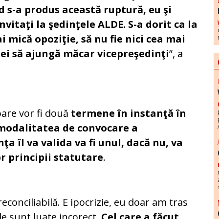
 s-a produs această ruptură, eu şi
vitaţi la şedinţele ALDE. S-a dorit ca la
i mică opoziţie, să nu fie nici cea mai
ei să ajungă măcar vicepreşedinţi
”, a
oare vor fi două
termene în instanţă în
 modalitatea de convocare a
ţa îl va valida va fi unul, dacă nu, va
r principii statutare
.
econciliabilă. E ipocrizie, eu doar am tras
le sunt luate incorect.
Cel care a făcut