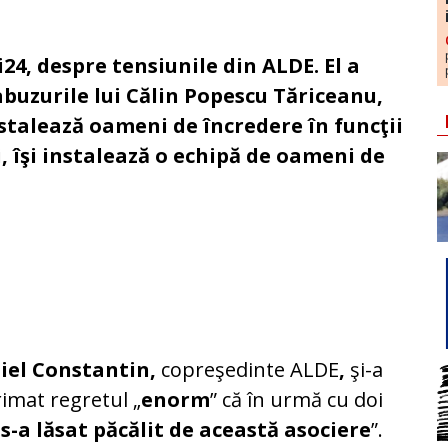
24, despre tensiunile din ALDE. El a
 abuzurile lui Călin Popescu Tăriceanu,
instalează oameni de încredere în funcţii
i, îşi instalează o echipă de oameni de
iel Constantin,
copreşedinte ALDE
,
şi-a
imat regretul „
enorm
” că în urmă cu doi
„
s-a lăsat păcălit de această asociere
”.