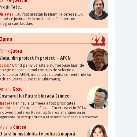
Dan
Perjovschi
Frații Tate...
Vis a vis /
...au fost arestați la Miami la cererea UK,
după ce Justiția de la noi i-a lăsat în libertate
magna cum laudae,
Opinii
Corina
Șuteu
Viața, din proiect în proiect – AFCN
Opinii /
Citind pe FB variate și numeroase luări de
poziție despre ultimul concurs de selecție a
proiectelor AFCN, mi-au atras atenția comentariile lui
Adrian Șoaită (Fundația Kulturhaus).
Armand
Gosu
Coșmarul lui Putin: blocada Crimeei
Război /
Peninsula Crimeea a fost prioritatea
numărul unu în politica Rusiei. Cucerirea ei în 2014
a dovedit puterea Rusiei, apărarea, menținerea în
siguranță și prosperitatea ei semnifică măreția Moscovei.
Melania
Cincea
O țară în instabilitate politică majoră