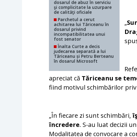
dosarul de abuz în serviciu
şi complicitate la uzurpare
de calităţi oficiale
Parchetul a cerut
„
Sun
achitarea lui Tăriceanu în
dosarul privind
Dra
incompatibilitatea unui
fost senator
spus
Înalta Curte a decis
judecarea separată a lui
Tăriceanu și Petru Berteanu
în dosarul Microsoft
Refe
apreciat că
Tăriceanu
se tem
fiind motivul schimbărilor pri
„În fiecare zi sunt schimbări,
î
încredere
. S-au luat decizii u
Modalitatea de convocare a con