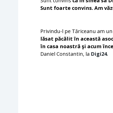
Sunt convins
că în sinea sa D
Sunt foarte convins. Am văzu
Privindu-l pe Tăriceanu am un
lăsat păcălit în această aso
în casa noastră şi acum înc
Daniel Constantin, la
Digi24
.