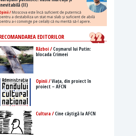
inevitabilă (II)
Opinii /
Moscova este încă suficient de puternică
pentru a destabiliza un stat mai slab și suficient de abilă
pentru a-i convinge pe ceilalți că nu merită să-l apere.
RECOMANDAREA EDITORILOR
Război /
Coșmarul lui Putin:
blocada Crimeei
Opinii /
Viața, din proiect în
proiect – AFCN
Cultura /
Cine câștigă la AFCN