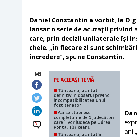
Daniel Constantin a vorbit, la Digi
lansat o serie de acuzaţii privind
care, prin decizii unilaterale îşi 
cheie. „În fiecare zi sunt schimbăr
încredere", spune Constantin.
SHARE
PE ACEEAȘI TEMĂ
Tăriceanu, achitat
definitiv în dosarul privind
incompatibilitatea unui
fost senator
Dan
Azi se stabilesc
completurile de 5 judecători
expr
care îi vor judeca pe Udrea,
3
Ponta, Tăriceanu
ani 
Tăriceanu, achitat în