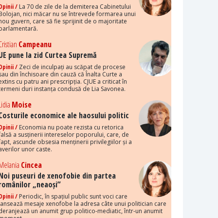
Opinii /
La 70 de zile de la demiterea Cabinetului
Bolojan, nici măcar nu se întrevede formarea unui
nou guvern, care să fie sprijinit de o majoritate
parlamentară.
Cristian
Campeanu
UE pune la zid Curtea Supremă
Opinii /
Zeci de inculpați au scăpat de procese
sau din închisoare din cauză că Înalta Curte a
extins cu patru ani prescripția. CJUE a criticat în
termeni duri instanța condusă de Lia Savonea.
Lidia
Moise
Costurile economice ale haosului politic
Opinii /
Economia nu poate rezista cu retorica
falsă a susținerii intereselor poporului, care, de
fapt, ascunde obsesia menținerii privilegiilor și a
averilor unor caste.
Melania
Cincea
Noi puseuri de xenofobie din partea
românilor „neaoși”
Opinii /
Periodic, în spațiul public sunt voci care
lansează mesaje xenofobe la adresa câte unui politician care
deranjează un anumit grup politico-mediatic, într-un anumit