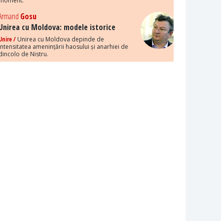
moment.
Armand
Gosu
Unirea cu Moldova: modele istorice
Unire /
Unirea cu Moldova depinde de
intensitatea amenințării haosului și anarhiei de
dincolo de Nistru.