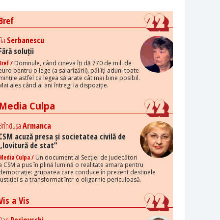
Bref
Tia
Serbanescu
Fără soluții
Bref /
Domnule, când cineva îți dă 770 de mil. de
euro pentru o lege (a salarizării), păi îți aduni toate
mințile astfel ca legea să arate cât mai bine posibil.
Mai ales când ai ani întregi la dispoziție.
Media Culpa
Brîndușa
Armanca
CSM acuză presa și societatea civilă de
„lovitură de stat”
Media Culpa /
Un document al Secției de judecători
a CSM a pus în plină lumină o realitate amară pentru
democrație: gruparea care conduce în prezent destinele
justiției s-a transformat într-o oligarhie periculoasă.
Vis a Vis