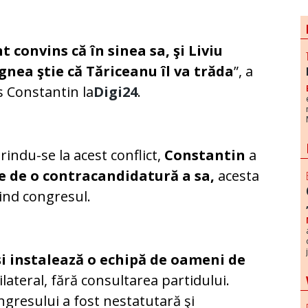
t convins că în sinea sa, şi Liviu
gnea ştie că Tăriceanu îl va trăda
”, a
 Constantin la
Digi24
.
rindu-se la acest conflict,
Constantin
a
e de o contracandidatură a sa,
acesta
vind congresul.
şi instalează o echipă de oameni de
nilateral, fără consultarea partidului.
gresului a fost nestatutară şi