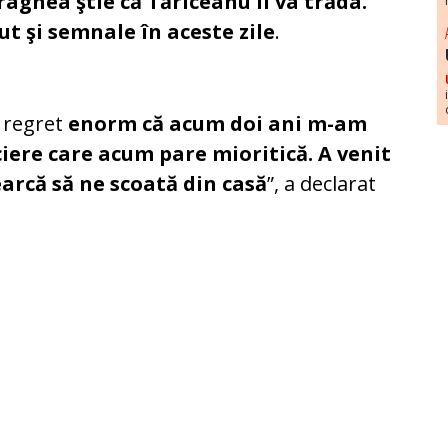
ragnea ştie că Tăriceanu îl va trăda.
t şi semnale în aceste zile
.
 regret
enorm că acum doi ani m-am
ciere care acum pare mioritică. A venit
earcă să ne scoată din casă
”, a declarat