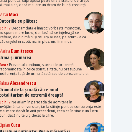
criza politică, suprapusă peste una a statului de drept
și, mai ales, dacă mai are un dram de bună-credință.
Mihai
Maci
Datoriile se plătesc
Opinii /
Deocamdată e liniștit: vorbește monoton,
nu spune mare lucru, dar lasă să se înțeleagă ce
trebuie, dă din mâini și se uită aiurea; pe scurt – e ca
pătrunjelul în supă: nici în plus, nici în minus.
Marina
Dumitrescu
Urma și urmarea
Eseu /
Prezentul continuu, starea de prezență
recomandată în orice spiritualitate, nu presupune
indiferența față de urma lăsată sau de consecințele ei.
Raluca
Alexandrescu
Drumul de la școală către noul
totalitarism de extremă dreaptă
Opinii /
Ne aflăm în perioada de admitere în
învățământul universitar, iar la științe politice concurența este
mai mare decât în anii precedenți, ceea ce în sine e un lucru
bun, dacă nu te uiți decât la cifre.
Ciprian
Cucu
Narațiuni putiniste: Rusia măreață și