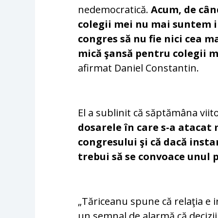
nedemocratică.
Acum, de când
colegii mei nu mai suntem in
congres să nu fie nici cea ma
mică şansă pentru colegii m
afirmat Daniel Constantin.
El a sublinit că săptămâna viit
dosarele în care s-a atacat
congresului şi că dacă instan
trebui să se convoace unul p
„Tăriceanu spune că relaţia e ir
un semnal de alarmă că decizii