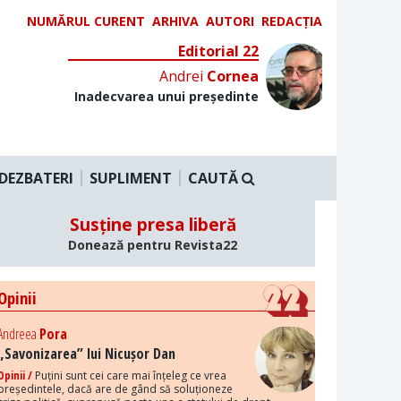
NUMĂRUL CURENT
ARHIVA
AUTORI
REDACȚIA
Editorial 22
Andrei
Cornea
Inadecvarea unui președinte
DEZBATERI
SUPLIMENT
CAUTĂ
Susține presa liberă
Donează pentru Revista22
Opinii
Andreea
Pora
„Savonizarea” lui Nicușor Dan
Opinii /
Puțini sunt cei care mai înțeleg ce vrea
președintele, dacă are de gând să soluționeze