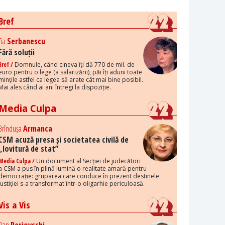
Bref
Tia
Serbanescu
Fără soluții
Bref /
Domnule, când cineva îți dă 770 de mil. de
euro pentru o lege (a salarizării), păi îți aduni toate
mințile astfel ca legea să arate cât mai bine posibil.
Mai ales când ai ani întregi la dispoziție.
Media Culpa
Brîndușa
Armanca
CSM acuză presa și societatea civilă de
„lovitură de stat”
Media Culpa /
Un document al Secției de judecători
a CSM a pus în plină lumină o realitate amară pentru
democrație: gruparea care conduce în prezent destinele
justiției s-a transformat într-o oligarhie periculoasă.
Vis a Vis