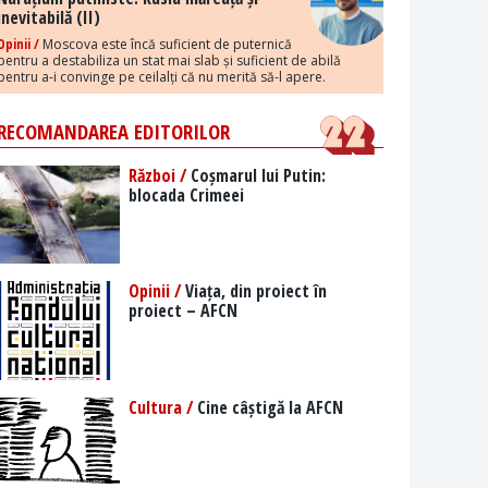
inevitabilă (II)
Opinii /
Moscova este încă suficient de puternică
pentru a destabiliza un stat mai slab și suficient de abilă
pentru a-i convinge pe ceilalți că nu merită să-l apere.
RECOMANDAREA EDITORILOR
Război /
Coșmarul lui Putin:
blocada Crimeei
Opinii /
Viața, din proiect în
proiect – AFCN
Cultura /
Cine câștigă la AFCN