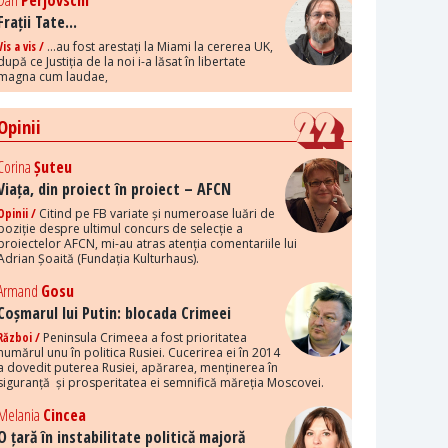
Dan
Perjovschi
Frații Tate...
Vis a vis /
...au fost arestați la Miami la cererea UK,
după ce Justiția de la noi i-a lăsat în libertate
magna cum laudae,
Opinii
Corina
Șuteu
Viața, din proiect în proiect – AFCN
Opinii /
Citind pe FB variate și numeroase luări de
poziție despre ultimul concurs de selecție a
proiectelor AFCN, mi-au atras atenția comentariile lui
Adrian Șoaită (Fundația Kulturhaus).
Armand
Gosu
Coșmarul lui Putin: blocada Crimeei
Război /
Peninsula Crimeea a fost prioritatea
numărul unu în politica Rusiei. Cucerirea ei în 2014
a dovedit puterea Rusiei, apărarea, menținerea în
siguranță și prosperitatea ei semnifică măreția Moscovei.
Melania
Cincea
O țară în instabilitate politică majoră