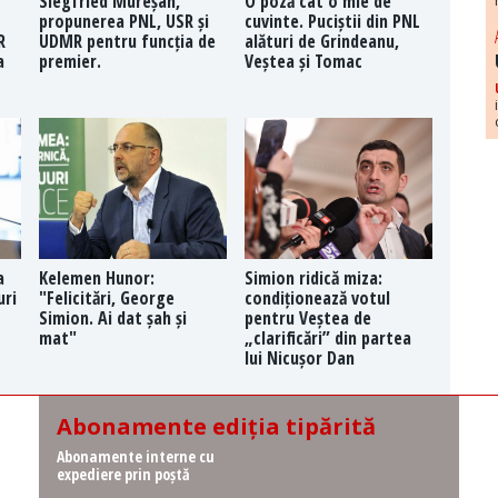
Siegfried Mureșan,
O poză cât o mie de
propunerea PNL, USR și
cuvinte. Puciștii din PNL
R
UDMR pentru funcția de
alături de Grindeanu,
a
premier.
Veștea și Tomac
a
Kelemen Hunor:
Simion ridică miza:
uri
"Felicitări, George
condiționează votul
Simion. Ai dat șah și
pentru Veștea de
mat"
„clarificări” din partea
lui Nicușor Dan
Abonamente ediția tipărită
Abonamente interne cu
expediere prin poștă