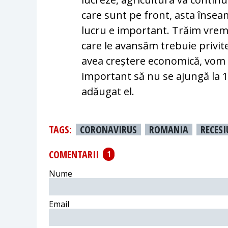
care sunt pe front, asta înseam
lucru e important. Trăim vremu
care le avansăm trebuie privi
avea creștere economică, vom 
important să nu se ajungă la 10
adăugat el.
TAGS:
CORONAVIRUS
ROMANIA
RECESI
COMENTARII
1
Nume
Email