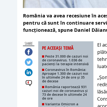
România va avea recesiune în aces
pentru că sunt în continuare servi
funcționează, spune Daniel Dăianu,
SHARE
El a
PE ACEEAȘI TEMĂ
plăt
Peste 31.000 de cazuri noi
tehn
de coronavirus. 1.036 de
pacienți la terapie intensivă
luat
Coronavirus în România:
Aproape 1.300 de cazuri noi
„Șom
în ultimele 24 de ore și 35
de decese
4
redi
România raportează 931
cazuri noi de coronavirus și
lăsă
73 de decese în ultimele 24
Cons
de ore
Varianta Omicron a
acop