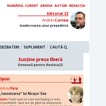
NUMĂRUL CURENT
ARHIVA
AUTORI
REDACȚIA
Editorial 22
Andrei
Cornea
Inadecvarea unui președinte
DEZBATERI
SUPLIMENT
CAUTĂ
Susține presa liberă
Donează pentru Revista22
Opinii
Andreea
Pora
„Savonizarea” lui Nicușor Dan
Opinii /
Puțini sunt cei care mai înțeleg ce vrea
președintele, dacă are de gând să soluționeze