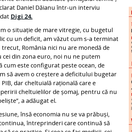
clarat Daniel Dăianu într-un interviu
rdat
Digi 24.
m o situație de mare vitregie, cu bugetul
ic cu un deficit, am văzut cum s-a terminat
 trecut, România nici nu are monedă de
u cei din zona euro, noi nu ne putem
ă cum este configurat peste ocean, de
m să avem o creștere a deficitului bugetar
 PIB, dar cheltuială rațională care e
peririi cheltuielilor de șomaj, pentru că nu
liște”, a adăugat el.
siune, însă economia nu se va prăbuși,
 continua, întreprinderi care continuă să
 să se practice. Și ceea ce fac medicii, cei