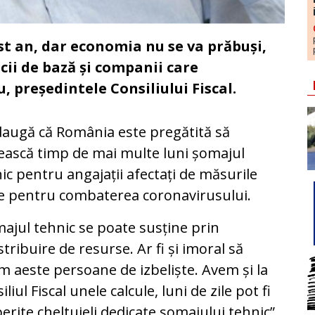
t an, dar economia nu se va prăbuși,
cii de bază și companii care
 președintele Consiliului Fiscal.
daugă că România este pregătită să
ească timp de mai multe luni șomajul
ic pentru angajații afectați de măsurile
e pentru combaterea coronavirusului.
ajul tehnic se poate susține prin
stribuire de resurse. Ar fi și imoral să
m aeste persoane de izbeliște. Avem și la
iliul Fiscal unele calcule, luni de zile pot fi
erite cheltuieli dedicate șomajului tehnic”,