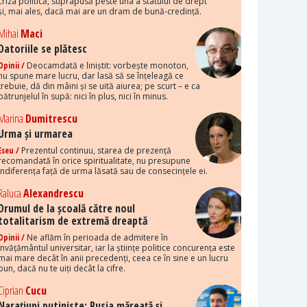
criza politică, suprapusă peste una a statului de drept
și, mai ales, dacă mai are un dram de bună-credință.
Mihai
Maci
Datoriile se plătesc
Opinii /
Deocamdată e liniștit: vorbește monoton,
nu spune mare lucru, dar lasă să se înțeleagă ce
trebuie, dă din mâini și se uită aiurea; pe scurt – e ca
pătrunjelul în supă: nici în plus, nici în minus.
Marina
Dumitrescu
Urma și urmarea
Eseu /
Prezentul continuu, starea de prezență
recomandată în orice spiritualitate, nu presupune
indiferența față de urma lăsată sau de consecințele ei.
Raluca
Alexandrescu
Drumul de la școală către noul
totalitarism de extremă dreaptă
Opinii /
Ne aflăm în perioada de admitere în
învățământul universitar, iar la științe politice concurența este
mai mare decât în anii precedenți, ceea ce în sine e un lucru
bun, dacă nu te uiți decât la cifre.
Ciprian
Cucu
Narațiuni putiniste: Rusia măreață și