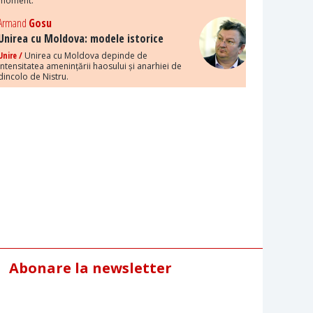
moment.
Armand
Gosu
Unirea cu Moldova: modele istorice
Unire /
Unirea cu Moldova depinde de
intensitatea amenințării haosului și anarhiei de
dincolo de Nistru.
Abonare la newsletter