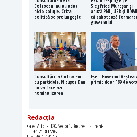
Consultările de la
PSD îl respinge pe
Cotroceni nu au adus
Siegfried Mureșan și
nicio soluție. Criza
acuză PNL, USR și UDM
politică se prelungește
că sabotează formare
guvernului
Consultări la Cotroceni
Eșec. Guvernul Veștea 
cu partidele. Nicușor Dan
primit doar 189 de vot
nu va face azi
nominalizarea
Redacția
Calea Victoriei 120, Sector 1, Bucuresti, Romania
Tel: +4021 3112208