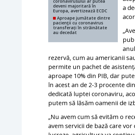
coronavirusului ar putea
deveni majoritară în
a de
Europa, avertizează ECDC
aco
Aproape jumătate dintre
pacienţii cu coronavirus
transferați în străinătate
„Ave
au decedat
publ
anul
rezervă, cum au americanii sa
permite un pachet de asistenț
aproape 10% din PIB, dar pute
în acest an de 2-3 procente din
dedicată luptei coronaviru, aco
putem să lăsăm oamenii de izbe
„Nu avem cum să evităm o rece
avem servicii de bază care vor
lucreze, agricultura va continua