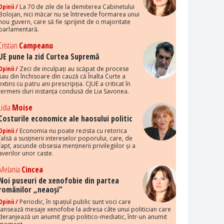
Opinii /
La 70 de zile de la demiterea Cabinetului
Bolojan, nici măcar nu se întrevede formarea unui
nou guvern, care să fie sprijinit de o majoritate
parlamentară.
Cristian
Campeanu
UE pune la zid Curtea Supremă
Opinii /
Zeci de inculpați au scăpat de procese
sau din închisoare din cauză că Înalta Curte a
extins cu patru ani prescripția. CJUE a criticat în
termeni duri instanța condusă de Lia Savonea.
Lidia
Moise
Costurile economice ale haosului politic
Opinii /
Economia nu poate rezista cu retorica
falsă a susținerii intereselor poporului, care, de
fapt, ascunde obsesia menținerii privilegiilor și a
averilor unor caste.
Melania
Cincea
Noi puseuri de xenofobie din partea
românilor „neaoși”
Opinii /
Periodic, în spațiul public sunt voci care
lansează mesaje xenofobe la adresa câte unui politician care
deranjează un anumit grup politico-mediatic, într-un anumit