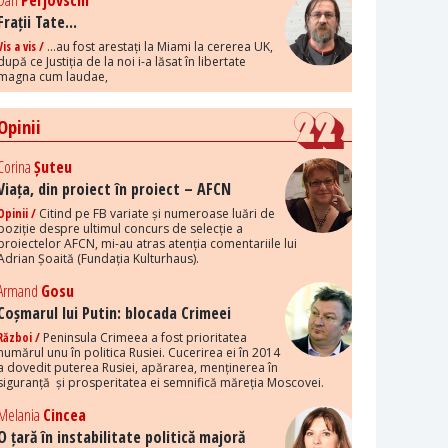
Dan
Perjovschi
Frații Tate...
Vis a vis /
...au fost arestați la Miami la cererea UK,
după ce Justiția de la noi i-a lăsat în libertate
magna cum laudae,
Opinii
Corina
Șuteu
Viața, din proiect în proiect – AFCN
Opinii /
Citind pe FB variate și numeroase luări de
poziție despre ultimul concurs de selecție a
proiectelor AFCN, mi-au atras atenția comentariile lui
Adrian Șoaită (Fundația Kulturhaus).
Armand
Gosu
Coșmarul lui Putin: blocada Crimeei
Război /
Peninsula Crimeea a fost prioritatea
numărul unu în politica Rusiei. Cucerirea ei în 2014
a dovedit puterea Rusiei, apărarea, menținerea în
siguranță și prosperitatea ei semnifică măreția Moscovei.
Melania
Cincea
O țară în instabilitate politică majoră