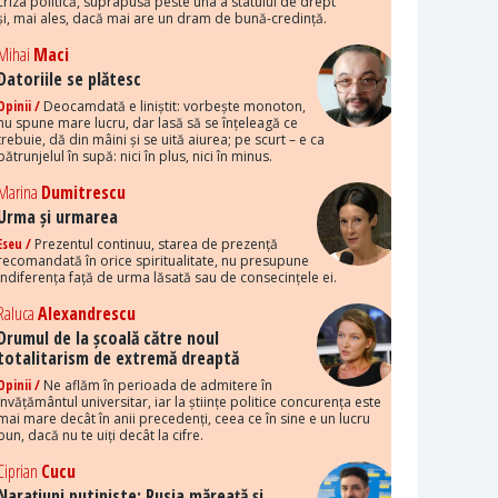
criza politică, suprapusă peste una a statului de drept
și, mai ales, dacă mai are un dram de bună-credință.
Mihai
Maci
Datoriile se plătesc
Opinii /
Deocamdată e liniștit: vorbește monoton,
nu spune mare lucru, dar lasă să se înțeleagă ce
trebuie, dă din mâini și se uită aiurea; pe scurt – e ca
pătrunjelul în supă: nici în plus, nici în minus.
Marina
Dumitrescu
Urma și urmarea
Eseu /
Prezentul continuu, starea de prezență
recomandată în orice spiritualitate, nu presupune
indiferența față de urma lăsată sau de consecințele ei.
Raluca
Alexandrescu
Drumul de la școală către noul
totalitarism de extremă dreaptă
Opinii /
Ne aflăm în perioada de admitere în
învățământul universitar, iar la științe politice concurența este
mai mare decât în anii precedenți, ceea ce în sine e un lucru
bun, dacă nu te uiți decât la cifre.
Ciprian
Cucu
Narațiuni putiniste: Rusia măreață și