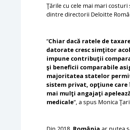
Ţările cu cele mai mari costuri
dintre directorii Deloitte Româ
”
Chiar dacă ratele de taxar
datorate cresc simţitor aco
impune contribuţii comparab
şi beneficii comparabile asi
majoritatea statelor permit
sistem privat, opţiune care 
mai mulţi angajaţi apelează s
medicale
”, a spus Monica Ţari
Din 2018,
România
ar putea s