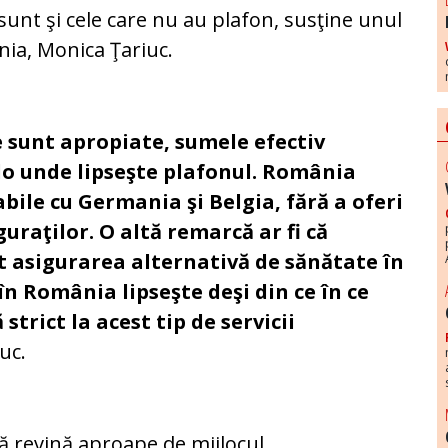
 sunt şi cele care nu au plafon, susţine unul
nia, Monica Ţariuc.
e sunt apropiate, sumele efectiv
lo unde lipseşte plafonul. România
ile cu Germania şi Belgia, fără a oferi
guraţilor. O altă remarcă ar fi că
 asigurarea alternativă de sănătate în
în România lipseşte deşi din ce în ce
trict la acest tip de servicii
uc.
ă revină aproape de mijlocul