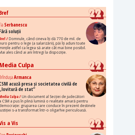
Bref
Tia
Serbanescu
Fără soluții
Bref /
Domnule, când cineva îți dă 770 de mil. de
euro pentru o lege (a salarizării), păi îți aduni toate
mințile astfel ca legea să arate cât mai bine posibil.
Mai ales când ai ani întregi la dispoziție.
Media Culpa
Brîndușa
Armanca
CSM acuză presa și societatea civilă de
„lovitură de stat”
Media Culpa /
Un document al Secției de judecători
a CSM a pus în plină lumină o realitate amară pentru
democrație: gruparea care conduce în prezent destinele
justiției s-a transformat într-o oligarhie periculoasă.
Vis a Vis