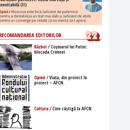
inevitabilă (II)
Opinii /
Moscova este încă suficient de puternică
pentru a destabiliza un stat mai slab și suficient de abilă
pentru a-i convinge pe ceilalți că nu merită să-l apere.
RECOMANDAREA EDITORILOR
Război /
Coșmarul lui Putin:
blocada Crimeei
Opinii /
Viața, din proiect în
proiect – AFCN
Cultura /
Cine câștigă la AFCN