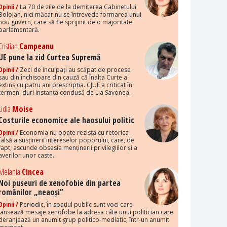
Opinii /
La 70 de zile de la demiterea Cabinetului
Bolojan, nici măcar nu se întrevede formarea unui
nou guvern, care să fie sprijinit de o majoritate
parlamentară.
Cristian
Campeanu
UE pune la zid Curtea Supremă
Opinii /
Zeci de inculpați au scăpat de procese
sau din închisoare din cauză că Înalta Curte a
extins cu patru ani prescripția. CJUE a criticat în
termeni duri instanța condusă de Lia Savonea.
Lidia
Moise
Costurile economice ale haosului politic
Opinii /
Economia nu poate rezista cu retorica
falsă a susținerii intereselor poporului, care, de
fapt, ascunde obsesia menținerii privilegiilor și a
averilor unor caste.
Melania
Cincea
Noi puseuri de xenofobie din partea
românilor „neaoși”
Opinii /
Periodic, în spațiul public sunt voci care
lansează mesaje xenofobe la adresa câte unui politician care
deranjează un anumit grup politico-mediatic, într-un anumit