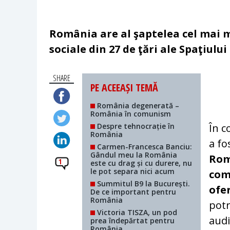
România are al şaptelea cel mai ma
sociale din 27 de ţări ale Spaţiulu
SHARE
PE ACEEAȘI TEMĂ
România degenerată –
România în comunism
Despre tehnocrație în
În c
România
a fo
Carmen-Francesca Banciu:
Gândul meu la România
Rom
1
este cu drag și cu durere, nu
le pot separa nici acum
com
Summitul B9 la București.
ofe
De ce important pentru
România
potr
Victoria TISZA, un pod
audi
prea îndepărtat pentru
România