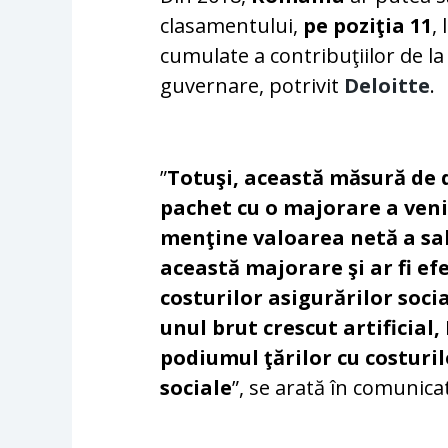
clasamentului,
pe poziţia 11
,
cumulate a contribuţiilor de l
guvernare, potrivit
Deloitte
.
”
Totuşi, această măsură de 
pachet cu o majorare a veni
menţine valoarea netă a sala
această majorare şi ar fi e
costurilor asigurărilor socia
unul brut crescut artificia
podiumul ţărilor cu costuril
sociale
”, se arată în comunica