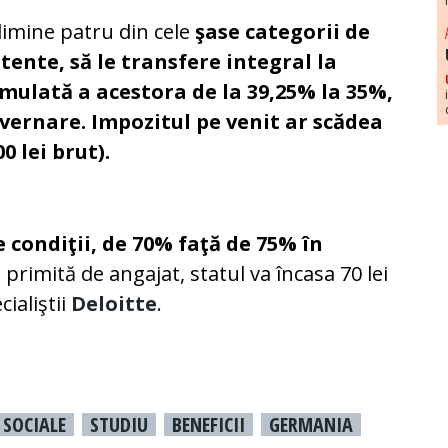
limine patru din cele
şase categorii de
stente, să le transfere integral la
umulată a acestora de la 39,25% la 35%,
ernare. Impozitul pe venit ar scădea
0 lei brut).
e condiţii, de 70% faţă de 75% în
i primită de angajat, statul va încasa 70 lei
cialiştii
Deloitte
.
 SOCIALE
STUDIU
BENEFICII
GERMANIA