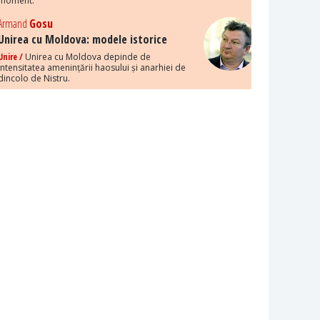
moment.
Armand
Gosu
Unirea cu Moldova: modele istorice
Unire /
Unirea cu Moldova depinde de
intensitatea amenințării haosului și anarhiei de
dincolo de Nistru.