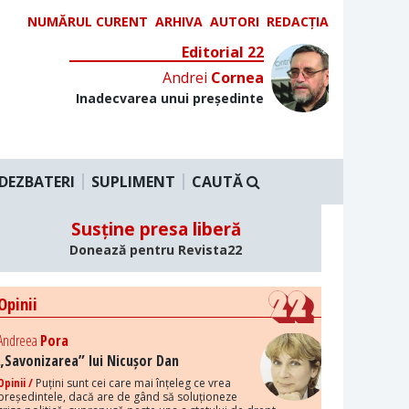
NUMĂRUL CURENT
ARHIVA
AUTORI
REDACȚIA
Editorial 22
Andrei
Cornea
Inadecvarea unui președinte
DEZBATERI
SUPLIMENT
CAUTĂ
Susține presa liberă
Donează pentru Revista22
Opinii
Andreea
Pora
„Savonizarea” lui Nicușor Dan
Opinii /
Puțini sunt cei care mai înțeleg ce vrea
președintele, dacă are de gând să soluționeze