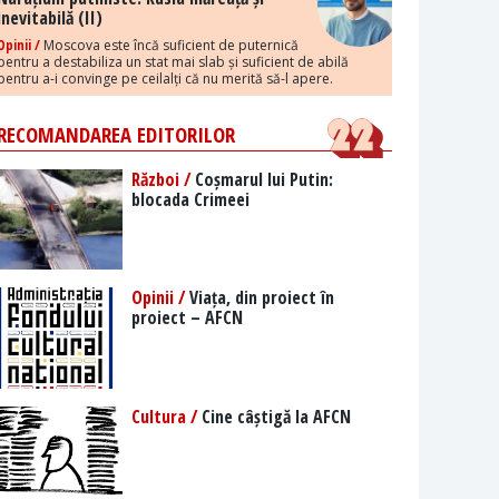
inevitabilă (II)
Opinii /
Moscova este încă suficient de puternică
pentru a destabiliza un stat mai slab și suficient de abilă
pentru a-i convinge pe ceilalți că nu merită să-l apere.
RECOMANDAREA EDITORILOR
Război /
Coșmarul lui Putin:
blocada Crimeei
Opinii /
Viața, din proiect în
proiect – AFCN
Cultura /
Cine câștigă la AFCN