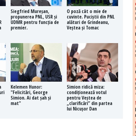
Siegfried Mureșan,
O poză cât o mie de
propunerea PNL, USR și
cuvinte. Puciștii din PNL
R
UDMR pentru funcția de
alături de Grindeanu,
a
premier.
Veștea și Tomac
a
Kelemen Hunor:
Simion ridică miza:
uri
"Felicitări, George
condiționează votul
Simion. Ai dat șah și
pentru Veștea de
mat"
„clarificări” din partea
lui Nicușor Dan