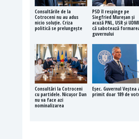
Consultările de la
PSD îl respinge pe
Cotroceni nu au adus
Siegfried Mureșan și
nicio soluție. Criza
acuză PNL, USR și UDM
politică se prelungește
că sabotează formare
guvernului
Consultări la Cotroceni
Eșec. Guvernul Veștea 
cu partidele. Nicușor Dan
primit doar 189 de vot
nu va face azi
nominalizarea