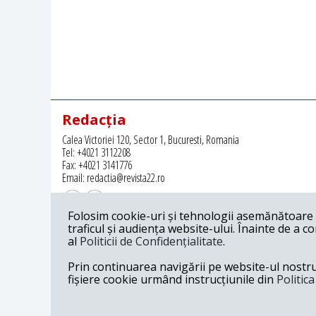
Redacția
Calea Victoriei 120, Sector 1, Bucuresti, Romania
Tel: +4021 3112208
Fax: +4021 3141776
Email: redactia@revista22.ro
Folosim cookie-uri și tehnologii asemănătoare p
traficul și audiența website-ului. Înainte de a c
al
Politicii de Confidențialitate
.
Revista 22 este editata de
Grupul pentru Dialog Social
Prin continuarea navigării pe website-ul nostru c
fișiere cookie urmând instrucțiunile din
Politic