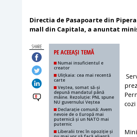
Directia de Pasapoarte din Pipera 
mall din Capitala, a anuntat mini
SHARE
PE ACEEAȘI TEMĂ
Numai insuficientul e
creator
Ulițkaia: cea mai recentă
Serv
carte
prez
Veștea, somat să-și
depună mandatul până
Perm
0
mâine. Rezoluție: PNL spune
NU guvernului Veștea
cozi
Declarație comună: Avem
nevoie de o Europă mai
puternică și un NATO mai
puternic
Mini
Liberalii trec în opoziție și
nu mai vor să facă alianță