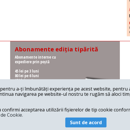
Abonamente ediția tipărită
Abonamente interne cu
expediere prin poștă
45 lei pe 3 luni
80 lei pe 6 luni
150 lei pe 1 an
entru a-ți îmbunătăți experiența pe acest website, pentru a-
Abonamente interne cu
ontinua navigarea pe website-ul nostru te rugăm să aloci timpu
ridicare de la redacție
36 lei pe 3 luni
62 lei pe 6 luni
onfirmi acceptarea utilizării fișierelor de tip cookie conform
115 lei pe 1 an
a de Cookie.
Sunt de acord
© 2026 Revista 22