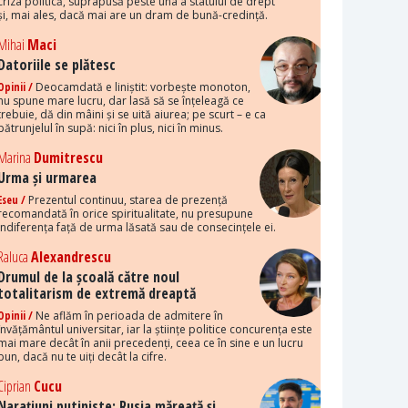
criza politică, suprapusă peste una a statului de drept
și, mai ales, dacă mai are un dram de bună-credință.
Mihai
Maci
Datoriile se plătesc
Opinii /
Deocamdată e liniștit: vorbește monoton,
nu spune mare lucru, dar lasă să se înțeleagă ce
trebuie, dă din mâini și se uită aiurea; pe scurt – e ca
pătrunjelul în supă: nici în plus, nici în minus.
Marina
Dumitrescu
Urma și urmarea
Eseu /
Prezentul continuu, starea de prezență
recomandată în orice spiritualitate, nu presupune
indiferența față de urma lăsată sau de consecințele ei.
Raluca
Alexandrescu
Drumul de la școală către noul
totalitarism de extremă dreaptă
Opinii /
Ne aflăm în perioada de admitere în
învățământul universitar, iar la științe politice concurența este
mai mare decât în anii precedenți, ceea ce în sine e un lucru
bun, dacă nu te uiți decât la cifre.
Ciprian
Cucu
Narațiuni putiniste: Rusia măreață și