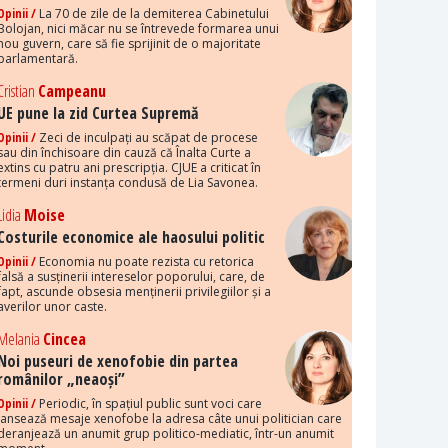
Opinii /
La 70 de zile de la demiterea Cabinetului
Bolojan, nici măcar nu se întrevede formarea unui
nou guvern, care să fie sprijinit de o majoritate
parlamentară.
Cristian
Campeanu
UE pune la zid Curtea Supremă
Opinii /
Zeci de inculpați au scăpat de procese
sau din închisoare din cauză că Înalta Curte a
extins cu patru ani prescripția. CJUE a criticat în
termeni duri instanța condusă de Lia Savonea.
Lidia
Moise
Costurile economice ale haosului politic
Opinii /
Economia nu poate rezista cu retorica
falsă a susținerii intereselor poporului, care, de
fapt, ascunde obsesia menținerii privilegiilor și a
averilor unor caste.
Melania
Cincea
Noi puseuri de xenofobie din partea
românilor „neaoși”
Opinii /
Periodic, în spațiul public sunt voci care
lansează mesaje xenofobe la adresa câte unui politician care
deranjează un anumit grup politico-mediatic, într-un anumit