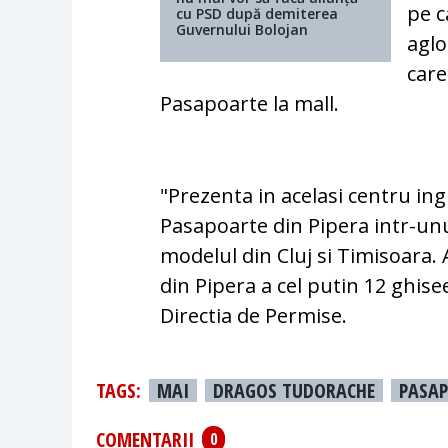
pe c
cu PSD după demiterea
Guvernului Bolojan
aglo
care
Pasapoarte la mall.
"Prezenta in acelasi centru i
Pasapoarte din Pipera intr-unu
modelul din Cluj si Timisoara.
din Pipera a cel putin 12 ghise
Directia de Permise.
TAGS:
MAI
DRAGOS TUDORACHE
PASA
COMENTARII
0