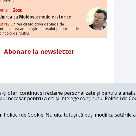
moment.
Armand
Gosu
Unirea cu Moldova: modele istorice
Unire /
Unirea cu Moldova depinde de
intensitatea amenințării haosului și anarhiei de
dincolo de Nistru.
Abonare la newsletter
ți oferi conținut și reclame personalizate și pentru a anali
l necesar pentru a citi și înțelege conținutul Politicii de Co
 Politicii de Cookie. Nu uita totuși că poți modifica setările 