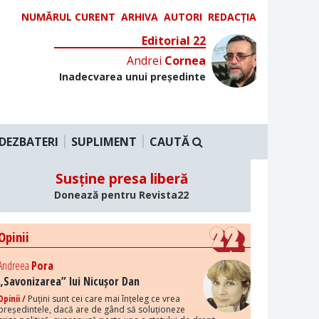
NUMĂRUL CURENT
ARHIVA
AUTORI
REDACȚIA
Editorial 22
Andrei
Cornea
Inadecvarea unui președinte
DEZBATERI
SUPLIMENT
CAUTĂ
Susține presa liberă
Donează pentru Revista22
Opinii
Andreea
Pora
„Savonizarea” lui Nicușor Dan
Opinii /
Puțini sunt cei care mai înțeleg ce vrea
președintele, dacă are de gând să soluționeze