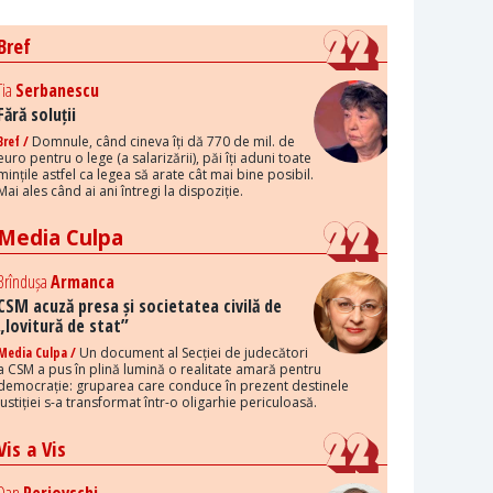
Bref
Tia
Serbanescu
Fără soluții
Bref /
Domnule, când cineva îți dă 770 de mil. de
euro pentru o lege (a salarizării), păi îți aduni toate
mințile astfel ca legea să arate cât mai bine posibil.
Mai ales când ai ani întregi la dispoziție.
Media Culpa
Brîndușa
Armanca
CSM acuză presa și societatea civilă de
„lovitură de stat”
Media Culpa /
Un document al Secției de judecători
a CSM a pus în plină lumină o realitate amară pentru
democrație: gruparea care conduce în prezent destinele
justiției s-a transformat într-o oligarhie periculoasă.
Vis a Vis