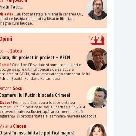
Dan
Perjovschi
Frații Tate...
Vis a vis /
...au fost arestați la Miami la cererea UK,
după ce Justiția de la noi i-a lăsat în libertate
magna cum laudae,
Opinii
Corina
Șuteu
Viața, din proiect în proiect – AFCN
Opinii /
Citind pe FB variate și numeroase luări de
poziție despre ultimul concurs de selecție a
proiectelor AFCN, mi-au atras atenția comentariile lui
Adrian Șoaită (Fundația Kulturhaus).
Armand
Gosu
Coșmarul lui Putin: blocada Crimeei
Război /
Peninsula Crimeea a fost prioritatea
numărul unu în politica Rusiei. Cucerirea ei în 2014
a dovedit puterea Rusiei, apărarea, menținerea în
siguranță și prosperitatea ei semnifică măreția Moscovei.
Melania
Cincea
O țară în instabilitate politică majoră