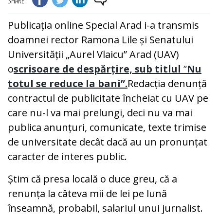
SHARE
Publicația online Special Arad i-a transmis
doamnei rector Ramona Lile și Senatului
Universității „Aurel Vlaicu” Arad (UAV)
o
scrisoare de despărțire, sub titlul
”
Nu
totul se reduce la bani”.
Redacția denunță
contractul de publicitate încheiat cu UAV pe
care nu-l va mai prelungi, deci nu va mai
publica anunțuri, comunicate, texte trimise
de universitate decât dacă au un pronunțat
caracter de interes public.
Știm că presa locală o duce greu, că a
renunța la câteva mii de lei pe lună
înseamnă, probabil, salariul unui jurnalist.