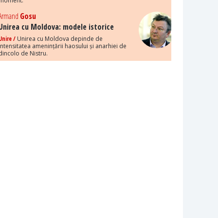
moment.
Armand
Gosu
Unirea cu Moldova: modele istorice
Unire /
Unirea cu Moldova depinde de
intensitatea amenințării haosului și anarhiei de
dincolo de Nistru.