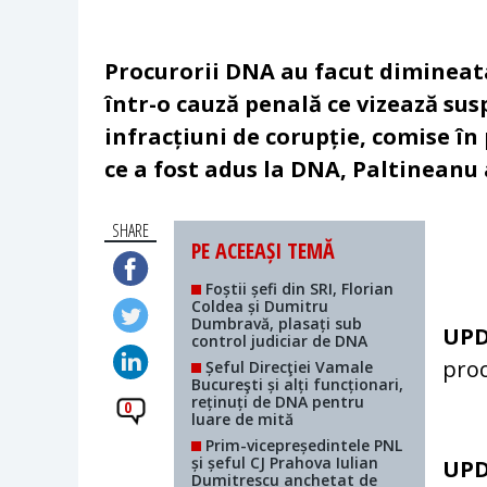
Procurorii DNA au facut dimineata 
într-o cauză penală ce vizează sus
infracțiuni de corupție, comise î
ce a fost adus la DNA, Paltineanu 
SHARE
PE ACEEAȘI TEMĂ
Foștii șefi din SRI, Florian
Coldea și Dumitru
Dumbravă, plasați sub
UP
control judiciar de DNA
proc
Șeful Direcţiei Vamale
Bucureşti și alți funcționari,
reținuți de DNA pentru
0
luare de mită
Prim-vicepreședintele PNL
și șeful CJ Prahova Iulian
UP
Dumitrescu anchetat de