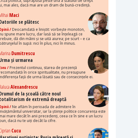
criza politică, suprapusă peste una a statului de drept
și, mai ales, dacă mai are un dram de bună-credință.
Mihai
Maci
Datoriile se plătesc
Opinii /
Deocamdată e liniștit: vorbește monoton,
nu spune mare lucru, dar lasă să se înțeleagă ce
trebuie, dă din mâini și se uită aiurea; pe scurt – e ca
pătrunjelul în supă: nici în plus, nici în minus.
Marina
Dumitrescu
Urma și urmarea
Eseu /
Prezentul continuu, starea de prezență
recomandată în orice spiritualitate, nu presupune
indiferența față de urma lăsată sau de consecințele ei.
Raluca
Alexandrescu
Drumul de la școală către noul
totalitarism de extremă dreaptă
Opinii /
Ne aflăm în perioada de admitere în
învățământul universitar, iar la științe politice concurența este
mai mare decât în anii precedenți, ceea ce în sine e un lucru
bun, dacă nu te uiți decât la cifre.
Ciprian
Cucu
Narațiuni putiniste: Rusia măreață și