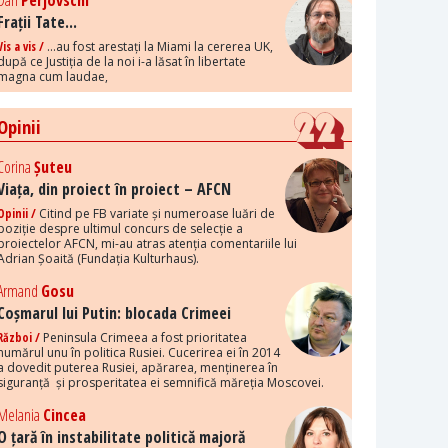
Dan
Perjovschi
Frații Tate...
Vis a vis /
...au fost arestați la Miami la cererea UK,
după ce Justiția de la noi i-a lăsat în libertate
magna cum laudae,
Opinii
Corina
Șuteu
Viața, din proiect în proiect – AFCN
Opinii /
Citind pe FB variate și numeroase luări de
poziție despre ultimul concurs de selecție a
proiectelor AFCN, mi-au atras atenția comentariile lui
Adrian Șoaită (Fundația Kulturhaus).
Armand
Gosu
Coșmarul lui Putin: blocada Crimeei
Război /
Peninsula Crimeea a fost prioritatea
numărul unu în politica Rusiei. Cucerirea ei în 2014
a dovedit puterea Rusiei, apărarea, menținerea în
siguranță și prosperitatea ei semnifică măreția Moscovei.
Melania
Cincea
O țară în instabilitate politică majoră