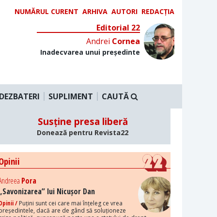
NUMĂRUL CURENT
ARHIVA
AUTORI
REDACȚIA
Editorial 22
Andrei
Cornea
Inadecvarea unui președinte
DEZBATERI
SUPLIMENT
CAUTĂ
Susține presa liberă
Donează pentru Revista22
Opinii
Andreea
Pora
„Savonizarea” lui Nicușor Dan
Opinii /
Puțini sunt cei care mai înțeleg ce vrea
președintele, dacă are de gând să soluționeze