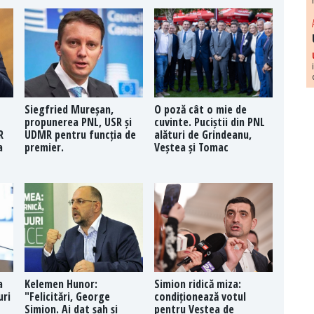
Siegfried Mureșan,
O poză cât o mie de
propunerea PNL, USR și
cuvinte. Puciștii din PNL
R
UDMR pentru funcția de
alături de Grindeanu,
a
premier.
Veștea și Tomac
a
Kelemen Hunor:
Simion ridică miza:
uri
"Felicitări, George
condiționează votul
Simion. Ai dat șah și
pentru Veștea de