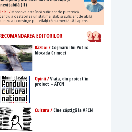
inevitabilă (II)
Opinii /
Moscova este încă suficient de puternică
pentru a destabiliza un stat mai slab și suficient de abilă
pentru a-i convinge pe ceilalți că nu merită să-l apere.
RECOMANDAREA EDITORILOR
Război /
Coșmarul lui Putin:
blocada Crimeei
Opinii /
Viața, din proiect în
proiect – AFCN
Cultura /
Cine câștigă la AFCN