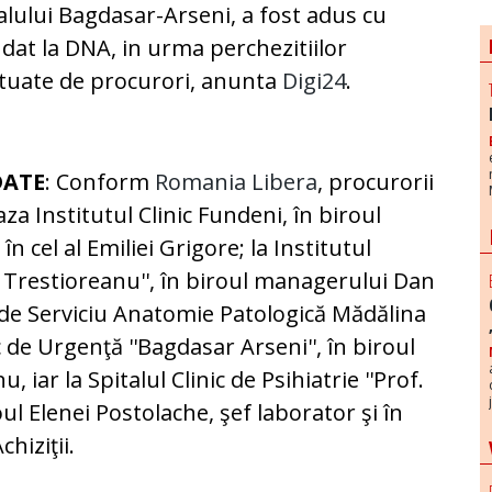
alului Bagdasar-Arseni, a fost adus cu
at la DNA, in urma perchezitiilor
tuate de procurori, anunta
Digi24
.
DATE
: Conform
Romania Libera
, procurorii
aza Institutul Clinic Fundeni, în biroul
cel al Emiliei Grigore; la Institutul
u Trestioreanu'', în biroul managerului Dan
i de Serviciu Anatomie Patologică Mădălina
c de Urgenţă ''Bagdasar Arseni'', în biroul
iar la Spitalul Clinic de Psihiatrie ''Prof.
ul Elenei Postolache, şef laborator şi în
chiziţii.