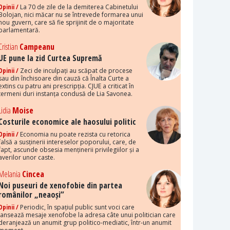
Opinii /
La 70 de zile de la demiterea Cabinetului
Bolojan, nici măcar nu se întrevede formarea unui
nou guvern, care să fie sprijinit de o majoritate
parlamentară.
Cristian
Campeanu
UE pune la zid Curtea Supremă
Opinii /
Zeci de inculpați au scăpat de procese
sau din închisoare din cauză că Înalta Curte a
extins cu patru ani prescripția. CJUE a criticat în
termeni duri instanța condusă de Lia Savonea.
Lidia
Moise
Costurile economice ale haosului politic
Opinii /
Economia nu poate rezista cu retorica
falsă a susținerii intereselor poporului, care, de
fapt, ascunde obsesia menținerii privilegiilor și a
averilor unor caste.
Melania
Cincea
Noi puseuri de xenofobie din partea
românilor „neaoși”
Opinii /
Periodic, în spațiul public sunt voci care
lansează mesaje xenofobe la adresa câte unui politician care
deranjează un anumit grup politico-mediatic, într-un anumit