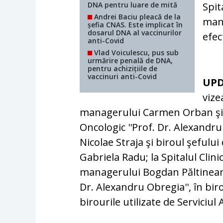
DNA pentru luare de mită
Spit
Andrei Baciu pleacă de la
mand
șefia CNAS. Este implicat în
dosarul DNA al vaccinurilor
efec
anti-Covid
Vlad Voiculescu, pus sub
urmărire penală de DNA,
pentru achizițiile de
vaccinuri anti-Covid
UP
vize
managerului Carmen Orban şi în 
Oncologic ''Prof. Dr. Alexandr
Nicolae Straja şi biroul şefulu
Gabriela Radu; la Spitalul Clini
managerului Bogdan Păltineanu, 
Dr. Alexandru Obregia'', în biro
birourile utilizate de Serviciul A