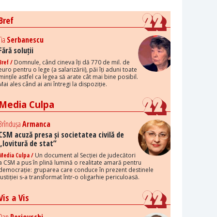
Bref
Tia
Serbanescu
Fără soluții
Bref /
Domnule, când cineva îți dă 770 de mil. de
euro pentru o lege (a salarizării), păi îți aduni toate
mințile astfel ca legea să arate cât mai bine posibil.
Mai ales când ai ani întregi la dispoziție.
Media Culpa
Brîndușa
Armanca
CSM acuză presa și societatea civilă de
„lovitură de stat”
Media Culpa /
Un document al Secției de judecători
a CSM a pus în plină lumină o realitate amară pentru
democrație: gruparea care conduce în prezent destinele
justiției s-a transformat într-o oligarhie periculoasă.
Vis a Vis