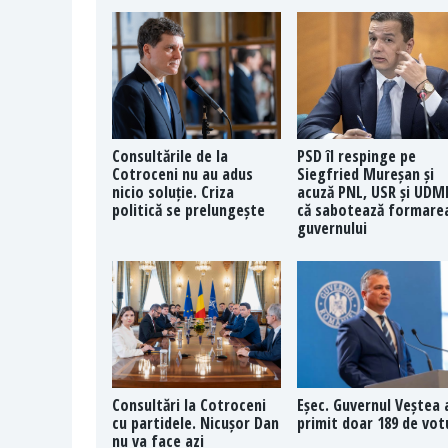
Consultările de la
PSD îl respinge pe
Cotroceni nu au adus
Siegfried Mureșan și
nicio soluție. Criza
acuză PNL, USR și UDM
politică se prelungește
că sabotează formare
guvernului
Consultări la Cotroceni
Eșec. Guvernul Veștea 
cu partidele. Nicușor Dan
primit doar 189 de vot
nu va face azi