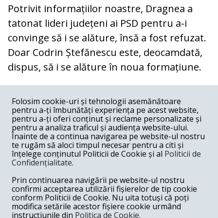
Potrivit informațiilor noastre, Dragnea a
tatonat lideri județeni ai PSD pentru a-i
convinge să i se alăture, însă a fost refuzat.
Doar Codrin Ștefănescu este, deocamdată,
dispus, să i se alăture în noua formațiune.
COMENTARII
0
Folosim cookie-uri și tehnologii asemănătoare
pentru a-ți îmbunătăți experiența pe acest website,
Nume
pentru a-ți oferi conținut și reclame personalizate și
pentru a analiza traficul și audiența website-ului.
Înainte de a continua navigarea pe website-ul nostru
Email
te rugăm să aloci timpul necesar pentru a citi și
înțelege conținutul Politicii de Cookie și al
Politicii de
Confidențialitate
.
Comentariu
Prin continuarea navigării pe website-ul nostru
confirmi acceptarea utilizării fișierelor de tip cookie
conform Politicii de Cookie. Nu uita totuși că poți
modifica setările acestor fișiere cookie urmând
instrucțiunile din
Politica de Cookie.