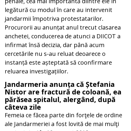
penale, cea mai importantă diintre ele în
legătură cu modul în care au intervenit
jandarmii împotriva protestatarilor.
Procurorii au anunțat anul trecut clasarea
anchetei, conducerea de atunci a DIICOT a
infirmat însă decizia, dar până acum
cercetările nu s-au reluat deoarece o
instanță este așteptată să coonfirmare
reluarea investigațiilor.
Jandarmeria anunța că Ștefania
Nistor are fractură de coloană, ea
părăsea spitalul, alergând, după
câteva zile
Femeia ce făcea parte din forţele de ordine
ale Jandarmeriei a fost lovită de mai mulţi