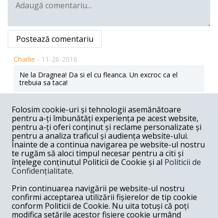
Postează comentariu
Charlie -
11-26-2016
Ne la Dragnea! Da si el cu fleanca. Un excroc ca el
trebuia sa taca!
Răspunde
Folosim cookie-uri și tehnologii asemănătoare
Florian -
11-26-2016
pentru a-ți îmbunătăți experiența pe acest website,
pentru a-ți oferi conținut și reclame personalizate și
In acceptia penalului ar fii trebuit: " pupat toti piata
pentru a analiza traficul și audiența website-ului.
independenti", cand Iliescu si Roman indemnau taranii
Înainte de a continua navigarea pe website-ul nostru
inpotriva lui Coposu,penalul sigur jubila.
te rugăm să aloci timpul necesar pentru a citi și
Răspunde
înțelege conținutul Politicii de Cookie și al
Politicii de
Confidențialitate
.
Marius -
11-26-2016
Prin continuarea navigării pe website-ul nostru
Il asiguram pe donmul Dracnea ca la Rahova sau Jilava
confirmi acceptarea utilizării fișierelor de tip cookie
nu sunt nici un fel de "restrictii". Asa ca poate sa incerce,
conform Politicii de Cookie. Nu uita totuși că poți
nu-l va opri nimeni! PS. Poate sa participe la defilare "pe
modifica setările acestor fișiere cookie urmând