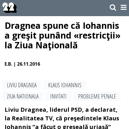
Dragnea spune că Iohannis
a greşit punând «restricţii»
la Ziua Naţională
E.B.
| 26.11.2016
LIVIU DRAGNEA
KLAUS IOHANNIS
ZIUA NATIONALA
INVITATI
PROBLEME PENALE
Liviu Dragnea, liderul PSD, a declarat,
la Realitatea TV, că preşedintele Klaus
Iohannis ”a făcut o greşeală uriaşă”