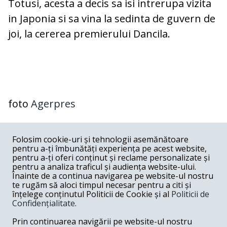
Totusi, acesta a decis sa isi intrerupa vizita
in Japonia si sa vina la sedinta de guvern de
joi, la cererea premierului Dancila.
foto
Agerpres
COMENTARII
0
Folosim cookie-uri și tehnologii asemănătoare
pentru a-ți îmbunătăți experiența pe acest website,
Nume
pentru a-ți oferi conținut și reclame personalizate și
pentru a analiza traficul și audiența website-ului.
Înainte de a continua navigarea pe website-ul nostru
Email
te rugăm să aloci timpul necesar pentru a citi și
înțelege conținutul Politicii de Cookie și al
Politicii de
Confidențialitate
.
Comentariu
Prin continuarea navigării pe website-ul nostru