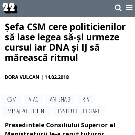
Șefa CSM cere politicienilor
să lase legea să-și urmeze
cursul iar DNA și IJ să
mărească ritmul
DORA VULCAN
| 14.02.2018
CSM
ATAC
ANTENA 3
RTV
MESAJ POLITICIENI
INSTITUTII JUDICIARE
Presedintele Consiliului Superior al
Magistraturii le-a cerut tuturor