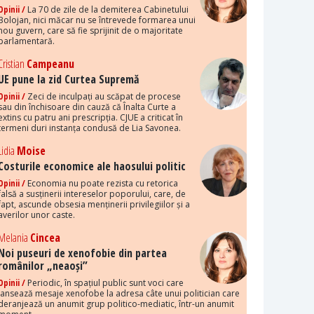
Opinii /
La 70 de zile de la demiterea Cabinetului
Bolojan, nici măcar nu se întrevede formarea unui
nou guvern, care să fie sprijinit de o majoritate
parlamentară.
Cristian
Campeanu
UE pune la zid Curtea Supremă
Opinii /
Zeci de inculpați au scăpat de procese
sau din închisoare din cauză că Înalta Curte a
extins cu patru ani prescripția. CJUE a criticat în
termeni duri instanța condusă de Lia Savonea.
Lidia
Moise
Costurile economice ale haosului politic
Opinii /
Economia nu poate rezista cu retorica
falsă a susținerii intereselor poporului, care, de
fapt, ascunde obsesia menținerii privilegiilor și a
averilor unor caste.
Melania
Cincea
Noi puseuri de xenofobie din partea
românilor „neaoși”
Opinii /
Periodic, în spațiul public sunt voci care
lansează mesaje xenofobe la adresa câte unui politician care
deranjează un anumit grup politico-mediatic, într-un anumit