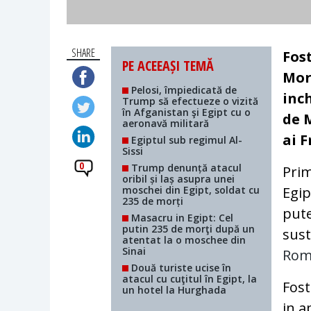
SHARE
Fos
PE ACEEAȘI TEMĂ
Mor
Pelosi, împiedicată de
inc
Trump să efectueze o vizită
în Afganistan şi Egipt cu o
de M
aeronavă militară
ai 
Egiptul sub regimul Al-
Sissi
0
Trump denunță atacul
Prim
oribil și laș asupra unei
moschei din Egipt, soldat cu
Egip
235 de morți
pute
Masacru in Egipt: Cel
putin 235 de morţi după un
sust
atentat la o moschee din
Sinai
Rom
Două turiste ucise în
atacul cu cuţitul în Egipt, la
Fost
un hotel la Hurghada
in a