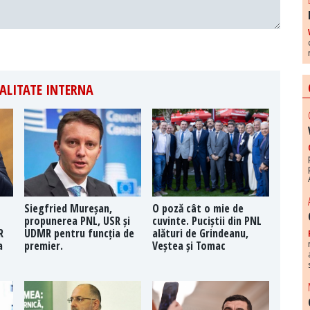
ALITATE INTERNA
Siegfried Mureșan,
O poză cât o mie de
propunerea PNL, USR și
cuvinte. Puciștii din PNL
R
UDMR pentru funcția de
alături de Grindeanu,
a
premier.
Veștea și Tomac