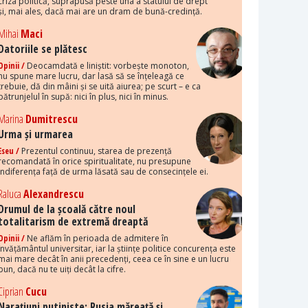
criza politică, suprapusă peste una a statului de drept
și, mai ales, dacă mai are un dram de bună-credință.
Mihai
Maci
Datoriile se plătesc
Opinii /
Deocamdată e liniștit: vorbește monoton,
nu spune mare lucru, dar lasă să se înțeleagă ce
trebuie, dă din mâini și se uită aiurea; pe scurt – e ca
pătrunjelul în supă: nici în plus, nici în minus.
Marina
Dumitrescu
Urma și urmarea
Eseu /
Prezentul continuu, starea de prezență
recomandată în orice spiritualitate, nu presupune
indiferența față de urma lăsată sau de consecințele ei.
Raluca
Alexandrescu
Drumul de la școală către noul
totalitarism de extremă dreaptă
Opinii /
Ne aflăm în perioada de admitere în
învățământul universitar, iar la științe politice concurența este
mai mare decât în anii precedenți, ceea ce în sine e un lucru
bun, dacă nu te uiți decât la cifre.
Ciprian
Cucu
Narațiuni putiniste: Rusia măreață și