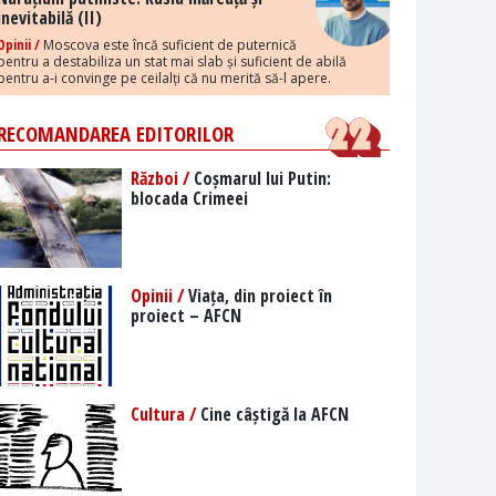
inevitabilă (II)
Opinii /
Moscova este încă suficient de puternică
pentru a destabiliza un stat mai slab și suficient de abilă
pentru a-i convinge pe ceilalți că nu merită să-l apere.
RECOMANDAREA EDITORILOR
Război /
Coșmarul lui Putin:
blocada Crimeei
Opinii /
Viața, din proiect în
proiect – AFCN
Cultura /
Cine câștigă la AFCN