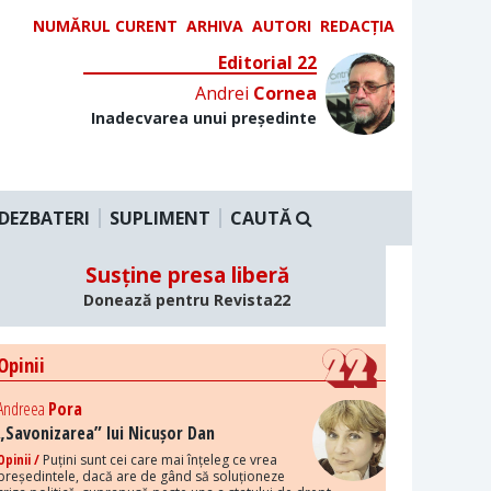
NUMĂRUL CURENT
ARHIVA
AUTORI
REDACȚIA
Editorial 22
Andrei
Cornea
Inadecvarea unui președinte
DEZBATERI
SUPLIMENT
CAUTĂ
Susține presa liberă
Donează pentru Revista22
Opinii
Andreea
Pora
„Savonizarea” lui Nicușor Dan
Opinii /
Puțini sunt cei care mai înțeleg ce vrea
președintele, dacă are de gând să soluționeze