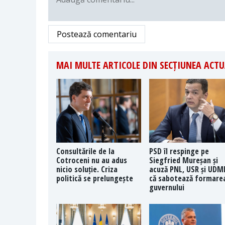
Postează comentariu
MAI MULTE ARTICOLE DIN SECȚIUNEA ACTU
Consultările de la
PSD îl respinge pe
Cotroceni nu au adus
Siegfried Mureșan și
nicio soluție. Criza
acuză PNL, USR și UDM
politică se prelungește
că sabotează formare
guvernului