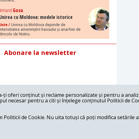
moment.
Armand
Gosu
Unirea cu Moldova: modele istorice
Unire /
Unirea cu Moldova depinde de
intensitatea amenințării haosului și anarhiei de
dincolo de Nistru.
Abonare la newsletter
ți oferi conținut și reclame personalizate și pentru a anali
l necesar pentru a citi și înțelege conținutul Politicii de Co
 Politicii de Cookie. Nu uita totuși că poți modifica setările 