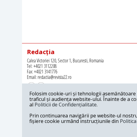
Redacția
Calea Victoriei 120, Sector 1, Bucuresti, Romania
Tel: +4021 3112208
Fax: +4021 3141776
Email: redactia@revista22.ro
Folosim cookie-uri și tehnologii asemănătoare p
traficul și audiența website-ului. Înainte de a c
al
Politicii de Confidențialitate
.
Revista 22 este editata de
Grupul pentru Dialog Social
Prin continuarea navigării pe website-ul nostru c
fișiere cookie urmând instrucțiunile din
Politic