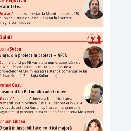
Dan
Perjovschi
Frații Tate...
Vis a vis /
...au fost arestați la Miami la cererea UK,
după ce Justiția de la noi i-a lăsat în libertate
magna cum laudae,
Opinii
Corina
Șuteu
Viața, din proiect în proiect – AFCN
Opinii /
Citind pe FB variate și numeroase luări de
poziție despre ultimul concurs de selecție a
proiectelor AFCN, mi-au atras atenția comentariile lui
Adrian Șoaită (Fundația Kulturhaus).
Armand
Gosu
Coșmarul lui Putin: blocada Crimeei
Război /
Peninsula Crimeea a fost prioritatea
numărul unu în politica Rusiei. Cucerirea ei în 2014
a dovedit puterea Rusiei, apărarea, menținerea în
siguranță și prosperitatea ei semnifică măreția Moscovei.
Melania
Cincea
O țară în instabilitate politică majoră