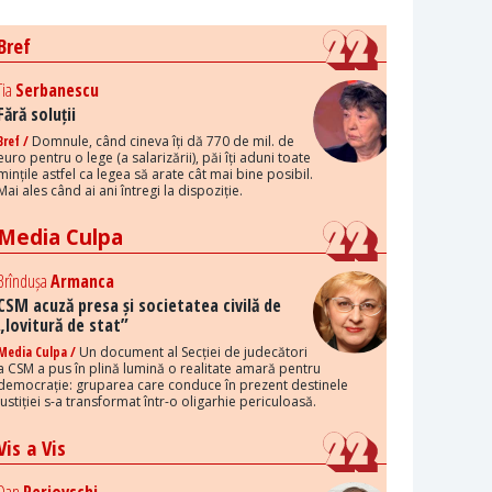
Bref
Tia
Serbanescu
Fără soluții
Bref /
Domnule, când cineva îți dă 770 de mil. de
euro pentru o lege (a salarizării), păi îți aduni toate
mințile astfel ca legea să arate cât mai bine posibil.
Mai ales când ai ani întregi la dispoziție.
Media Culpa
Brîndușa
Armanca
CSM acuză presa și societatea civilă de
„lovitură de stat”
Media Culpa /
Un document al Secției de judecători
a CSM a pus în plină lumină o realitate amară pentru
democrație: gruparea care conduce în prezent destinele
justiției s-a transformat într-o oligarhie periculoasă.
Vis a Vis