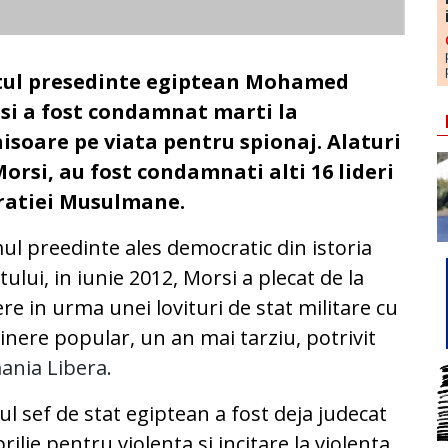
tul presedinte egiptean Mohamed
si a fost condamnat marti la
hisoare pe viata pentru spionaj. Alaturi
orsi, au fost condamnati alti 16 lideri
Fratiei Musulmane.
ul preedinte ales democratic din istoria
tului, in iunie 2012, Morsi a plecat de la
re in urma unei lovituri de stat militare cu
inere popular, un an mai tarziu, potrivit
ania Libera.
ul sef de stat egiptean a fost deja judecat
prilie pentru violenta si incitare la violenta.