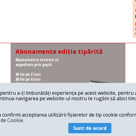
Abonamente ediția tipărită
Abonamente interne cu
expediere prin poștă
45 lei pe 3 luni
80 lei pe 6 luni
150 lei pe 1 an
entru a-ți îmbunătăți experiența pe acest website, pentru a-
Abonamente interne cu
ontinua navigarea pe website-ul nostru te rugăm să aloci timpu
ridicare de la redacție
36 lei pe 3 luni
62 lei pe 6 luni
onfirmi acceptarea utilizării fișierelor de tip cookie conform
115 lei pe 1 an
a de Cookie.
Sunt de acord
© 2026 Revista 22