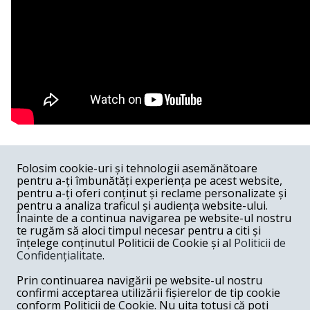
COMENTARII
0
Folosim cookie-uri și tehnologii asemănătoare
pentru a-ți îmbunătăți experiența pe acest website,
Nume
pentru a-ți oferi conținut și reclame personalizate și
pentru a analiza traficul și audiența website-ului.
Înainte de a continua navigarea pe website-ul nostru
Email
te rugăm să aloci timpul necesar pentru a citi și
înțelege conținutul Politicii de Cookie și al
Politicii de
Confidențialitate
.
Comentariu
Prin continuarea navigării pe website-ul nostru
confirmi acceptarea utilizării fișierelor de tip cookie
conform Politicii de Cookie. Nu uita totuși că poți