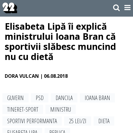
Elisabeta Lipă îi explică
ministrului Ioana Bran că
sportivii slăbesc muncind
nu cu dietă
DORA VULCAN
| 06.08.2018
GUVERN
PSD
DANCILA
IOANA BRAN
TINERET-SPORT
MINISTRU
SPORTIVI PERFORMANTA
25 LEI/ZI
DIETA
ELISABETA LIPA
REPLICA