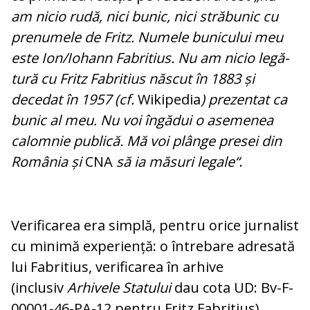
am nicio rudă, nici bunic, nici străbunic cu
prenumele de Fritz. Numele bunicului meu
este Ion/Iohann Fabritius. Nu am nicio le­gă­
tu­ră cu Fritz Fabritius născut în 1883 și
decedat în 1957 (cf.
Wikipedia
) prezentat ca
bunic al meu. Nu voi îngădui o asemenea
calomnie pu­blică. Mă voi plânge presei din
România și
CNA
să ia măsuri legale“
.
Verificarea era sim­plă, pentru orice jurnalist
cu minimă expe­ri­ență: o întrebare adresată
lui Fabritius, ve­ri­fi­ca­rea în arhive
(inclusiv
Arhivele Statului
dau cota UD: Bv-F-
00001-46-PA-12 pentru Fritz Fabritius),