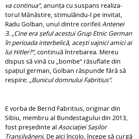
va continua“
, anun­ța cu suspans reali­za­
torul Mănăstire, sti­mu­lându-l pe invitat,
Radu Golban, unul dintre co­rifeii
Antenei
3
.
„Cine era șeful acestui Grup Etnic German
în pe­ri­oada interbelică, acești vajnici amici ai
lui Hit­ler?“
, continuă în­tre­ba­rea. Mereu
dispus să vină cu „bombe“ răsu­fla­te din
spațiul ger­man, Golban răspunde fără să
respire:
„Bu­ni­cul domnului Fabritius“
.
E vor­ba de Bernd Fa­britius, originar din
Sibiu, membru al Bun­des­ta­gului din 2013,
fost președinte al
Asociației Sașilor
Transilvăneni
. De aici încolo, începe să curgă