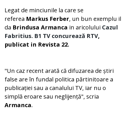
Legat de minciunile la care se
referea
Markus Ferber​
, un bun exemplu il
da
Brindusa Armanca
in aricolului
Cazul
Fabritius. B1 TV concurează RTV
,
publicat in Revista 22.
"Un caz recent arată că difuzarea de știri
false are în fundal politica păr­ti­ni­toare a
publicației sau a ca­na­lului TV, iar nu o
simplă eroa­re sau ne­glijență", scria
Armanca
.