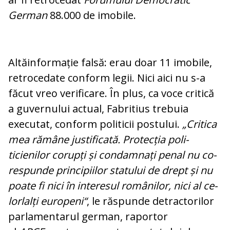
German
88.000 de imobile.
Altăinformație falsă: erau doar 11 imobile,
retrocedate conform legii. Nici aici nu s-a
făcut vreo verificare. În plus, ca voce critică
a guvernului actual, Fabritius tre­buia
executat, conform politicii postului.
„Cri­tica
mea rămâne justificată. Protecția po­li­
ticienilor corupți și condamnați penal nu co­
respunde principiilor statului de drept și nu
poa­te fi nici în interesul românilor, nici al ce­
lor­lalți europeni“
, le răspunde detractorilor
par­lamentarul german, raportor