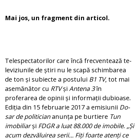
Mai jos, un fragment din articol.
Telespectatorilor ca­re încă frec­ventează te­
le­vi­ziu­nile de știri nu le scapă schim­barea
de ton și subiecte a pos­tului
B1 TV
, tot mai
ase­mă­nător cu
RTV
și
Antena 3
în
proferarea de opinii și in­for­ma­ții du­bi­oase.
Ediția din 15 fe­bruarie 2017 a emisiunii
Do­
sar de politician
anun­ța pe burtiere
Tun
imo­biliar
și
FDGR a lu­at 88.000 de imobile
.
„Și
acum dezvăluirea se­rii... Fiți foarte atenți ce