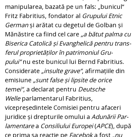
manipularea, bazată pe un fals: „bu­ni­cul“
Fritz Fabritius, fondator al
Gru­pului Etnic
German
și arătat cu degetul de Gol­ban și
Mă­năs­tire ca fiind cel care
„a bătut pal­ma cu
Bi­serica Catolică și Evanghelică pen­tru trans­
ferul proprietăților în patrimoniul Gru­
pului“
nu este bunicul lui Bernd Fabritius.
Con­si­de­ra­te
„insulte grave“
, afirmațiile din
emi­siune
„sunt false și lipsite de orice
temei“
, a de­cla­rat pentru
Deutsche
Welle
parla­me­n­ta­rul Fa­britius,
vicepreședintele Comisiei pentru afa­­ceri
juridice și drepturile omului a
Adunării Par­
lamentare
a
Consiliului Europei
(
APCE
), du­pă
ce prima sa reacție pe
Facebok
a fost
„nu