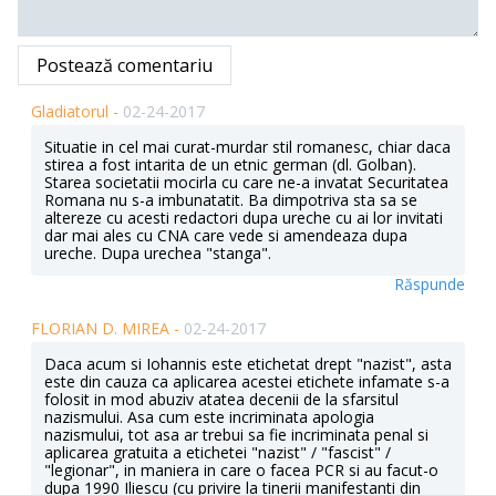
Postează comentariu
Gladiatorul -
02-24-2017
Situatie in cel mai curat-murdar stil romanesc, chiar daca
stirea a fost intarita de un etnic german (dl. Golban).
Starea societatii mocirla cu care ne-a invatat Securitatea
Romana nu s-a imbunatatit. Ba dimpotriva sta sa se
altereze cu acesti redactori dupa ureche cu ai lor invitati
dar mai ales cu CNA care vede si amendeaza dupa
ureche. Dupa urechea "stanga".
Răspunde
FLORIAN D. MIREA -
02-24-2017
Daca acum si Iohannis este etichetat drept "nazist", asta
este din cauza ca aplicarea acestei etichete infamate s-a
folosit in mod abuziv atatea decenii de la sfarsitul
nazismului. Asa cum este incriminata apologia
nazismului, tot asa ar trebui sa fie incriminata penal si
aplicarea gratuita a etichetei "nazist" / "fascist" /
"legionar", in maniera in care o facea PCR si au facut-o
dupa 1990 Iliescu (cu privire la tinerii manifestanti din