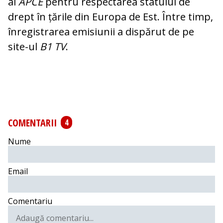
al
APCE
pen­tru res­pec­tarea statului de
drept în țările din Europa de Est. Între timp,
înregistrarea emi­siunii a dispărut de pe
site-ul
B1 TV
.
COMENTARII
4
Nume
Email
Comentariu