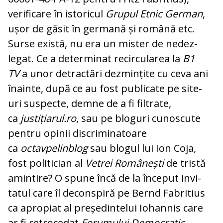
verificare în istoricul
Grupul Etnic German
,
ușor de găsit în germană și română etc.
Surse există, nu era un mister de ne­dez­
legat. Ce a determinat recircularea la
B1
TV
a unor detractări dezmințite cu ceva ani
îna­in­te, după ce au fost publicate pe site-
uri sus­pecte, demne de a fi filtrate,
ca
justițiarul.ro
, sau pe bloguri cunoscute
pentru opinii discri­mi­­natoare
ca
octavpelinblog
sau blogul lui Ion Coja,
fost politician al
Vetrei Românești
de tris­tă
amintire? O spune încă de la început in­vi­
tatul care îl deconspiră pe Bernd Fabritius
ca apropiat al președintelui Iohannis care
ar fi re­trocedat
Forumului Democratic