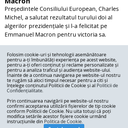
Macron
Președintele Consiliului European, Charles
Michel, a salutat rezultatul turului doi al
algerilor prezidențiale și l-a felicitat pe
Emmanuel Macron pentru victoria sa.
COMENTARII
0
Folosim cookie-uri și tehnologii asemănătoare
pentru a-ți îmbunătăți experiența pe acest website,
Nume
pentru a-ți oferi conținut și reclame personalizate și
pentru a analiza traficul și audiența website-ului.
Înainte de a continua navigarea pe website-ul nostru
Email
te rugăm să aloci timpul necesar pentru a citi și
înțelege conținutul Politicii de Cookie și al
Politicii de
Confidențialitate
.
Comentariu
Prin continuarea navigării pe website-ul nostru
confirmi acceptarea utilizării fișierelor de tip cookie
conform Politicii de Cookie. Nu uita totuși că poți
modifica setările acestor fișiere cookie urmând
instrucțiunile din
Politica de Cookie.
Postează comentariu