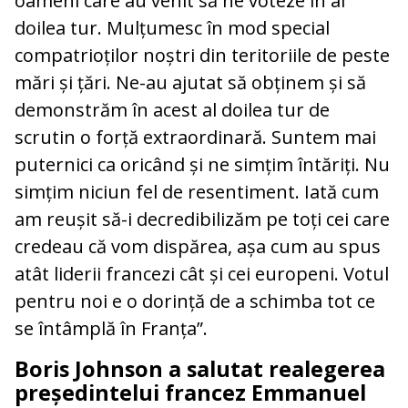
oameni care au venit să ne voteze în al
doilea tur. Mulțumesc în mod special
compatrioților noștri din teritoriile de peste
mări și țări. Ne-au ajutat să obținem și să
demonstrăm în acest al doilea tur de
scrutin o forță extraordinară. Suntem mai
puternici ca oricând și ne simțim întăriți. Nu
simțim niciun fel de resentiment. Iată cum
am reușit să-i decredibilizăm pe toți cei care
credeau că vom dispărea, așa cum au spus
atât liderii francezi cât și cei europeni. Votul
pentru noi e o dorință de a schimba tot ce
se întâmplă în Franța”.
Boris Johnson a salutat realegerea
președintelui francez Emmanuel