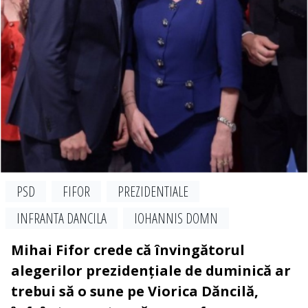
PSD
FIFOR
PREZIDENTIALE
INFRANTA DANCILA
IOHANNIS DOMN
Mihai Fifor crede că învingătorul
alegerilor prezidențiale de duminică ar
trebui să o sune pe Viorica Dăncilă,