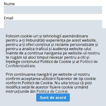
Nume
Email
Comentariu
Folosim cookie-uri și tehnologii asemănătoare
pentru a-ți îmbunătăți experiența pe acest website,
pentru a-ți oferi conținut și reclame personalizate și
pentru a analiza traficul și audiența website-ului.
Înainte de a continua navigarea pe website-ul nostru
Postează comentariu
te rugăm să aloci timpul necesar pentru a citi și
înțelege conținutul Politicii de Cookie și al
Politicii de
Confidențialitate
.
cucu -
11-26-2019
amice esti batut in cap. cind e vorba de candidati invinsul
Prin continuarea navigării pe website-ul nostru
suna intotdeauna, etica cu doamnele nu e valabila.pe de
confirmi acceptarea utilizării fișierelor de tip cookie
alta parte, la cit ati furat, la cit ati tergiversat, la cite
conform Politicii de Cookie. Nu uita totuși că poți
rateuri ptr care viata nu se mai intoarce trebuie sa platiti
modifica setările acestor fișiere cookie urmând
cu vf si indesat. inchisoarea e nimic.
instrucțiunile din
Politica de Cookie.
Răspunde
Sunt de acord