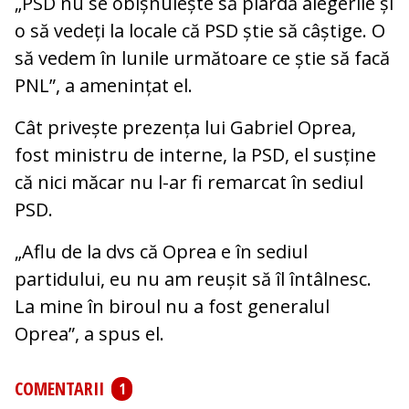
„PSD nu se obișnuiește să piardă alegerile și
o să vedeți la locale că PSD știe să câștige. O
să vedem în lunile următoare ce știe să facă
PNL”, a amenințat el.
Cât privește prezența lui Gabriel Oprea,
fost ministru de interne, la PSD, el susține
că nici măcar nu l-ar fi remarcat în sediul
PSD.
„Aflu de la dvs că Oprea e în sediul
partidului, eu nu am reușit să îl întâlnesc.
La mine în biroul nu a fost generalul
Oprea”, a spus el.
COMENTARII
1