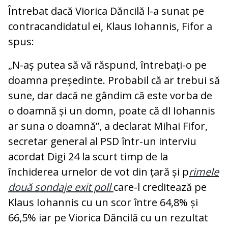
Întrebat dacă Viorica Dăncilă l-a sunat pe
contracandidatul ei, Klaus Iohannis, Fifor a
spus:
„N-aș putea să vă răspund, întrebați-o pe
doamna președinte. Probabil că ar trebui să
sune, dar dacă ne gândim că este vorba de
o doamnă și un domn, poate că dl Iohannis
ar suna o doamnă”, a declarat Mihai Fifor,
secretar general al PSD într-un interviu
acordat Digi 24 la scurt timp de la
închiderea urnelor de vot din țară și p
rimele
două sondaje exit poll
care-l creditează pe
Klaus Iohannis cu un scor între 64,8% și
66,5% iar pe Viorica Dăncilă cu un rezultat