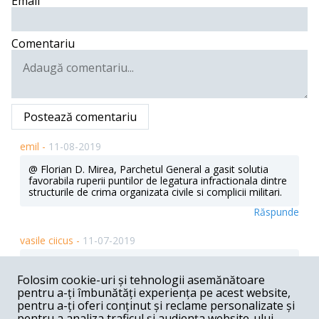
Email
Comentariu
Postează comentariu
emil -
11-08-2019
@ Florian D. Mirea, Parchetul General a gasit solutia
favorabila ruperii puntilor de legatura infractionala dintre
structurile de crima organizata civile si complicii militari.
Răspunde
vasile ciicus -
11-07-2019
ei..na!!!si acuma pune orban pe ai lui si gasca lui si tot
asa si ei se imbogatesc si noi i tot schimbám ca sá
Folosim cookie-uri și tehnologii asemănătoare
ajungá toti la ciolan...
pentru a-ți îmbunătăți experiența pe acest website,
pentru a-ți oferi conținut și reclame personalizate și
Răspunde
pentru a analiza traficul și audiența website-ului.