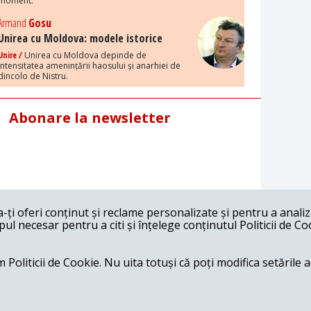
moment.
Armand
Gosu
Unirea cu Moldova: modele istorice
Unire /
Unirea cu Moldova depinde de
intensitatea amenințării haosului și anarhiei de
dincolo de Nistru.
Abonare la newsletter
ți oferi conținut și reclame personalizate și pentru a anali
l necesar pentru a citi și înțelege conținutul Politicii de Co
 Politicii de Cookie. Nu uita totuși că poți modifica setările 