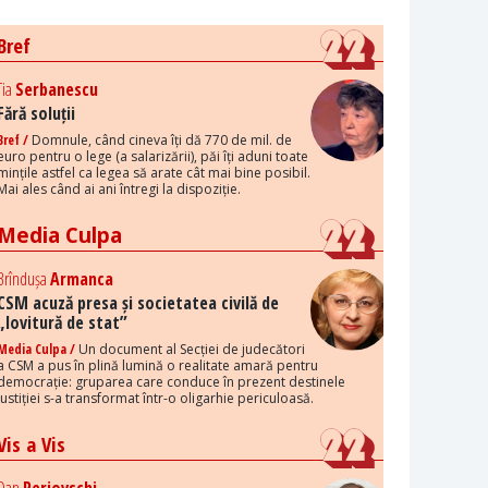
Bref
Tia
Serbanescu
Fără soluții
Bref /
Domnule, când cineva îți dă 770 de mil. de
euro pentru o lege (a salarizării), păi îți aduni toate
mințile astfel ca legea să arate cât mai bine posibil.
Mai ales când ai ani întregi la dispoziție.
Media Culpa
Brîndușa
Armanca
CSM acuză presa și societatea civilă de
„lovitură de stat”
Media Culpa /
Un document al Secției de judecători
a CSM a pus în plină lumină o realitate amară pentru
democrație: gruparea care conduce în prezent destinele
justiției s-a transformat într-o oligarhie periculoasă.
Vis a Vis