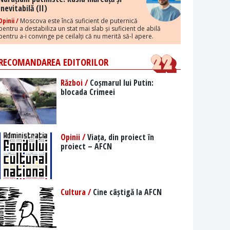
inevitabilă (II)
Opinii /
Moscova este încă suficient de puternică
pentru a destabiliza un stat mai slab și suficient de abilă
pentru a-i convinge pe ceilalți că nu merită să-l apere.
RECOMANDAREA EDITORILOR
Război /
Coșmarul lui Putin:
blocada Crimeei
Opinii /
Viața, din proiect în
proiect – AFCN
Cultura /
Cine câștigă la AFCN