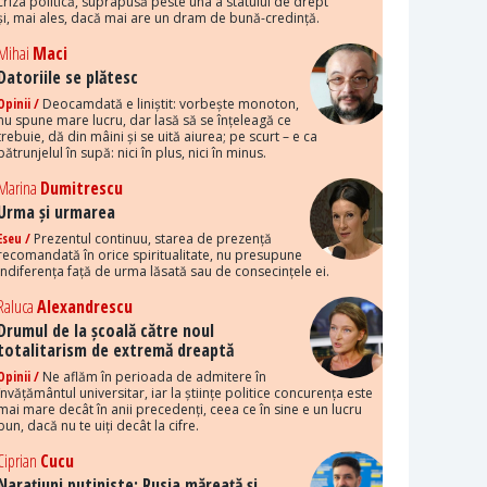
criza politică, suprapusă peste una a statului de drept
și, mai ales, dacă mai are un dram de bună-credință.
Mihai
Maci
Datoriile se plătesc
Opinii /
Deocamdată e liniștit: vorbește monoton,
nu spune mare lucru, dar lasă să se înțeleagă ce
trebuie, dă din mâini și se uită aiurea; pe scurt – e ca
pătrunjelul în supă: nici în plus, nici în minus.
Marina
Dumitrescu
Urma și urmarea
Eseu /
Prezentul continuu, starea de prezență
recomandată în orice spiritualitate, nu presupune
indiferența față de urma lăsată sau de consecințele ei.
Raluca
Alexandrescu
Drumul de la școală către noul
totalitarism de extremă dreaptă
Opinii /
Ne aflăm în perioada de admitere în
învățământul universitar, iar la științe politice concurența este
mai mare decât în anii precedenți, ceea ce în sine e un lucru
bun, dacă nu te uiți decât la cifre.
Ciprian
Cucu
Narațiuni putiniste: Rusia măreață și