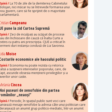
Opinii /
La 70 de zile de la demiterea Cabinetului
Bolojan, nici măcar nu se întrevede formarea unui
nou guvern, care să fie sprijinit de o majoritate
parlamentară.
Cristian
Campeanu
UE pune la zid Curtea Supremă
Opinii /
Zeci de inculpați au scăpat de procese
sau din închisoare din cauză că Înalta Curte a
extins cu patru ani prescripția. CJUE a criticat în
termeni duri instanța condusă de Lia Savonea.
Lidia
Moise
Costurile economice ale haosului politic
Opinii /
Economia nu poate rezista cu retorica
falsă a susținerii intereselor poporului, care, de
fapt, ascunde obsesia menținerii privilegiilor și a
averilor unor caste.
Melania
Cincea
Noi puseuri de xenofobie din partea
românilor „neaoși”
Opinii /
Periodic, în spațiul public sunt voci care
lansează mesaje xenofobe la adresa câte unui politician care
deranjează un anumit grup politico-mediatic, într-un anumit