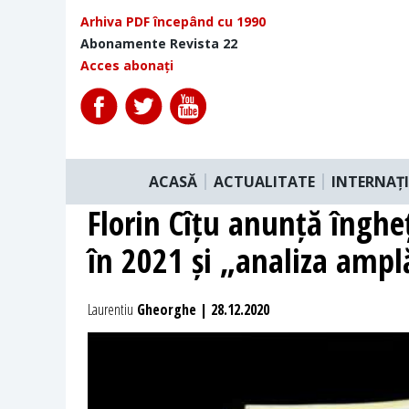
Arhiva PDF începând cu 1990
Abonamente Revista 22
Acces abonați
ACASĂ
ACTUALITATE
INTERNAȚ
Florin Cîțu anunță îngheț
în 2021 și „analiza amplă”
Laurentiu
Gheorghe | 28.12.2020