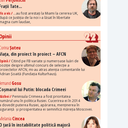
Dan
Perjovschi
Frații Tate...
Vis a vis /
...au fost arestați la Miami la cererea UK,
după ce Justiția de la noi i-a lăsat în libertate
magna cum laudae,
Opinii
Corina
Șuteu
Viața, din proiect în proiect – AFCN
Opinii /
Citind pe FB variate și numeroase luări de
poziție despre ultimul concurs de selecție a
proiectelor AFCN, mi-au atras atenția comentariile lui
Adrian Șoaită (Fundația Kulturhaus).
Armand
Gosu
Coșmarul lui Putin: blocada Crimeei
Război /
Peninsula Crimeea a fost prioritatea
numărul unu în politica Rusiei. Cucerirea ei în 2014
a dovedit puterea Rusiei, apărarea, menținerea în
siguranță și prosperitatea ei semnifică măreția Moscovei.
Melania
Cincea
O țară în instabilitate politică majoră