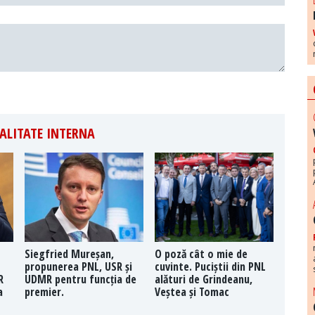
ALITATE INTERNA
Siegfried Mureșan,
O poză cât o mie de
propunerea PNL, USR și
cuvinte. Puciștii din PNL
R
UDMR pentru funcția de
alături de Grindeanu,
a
premier.
Veștea și Tomac