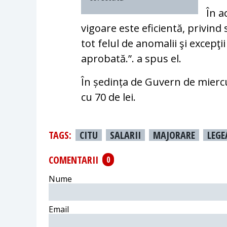
În a
vigoare este eficientă, privind
tot felul de anomalii şi excepţ
aprobată.”. a spus el.
În ședința de Guvern de miercu
cu 70 de lei.
TAGS:
CITU
SALARII
MAJORARE
LEGE
COMENTARII
0
Nume
Email