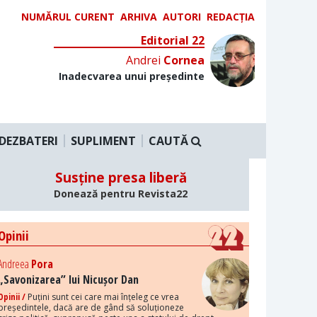
NUMĂRUL CURENT
ARHIVA
AUTORI
REDACȚIA
Editorial 22
Andrei
Cornea
Inadecvarea unui președinte
DEZBATERI
SUPLIMENT
CAUTĂ
Susține presa liberă
Donează pentru Revista22
Opinii
Andreea
Pora
„Savonizarea” lui Nicușor Dan
Opinii /
Puțini sunt cei care mai înțeleg ce vrea
președintele, dacă are de gând să soluționeze