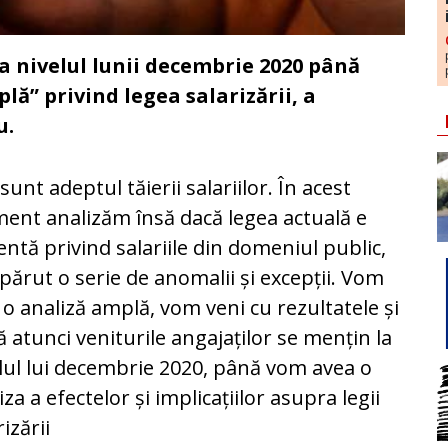
la nivelul lunii decembrie 2020 până
plă” privind legea salarizării, a
u.
sunt adeptul tăierii salariilor. În acest
nt analizăm însă dacă legea actuală e
ientă privind salariile din domeniul public,
părut o serie de anomalii și excepții. Vom
 o analiză amplă, vom veni cu rezultatele și
 atunci veniturile angajaților se mențin la
lul lui decembrie 2020, până vom avea o
iza a efectelor și implicațiilor asupra legii
rizării