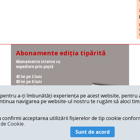
Abonamente ediția tipărită
Abonamente interne cu
expediere prin poștă
45 lei pe 3 luni
80 lei pe 6 luni
150 lei pe 1 an
entru a-ți îmbunătăți experiența pe acest website, pentru a-
Abonamente interne cu
ontinua navigarea pe website-ul nostru te rugăm să aloci timpu
ridicare de la redacție
36 lei pe 3 luni
62 lei pe 6 luni
onfirmi acceptarea utilizării fișierelor de tip cookie conform
115 lei pe 1 an
a de Cookie.
Sunt de acord
© 2026 Revista 22