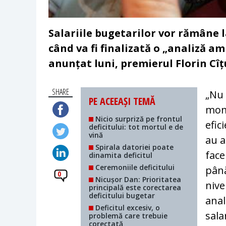
​Salariile bugetarilor vor rămâne 
când va fi finalizată o „analiză am
anunțat luni, premierul Florin Cîț
SHARE
„Nu 
PE ACEEAȘI TEMĂ
mome
Nicio surpriză pe frontul
efic
deficitului: tot mortul e de
vină
au a
Spirala datoriei poate
face
dinamita deficitul
Ceremoniile deficitului
până
0
Nicușor Dan: Prioritatea
nive
principală este corectarea
deficitului bugetar
anal
Deficitul excesiv, o
sala
problemă care trebuie
corectată