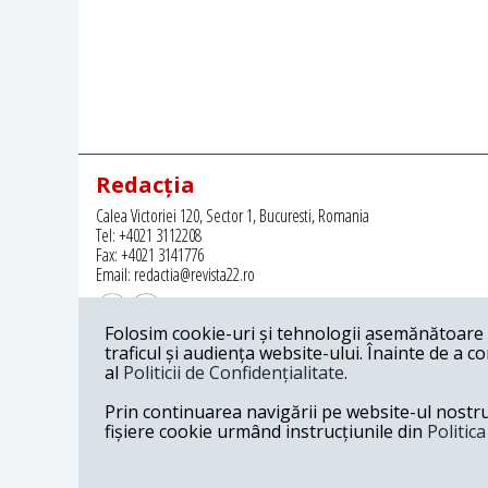
Redacția
Calea Victoriei 120, Sector 1, Bucuresti, Romania
Tel: +4021 3112208
Fax: +4021 3141776
Email: redactia@revista22.ro
Folosim cookie-uri și tehnologii asemănătoare p
traficul și audiența website-ului. Înainte de a c
al
Politicii de Confidențialitate
.
Revista 22 este editata de
Grupul pentru Dialog Social
Prin continuarea navigării pe website-ul nostru c
fișiere cookie urmând instrucțiunile din
Politic