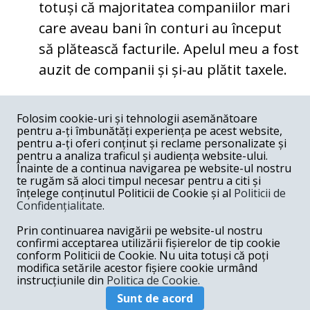
totuși că majoritatea companiilor mari
care aveau bani în conturi au început
să plătească facturile. Apelul meu a fost
auzit de companii și și-au plătit taxele.
COMENTARII
0
Folosim cookie-uri și tehnologii asemănătoare
pentru a-ți îmbunătăți experiența pe acest website,
Nume
pentru a-ți oferi conținut și reclame personalizate și
pentru a analiza traficul și audiența website-ului.
Înainte de a continua navigarea pe website-ul nostru
Email
te rugăm să aloci timpul necesar pentru a citi și
înțelege conținutul Politicii de Cookie și al
Politicii de
Confidențialitate
.
Comentariu
Prin continuarea navigării pe website-ul nostru
confirmi acceptarea utilizării fișierelor de tip cookie
conform Politicii de Cookie. Nu uita totuși că poți
modifica setările acestor fișiere cookie urmând
instrucțiunile din
Politica de Cookie.
Postează comentariu
Sunt de acord