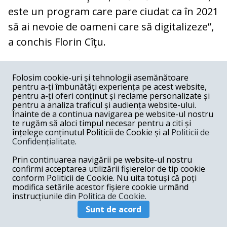
este un program care pare ciudat ca în 2021
să ai nevoie de oameni care să digitalizeze”,
a conchis Florin Cîţu.
COMENTARII
0
Folosim cookie-uri și tehnologii asemănătoare
pentru a-ți îmbunătăți experiența pe acest website,
Nume
pentru a-ți oferi conținut și reclame personalizate și
pentru a analiza traficul și audiența website-ului.
Înainte de a continua navigarea pe website-ul nostru
Email
te rugăm să aloci timpul necesar pentru a citi și
înțelege conținutul Politicii de Cookie și al
Politicii de
Confidențialitate
.
Comentariu
Prin continuarea navigării pe website-ul nostru
confirmi acceptarea utilizării fișierelor de tip cookie
conform Politicii de Cookie. Nu uita totuși că poți
modifica setările acestor fișiere cookie urmând
instrucțiunile din
Politica de Cookie.
Postează comentariu
Sunt de acord