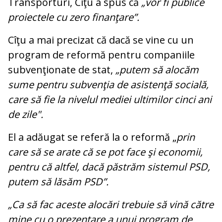
Transporturi, Cîţu a spus că
„vor fi publice
proiectele cu zero finanţare”.
Cîţu a mai precizat că dacă se vine cu un
program de reformă pentru companiile
subvenţionate de stat,
„putem să alocăm
sume pentru subvenţia de asistenţă socială,
care să fie la nivelul mediei ultimilor cinci ani
de zile".
El a adăugat se referă la o reformă „
prin
care să se arate că se pot face şi economii,
pentru că altfel, dacă păstrăm sistemul PSD,
putem să lăsăm PSD”.
„Ca să fac aceste alocări trebuie să vină către
mine cu o prezentare a unui program de