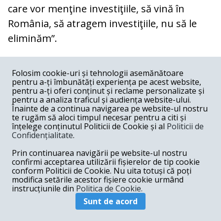
care vor menţine investiţiile, să vină în
România, să atragem investiţiile, nu să le
eliminăm”.
COMENTARII
0
Folosim cookie-uri și tehnologii asemănătoare
pentru a-ți îmbunătăți experiența pe acest website,
Nume
pentru a-ți oferi conținut și reclame personalizate și
pentru a analiza traficul și audiența website-ului.
Înainte de a continua navigarea pe website-ul nostru
Email
te rugăm să aloci timpul necesar pentru a citi și
înțelege conținutul Politicii de Cookie și al
Politicii de
Confidențialitate
.
Comentariu
Prin continuarea navigării pe website-ul nostru
confirmi acceptarea utilizării fișierelor de tip cookie
conform Politicii de Cookie. Nu uita totuși că poți
modifica setările acestor fișiere cookie urmând
instrucțiunile din
Politica de Cookie.
Postează comentariu
Sunt de acord