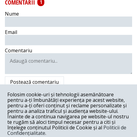
COMENTARII
1
Nume
Email
Comentariu
Postează comentariu
Folosim cookie-uri și tehnologii asemănătoare
ostap bender -
01-03-2020
pentru a-ți îmbunătăți experiența pe acest website,
Una buna la inceput de an, domnul Lucian Duta dixit !!! ...
pentru a-ți oferi conținut și reclame personalizate și
autorului materialului, spre improspatarea memoriei ... "
pentru a analiza traficul și audiența website-ului.
Fostul preşedinte al Casei Naţionale de Asigurări de
Înainte de a continua navigarea pe website-ul nostru
Sănătate (CNAS), Lucian Duţă de la PDL, ar fi primit o
te rugăm să aloci timpul necesar pentru a citi și
mită de 6,3 milioane de euro cash sau direct în contul
înțelege conținutul Politicii de Cookie și al
Politicii de
din Elveţia al unei firme off-shore înregistrată în
Confidențialitate
.
Charleston, Saint Kitts&Nevis din Antile (Caraibe), se