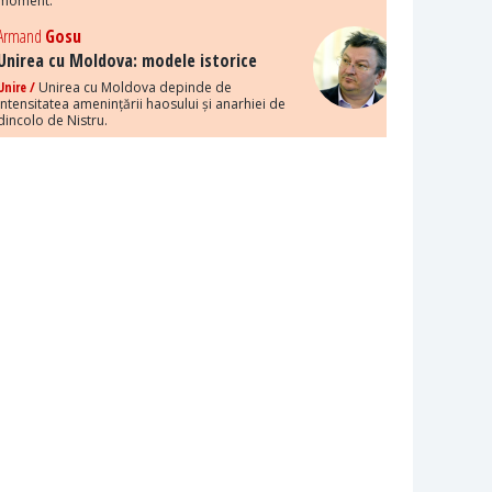
moment.
Armand
Gosu
Unirea cu Moldova: modele istorice
Unire /
Unirea cu Moldova depinde de
intensitatea amenințării haosului și anarhiei de
dincolo de Nistru.