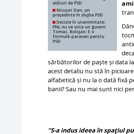
amin
alături de PSD
Nicușor Dan, un
tran
președinte în slujba PSD
Decizie în unanimitate:
Dănc
PNL nu va vota un guvern
Tomac. Bolojan: E o
tocm
formulă-paravan pentru
PSD
anti
deca
sărbătorilor de paște și data l
acest detaliu nu stă în picioar
alfabetică și nu la o dată fixă
banii? Sau nu mai sunt nici pen
”S-a indus ideea în spaţiul pub