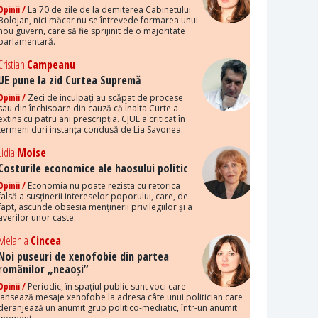
Opinii /
La 70 de zile de la demiterea Cabinetului
Bolojan, nici măcar nu se întrevede formarea unui
nou guvern, care să fie sprijinit de o majoritate
parlamentară.
Cristian
Campeanu
UE pune la zid Curtea Supremă
Opinii /
Zeci de inculpați au scăpat de procese
sau din închisoare din cauză că Înalta Curte a
extins cu patru ani prescripția. CJUE a criticat în
termeni duri instanța condusă de Lia Savonea.
Lidia
Moise
Costurile economice ale haosului politic
Opinii /
Economia nu poate rezista cu retorica
falsă a susținerii intereselor poporului, care, de
fapt, ascunde obsesia menținerii privilegiilor și a
averilor unor caste.
Melania
Cincea
Noi puseuri de xenofobie din partea
românilor „neaoși”
Opinii /
Periodic, în spațiul public sunt voci care
lansează mesaje xenofobe la adresa câte unui politician care
deranjează un anumit grup politico-mediatic, într-un anumit