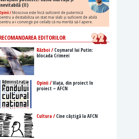
inevitabilă (II)
Opinii /
Moscova este încă suficient de puternică
pentru a destabiliza un stat mai slab și suficient de abilă
pentru a-i convinge pe ceilalți că nu merită să-l apere.
RECOMANDAREA EDITORILOR
Război /
Coșmarul lui Putin:
blocada Crimeei
Opinii /
Viața, din proiect în
proiect – AFCN
Cultura /
Cine câștigă la AFCN