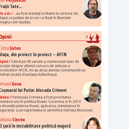
Dan
Perjovschi
Frații Tate...
Vis a vis /
...au fost arestați la Miami la cererea UK,
după ce Justiția de la noi i-a lăsat în libertate
magna cum laudae,
Opinii
Corina
Șuteu
Viața, din proiect în proiect – AFCN
Opinii /
Citind pe FB variate și numeroase luări de
poziție despre ultimul concurs de selecție a
proiectelor AFCN, mi-au atras atenția comentariile lui
Adrian Șoaită (Fundația Kulturhaus).
Armand
Gosu
Coșmarul lui Putin: blocada Crimeei
Război /
Peninsula Crimeea a fost prioritatea
numărul unu în politica Rusiei. Cucerirea ei în 2014
a dovedit puterea Rusiei, apărarea, menținerea în
siguranță și prosperitatea ei semnifică măreția Moscovei.
Melania
Cincea
O țară în instabilitate politică majoră