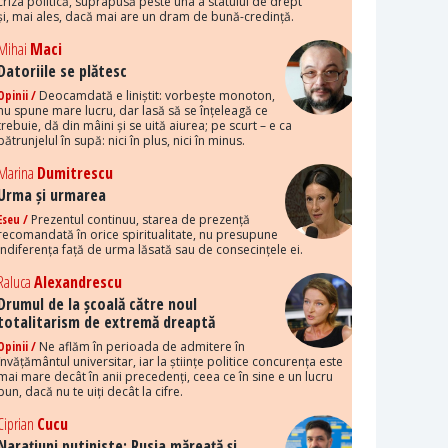
criza politică, suprapusă peste una a statului de drept
și, mai ales, dacă mai are un dram de bună-credință.
Mihai
Maci
Datoriile se plătesc
Opinii /
Deocamdată e liniștit: vorbește monoton,
nu spune mare lucru, dar lasă să se înțeleagă ce
trebuie, dă din mâini și se uită aiurea; pe scurt – e ca
pătrunjelul în supă: nici în plus, nici în minus.
Marina
Dumitrescu
Urma și urmarea
Eseu /
Prezentul continuu, starea de prezență
recomandată în orice spiritualitate, nu presupune
indiferența față de urma lăsată sau de consecințele ei.
Raluca
Alexandrescu
Drumul de la școală către noul
totalitarism de extremă dreaptă
Opinii /
Ne aflăm în perioada de admitere în
învățământul universitar, iar la științe politice concurența este
mai mare decât în anii precedenți, ceea ce în sine e un lucru
bun, dacă nu te uiți decât la cifre.
Ciprian
Cucu
Narațiuni putiniste: Rusia măreață și