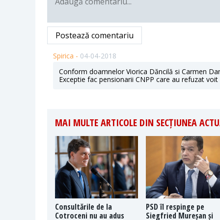
Postează comentariu
Spirica -
04-04-2018
Conform doamnelor Viorica Dăncilă si Carmen Dan do
Exceptie fac pensionarii CNPP care au refuzat voit
MAI MULTE ARTICOLE DIN SECȚIUNEA ACTU
Consultările de la
PSD îl respinge pe
Cotroceni nu au adus
Siegfried Mureșan și