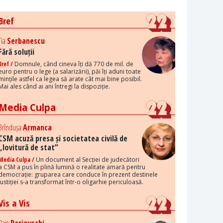
Bref
Tia
Serbanescu
Fără soluții
Bref /
Domnule, când cineva îți dă 770 de mil. de
euro pentru o lege (a salarizării), păi îți aduni toate
mințile astfel ca legea să arate cât mai bine posibil.
Mai ales când ai ani întregi la dispoziție.
Media Culpa
Brîndușa
Armanca
CSM acuză presa și societatea civilă de
„lovitură de stat”
Media Culpa /
Un document al Secției de judecători
a CSM a pus în plină lumină o realitate amară pentru
democrație: gruparea care conduce în prezent destinele
justiției s-a transformat într-o oligarhie periculoasă.
Vis a Vis