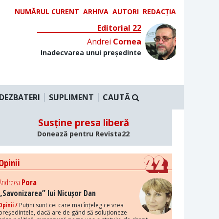
NUMĂRUL CURENT
ARHIVA
AUTORI
REDACȚIA
Editorial 22
Andrei
Cornea
Inadecvarea unui președinte
DEZBATERI
SUPLIMENT
CAUTĂ
Susține presa liberă
Donează pentru Revista22
Opinii
Andreea
Pora
„Savonizarea” lui Nicușor Dan
Opinii /
Puțini sunt cei care mai înțeleg ce vrea
președintele, dacă are de gând să soluționeze