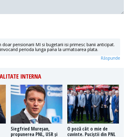
ar pensionarii MI si bugetarii isi primesc banii anticipat.
 invocand perioda lunga pana la urmatoarea plata.
Răspunde
ALITATE INTERNA
Siegfried Mureșan,
O poză cât o mie de
propunerea PNL, USR și
cuvinte. Puciștii din PNL