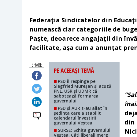
Federaţia Sindicatelor din Educaţi
numească clar categoriile de buget
Paşte, deoarece angajaţii din înv
facilitate, așa cum a anunțat pre
SHARE
PE ACEEAȘI TEMĂ
PSD îl respinge pe
Siegfried Mureșan și acuză
PNL, USR și UDMR că
”Sal
sabotează formarea
guvernului
înai
PSD și AUR s-au aliat în
dej
ședința care a stabilit
1
calendarul învestirii
din
guvernului Veștea
SURSE: Schița guvernului
Nic
Veștea. Câți liberali merg