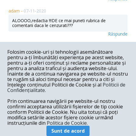
adam -
07-11-2020
ALOOOO,redactia !!!DE ce mai puneti rubrica de
comentarii daca le cenzurati???
Răspunde
Adam -
07-11-2020
Folosim cookie-uri și tehnologii asemănătoare
Eu zic sa se dea cate un spor de pedeapsa(un 300% ar fi
pentru a-ți îmbunătăți experiența pe acest website,
bun??) pentru toti care nu suporta detentia ,preferand sa
pentru a-ți oferi conținut și reclame personalizate și
fuga in diverse tari ale lumii.Propunem si noi o lege de
pentru a analiza traficul și audiența website-ului.
genul asta???Alo....USR ,propunem si noi asa ceva???
Înainte de a continua navigarea pe website-ul nostru
Răspunde
te rugăm să aloci timpul necesar pentru a citi și
înțelege conținutul Politicii de Cookie și al
Politicii de
Confidențialitate
.
Adam -
07-11-2020
Oare n ar trebui sa se dea un spor de pedeapsa ,sa
Prin continuarea navigării pe website-ul nostru
zicem un 300%,pentru toti acesti "nevinovati", care se
confirmi acceptarea utilizării fișierelor de tip cookie
considera mai presuus de lege ,sfidand o prin ce fac si
conform Politicii de Cookie. Nu uita totuși că poți
apoi dupa judecata a ce au facut??Oare ar mai fugi ei
modifica setările acestor fișiere cookie urmând
prin Costa Rica,Italia,Anglia etc??
instrucțiunile din
Politica de Cookie.
Răspunde
Sunt de acord