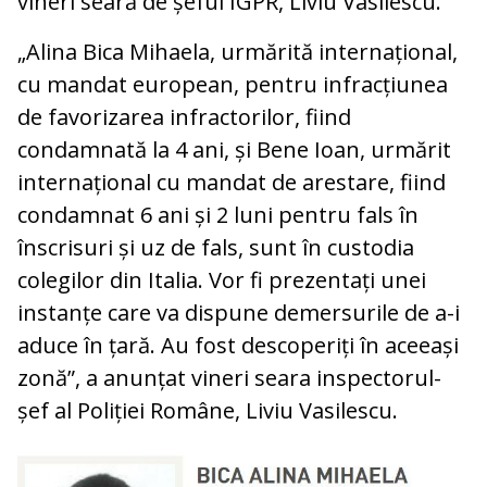
vineri seară de șeful IGPR, Liviu Vasilescu.
„Alina Bica Mihaela, urmărită internațional,
cu mandat european, pentru infracțiunea
de favorizarea infractorilor, fiind
condamnată la 4 ani, și Bene Ioan, urmărit
internațional cu mandat de arestare, fiind
condamnat 6 ani și 2 luni pentru fals în
înscrisuri și uz de fals, sunt în custodia
colegilor din Italia. Vor fi prezentați unei
instanțe care va dispune demersurile de a-i
aduce în țară. Au fost descoperiți în aceeași
zonă”, a anunțat vineri seara inspectorul-
șef al Poliției Române, Liviu Vasilescu.