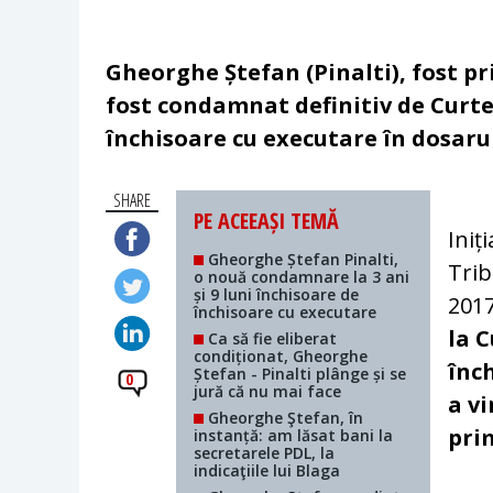
Gheorghe Ștefan (Pinalti), fost p
fost condamnat definitiv de Curtea
închisoare cu executare în dosarul
SHARE
PE ACEEAȘI TEMĂ
Iniț
Gheorghe Ștefan Pinalti,
Trib
o nouă condamnare la 3 ani
și 9 luni închisoare de
2017
închisoare cu executare
la C
Ca să fie eliberat
condiționat, Gheorghe
înc
Ștefan - Pinalti plânge și se
0
jură că nu mai face
a vi
Gheorghe Ştefan, în
pri
instanță: am lăsat bani la
secretarele PDL, la
indicaţiile lui Blaga