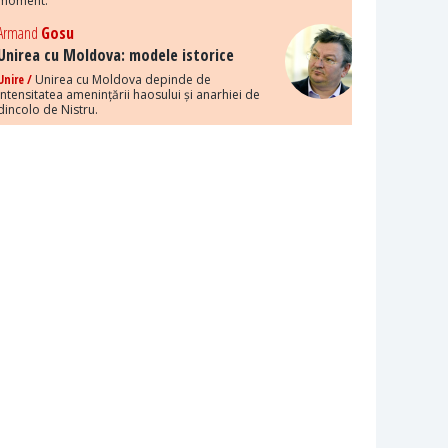
moment.
Armand
Gosu
Unirea cu Moldova: modele istorice
Unire /
Unirea cu Moldova depinde de
intensitatea amenințării haosului și anarhiei de
dincolo de Nistru.