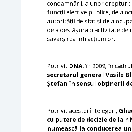
condamnării, a unor drepturi: de
funcții elective publice, de a o
autorității de stat și de a ocup
de a desfășura o activitate de 
săvârșirea infracțiunilor.
Potrivit
DNA
, în 2009, în cadr
secretarul general Vasile B
Ștefan în sensul obținerii 
Potrivit acestei înțelegeri,
Gheo
cu putere de decizie de la n
numească la conducerea un