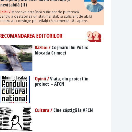
inevitabilă (II)
Opinii /
Moscova este încă suficient de puternică
pentru a destabiliza un stat mai slab și suficient de abilă
pentru a-i convinge pe ceilalți că nu merită să-l apere.
RECOMANDAREA EDITORILOR
Război /
Coșmarul lui Putin:
blocada Crimeei
Opinii /
Viața, din proiect în
proiect – AFCN
Cultura /
Cine câștigă la AFCN