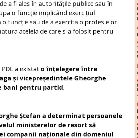
 a fi ales în autoritățile publice sau în
cupa o funcție implicând exercițiul
a o funcție sau de a exercita o profesie ori
natura aceleia de care s-a folosit pentru
ul PDL a existat
o înțelegere între
laga și vicepreședintele Gheorghe
de bani pentru partid
.
rghe Ștefan a determinat persoanele
ivelul ministerelor de resort să
ei companii naționale din domeniul