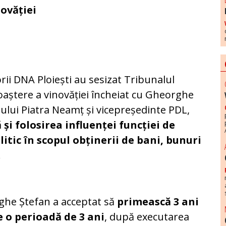
ovăției
ii DNA Ploiești au sesizat Tribunalul
oaștere a vinovăției încheiat cu Gheorghe
iului Piatra Neamț și vicepreședinte PDL,
 și folosirea influenței funcției de
itic în scopul obținerii de bani, bunuri
.
he Ștefan a acceptat să
primească 3 ani
e o perioadă de 3 ani
, după executarea