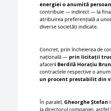
energiei o anumită persoa
contribuie — indirect — la fin
atribuirea preferențială a unor
diverse societăți indicate.
Concret, prin încheierea de co
națională —
prin licitații tr
afacer
i Berdilă Horațiu Bru
contractele respective o anum
un procent prestabilit din 
În paralel,
Gheorghe Ștefan
i
la directorul companiei, astfel î