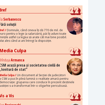
Bref
Tia
Serbanescu
Fără soluții
Bref /
Domnule, când cineva îți dă 770 de mil. de
euro pentru o lege (a salarizării), păi îți aduni toate
mințile astfel ca legea să arate cât mai bine posibil.
Mai ales când ai ani întregi la dispoziție.
Media Culpa
Brîndușa
Armanca
CSM acuză presa și societatea civilă de
„lovitură de stat”
Media Culpa /
Un document al Secției de judecători
a CSM a pus în plină lumină o realitate amară pentru
democrație: gruparea care conduce în prezent destinele
justiției s-a transformat într-o oligarhie periculoasă.
Vis a Vis