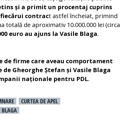
etins și a primit un procentaj cuprins
 fiecărui contrac
t astfel încheiat, primind
 totală de aproximativ 10.000.000 lei (circa
000 euro au ajuns la Vasile Blaga
.
ie de firme care aveau comportament
e de Gheorghe Ștefan și Vasile Blaga
ompanii naționale pentru PDL
.
MNARE
CURTEA DE APEL
E BLAGA