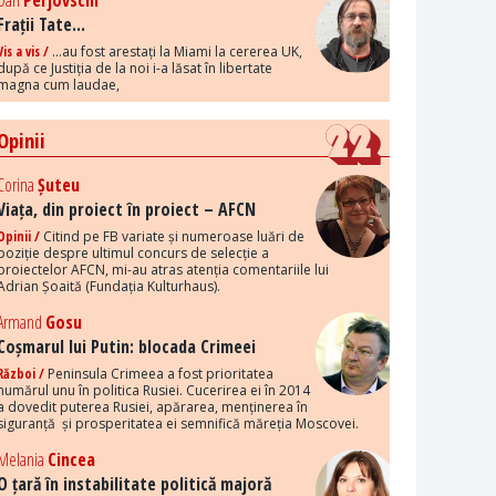
Dan
Perjovschi
Frații Tate...
Vis a vis /
...au fost arestați la Miami la cererea UK,
după ce Justiția de la noi i-a lăsat în libertate
magna cum laudae,
Opinii
Corina
Șuteu
Viața, din proiect în proiect – AFCN
Opinii /
Citind pe FB variate și numeroase luări de
poziție despre ultimul concurs de selecție a
proiectelor AFCN, mi-au atras atenția comentariile lui
Adrian Șoaită (Fundația Kulturhaus).
Armand
Gosu
Coșmarul lui Putin: blocada Crimeei
Război /
Peninsula Crimeea a fost prioritatea
numărul unu în politica Rusiei. Cucerirea ei în 2014
a dovedit puterea Rusiei, apărarea, menținerea în
siguranță și prosperitatea ei semnifică măreția Moscovei.
Melania
Cincea
O țară în instabilitate politică majoră