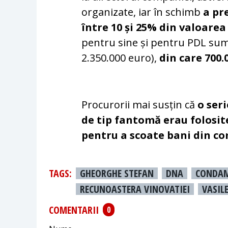
organizate, iar în schimb
a pr
între 10 și 25% din valoarea
pentru sine și pentru PDL suma
2.350.000 euro),
din care 700.
Procurorii mai susțin că
o ser
de tip fantomă erau folosit
pentru a scoate bani din c
TAGS:
GHEORGHE STEFAN
DNA
CONDA
RECUNOASTERA VINOVATIEI
VASIL
COMENTARII
0