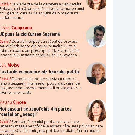
Opinii /
La 70 de zile de la demiterea Cabinetului
Bolojan, nici măcar nu se întrevede formarea unui
nou guvern, care să fie sprijinit de o majoritate
parlamentară.
Cristian
Campeanu
UE pune la zid Curtea Supremă
Opinii /
Zeci de inculpați au scăpat de procese
sau din închisoare din cauză că Înalta Curte a
extins cu patru ani prescripția. CJUE a criticat în
termeni duri instanța condusă de Lia Savonea.
Lidia
Moise
Costurile economice ale haosului politic
Opinii /
Economia nu poate rezista cu retorica
falsă a susținerii intereselor poporului, care, de
fapt, ascunde obsesia menținerii privilegiilor și a
averilor unor caste.
Melania
Cincea
Noi puseuri de xenofobie din partea
românilor „neaoși”
Opinii /
Periodic, în spațiul public sunt voci care
lansează mesaje xenofobe la adresa câte unui politician care
deranjează un anumit grup politico-mediatic, într-un anumit