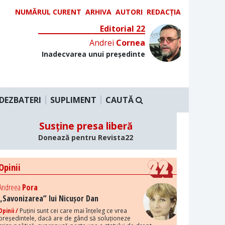
NUMĂRUL CURENT
ARHIVA
AUTORI
REDACȚIA
Editorial 22
Andrei
Cornea
Inadecvarea unui președinte
DEZBATERI
SUPLIMENT
CAUTĂ
Susține presa liberă
Donează pentru Revista22
Opinii
Andreea
Pora
„Savonizarea” lui Nicușor Dan
Opinii /
Puțini sunt cei care mai înțeleg ce vrea
președintele, dacă are de gând să soluționeze