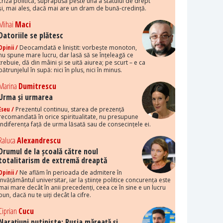
criza politică, suprapusă peste una a statului de drept
și, mai ales, dacă mai are un dram de bună-credință.
Mihai
Maci
Datoriile se plătesc
Opinii /
Deocamdată e liniștit: vorbește monoton,
nu spune mare lucru, dar lasă să se înțeleagă ce
trebuie, dă din mâini și se uită aiurea; pe scurt – e ca
pătrunjelul în supă: nici în plus, nici în minus.
Marina
Dumitrescu
Urma și urmarea
Eseu /
Prezentul continuu, starea de prezență
recomandată în orice spiritualitate, nu presupune
indiferența față de urma lăsată sau de consecințele ei.
Raluca
Alexandrescu
Drumul de la școală către noul
totalitarism de extremă dreaptă
Opinii /
Ne aflăm în perioada de admitere în
învățământul universitar, iar la științe politice concurența este
mai mare decât în anii precedenți, ceea ce în sine e un lucru
bun, dacă nu te uiți decât la cifre.
Ciprian
Cucu
Narațiuni putiniste: Rusia măreață și