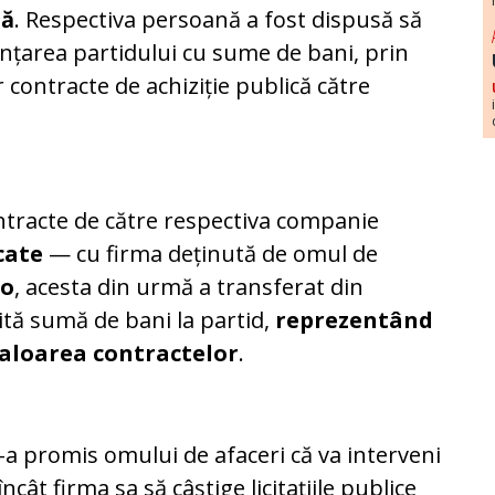
nă
. Respectiva persoană a fost dispusă să
anțarea partidului cu sume de bani, prin
 contracte de achiziție publică către
ntracte de către respectiva companie
ucate
— cu firma deținută de omul de
no
, acesta din urmă a transferat din
ită sumă de bani la partid,
reprezentând
valoarea contractelor
.
-a promis omului de afaceri că va interveni
ncât firma sa să câștige licitațiile publice