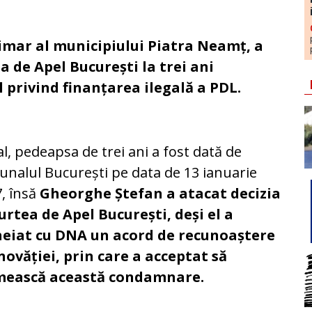
rimar al municipiului Piatra Neamț, a
 de Apel București la trei ani
 privind finanțarea ilegală a PDL.
ial, pedeapsa de trei ani a fost dată de
unalul București pe data de 13 ianuarie
, însă
Gheorghe Ștefan a atacat decizia
urtea de Apel București, deși el a
heiat cu DNA un acord de recunoaștere
novăției, prin care a acceptat să
mească această condamnare.