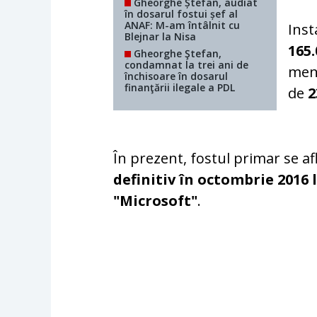
Gheorghe Ștefan, audiat
în dosarul fostui șef al
ANAF: M-am întâlnit cu
Inst
Blejnar la Nisa
165
Gheorghe Ştefan,
condamnat la trei ani de
menț
închisoare în dosarul
finanţării ilegale a PDL
de
2
În prezent, fostul primar se af
definitiv în octombrie 2016 
"Microsoft"
.