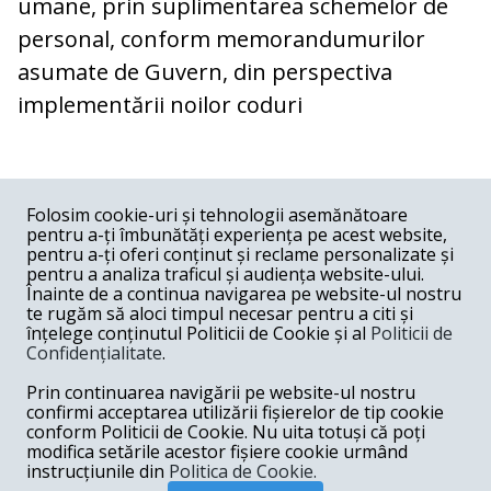
umane, prin suplimentarea schemelor de
personal, conform memorandumurilor
asumate de Guvern, din perspectiva
implementării noilor coduri
COMENTARII
0
Folosim cookie-uri și tehnologii asemănătoare
pentru a-ți îmbunătăți experiența pe acest website,
Nume
pentru a-ți oferi conținut și reclame personalizate și
pentru a analiza traficul și audiența website-ului.
Înainte de a continua navigarea pe website-ul nostru
Email
te rugăm să aloci timpul necesar pentru a citi și
înțelege conținutul Politicii de Cookie și al
Politicii de
Confidențialitate
.
Comentariu
Prin continuarea navigării pe website-ul nostru
confirmi acceptarea utilizării fișierelor de tip cookie
conform Politicii de Cookie. Nu uita totuși că poți
modifica setările acestor fișiere cookie urmând
instrucțiunile din
Politica de Cookie.
Postează comentariu