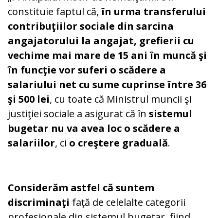
constituie faptul că,
în urma transferului
contribuţiilor sociale din sarcina
angajatorului la angajat, grefierii cu
vechime mai mare de 15 ani în muncă şi
în funcţie vor suferi o scădere a
salariului net cu sume cuprinse între 36
şi 500 lei
, cu toate că Ministrul muncii şi
justiţiei sociale a asigurat că în
sistemul
bugetar nu va avea loc o scădere a
salariilor
, ci
o creştere graduală
.
Considerăm astfel că suntem
discriminaţi
faţă de celelalte categorii
profesionale din sistemul bugetar, fiind