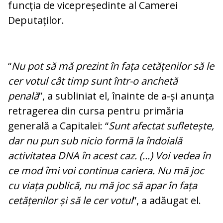
funcția de vicepreședinte al Camerei
Deputaților.
“
Nu pot s
ă mă prezint în fața cetățenilor să le
cer votul cât timp sunt într-o anchetă
penală
”, a subliniat el, înainte de a-și anunța
retragerea din cursa pentru primăria
generală a Capitalei: “
Sunt afectat suflete
ște,
dar nu pun sub nicio formă la îndoială
activitatea DNA în acest caz. (...) Voi vedea în
ce mod îmi voi continua cariera. Nu mă joc
cu viața publică, nu mă joc să apar în fața
cetățenilor și să le cer votul
”, a adăugat el.