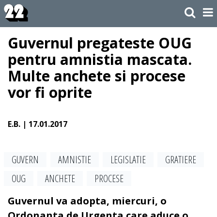
Guvernul pregateste OUG
pentru amnistia mascata.
Multe anchete si procese
vor fi oprite
E.B.
| 17.01.2017
GUVERN
AMNISTIE
LEGISLATIE
GRATIERE
OUG
ANCHETE
PROCESE
Guvernul va adopta, miercuri, o
Ordonanta de Urgenta care aduce o