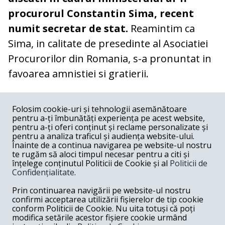
procurorul Constantin Sima, recent
numit secretar de stat.
Reamintim ca
Sima, in calitate de presedinte al Asociatiei
Procurorilor din Romania, s-a pronuntat in
favoarea amnistiei si gratierii.
COMENTARII
0
Folosim cookie-uri și tehnologii asemănătoare
pentru a-ți îmbunătăți experiența pe acest website,
Nume
pentru a-ți oferi conținut și reclame personalizate și
pentru a analiza traficul și audiența website-ului.
Înainte de a continua navigarea pe website-ul nostru
Email
te rugăm să aloci timpul necesar pentru a citi și
înțelege conținutul Politicii de Cookie și al
Politicii de
Confidențialitate
.
Comentariu
Prin continuarea navigării pe website-ul nostru
confirmi acceptarea utilizării fișierelor de tip cookie
conform Politicii de Cookie. Nu uita totuși că poți
modifica setările acestor fișiere cookie urmând