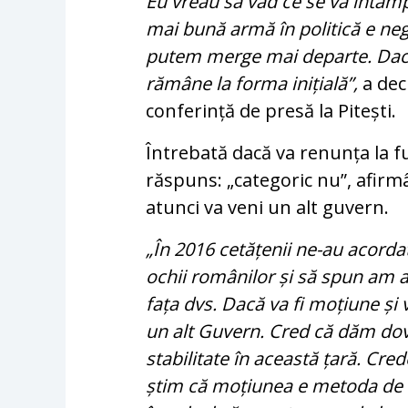
Eu vreau să văd ce se va întâ
mai bună armă în politică e neg
putem merge mai departe. Dacă
rămâne la forma inițială”,
a dec
conferință de presă la Pitești.
Întrebată dacă va renunța la fu
răspuns: „categoric nu”, afirm
atunci va veni un alt guvern.
„În 2016 cetățenii ne-au acorda
ochii românilor și să spun am 
fața dvs. Dacă va fi moțiune și 
un alt Guvern. Cred că dăm dov
stabilitate în această țară. Cr
știm că moțiunea e metoda de