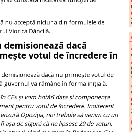
că nu acceptă niciuna din formulele de
l Viorica Dăncilă.
u demisionează dacă
mește votul de încredere în
 demisionează dacă nu primește votul de
că guvernul va rămâne în forma inițială.
u în CEx și vom hotărî data și componența
ment pentru votul de încredere. Indiferent
nzură Opoziția, noi trebuie să venim cu un
fi așa de sigură că ne lipsesc 29 de voturi.