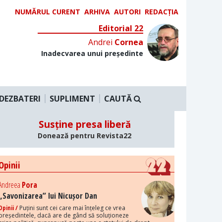
NUMĂRUL CURENT
ARHIVA
AUTORI
REDACȚIA
Editorial 22
Andrei
Cornea
Inadecvarea unui președinte
DEZBATERI
SUPLIMENT
CAUTĂ
Susține presa liberă
Donează pentru Revista22
Opinii
Andreea
Pora
„Savonizarea” lui Nicușor Dan
Opinii /
Puțini sunt cei care mai înțeleg ce vrea
președintele, dacă are de gând să soluționeze