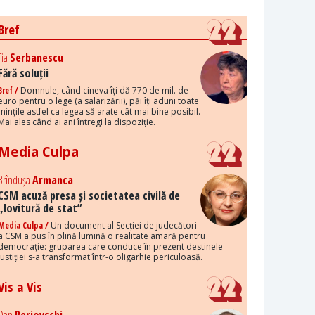
Bref
Tia
Serbanescu
Fără soluții
Bref /
Domnule, când cineva îți dă 770 de mil. de
euro pentru o lege (a salarizării), păi îți aduni toate
mințile astfel ca legea să arate cât mai bine posibil.
Mai ales când ai ani întregi la dispoziție.
Media Culpa
Brîndușa
Armanca
CSM acuză presa și societatea civilă de
„lovitură de stat”
Media Culpa /
Un document al Secției de judecători
a CSM a pus în plină lumină o realitate amară pentru
democrație: gruparea care conduce în prezent destinele
justiției s-a transformat într-o oligarhie periculoasă.
Vis a Vis