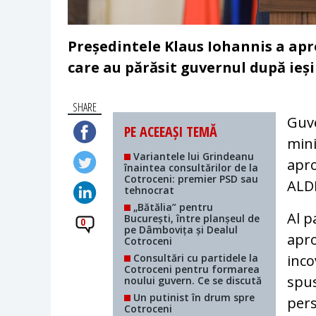
Președintele Klaus Iohannis a apr
care au părăsit guvernul după ieș
SHARE
Guve
PE ACEEAȘI TEMĂ
mini
Variantele lui Grindeanu
apro
înaintea consultărilor de la
Cotroceni: premier PSD sau
ALDE
tehnocrat
„Bătălia” pentru
Al p
București, între planșeul de
0
pe Dâmbovița și Dealul
apro
Cotroceni
Consultări cu partidele la
inco
Cotroceni pentru formarea
spus
noului guvern. Ce se discută
Un putinist în drum spre
pers
Cotroceni