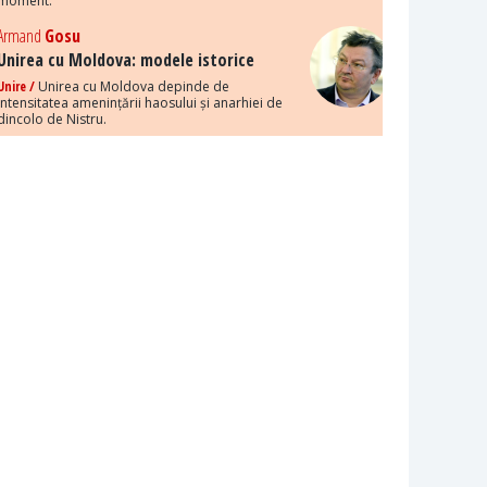
moment.
Armand
Gosu
Unirea cu Moldova: modele istorice
Unire /
Unirea cu Moldova depinde de
intensitatea amenințării haosului și anarhiei de
dincolo de Nistru.