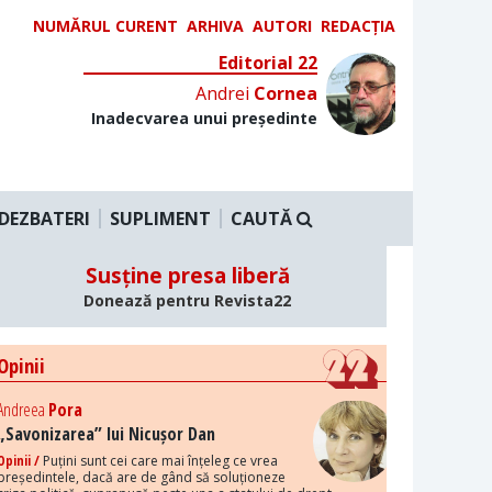
NUMĂRUL CURENT
ARHIVA
AUTORI
REDACȚIA
Editorial 22
Andrei
Cornea
Inadecvarea unui președinte
DEZBATERI
SUPLIMENT
CAUTĂ
Susține presa liberă
Donează pentru Revista22
Opinii
Andreea
Pora
„Savonizarea” lui Nicușor Dan
Opinii /
Puțini sunt cei care mai înțeleg ce vrea
președintele, dacă are de gând să soluționeze