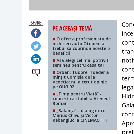
SHARE
Cond
PE ACEEAȘI TEMĂ
ince
O oferta profesionista de
cont
inchirieri auto Otopeni ar
trebui sa cuprinda aceste 5
tran
beneficii
noti
Asa alegi cel mai potrivit
semineu pentru casa ta!
cont
1
Orban: Tudorel Toader a
mințit Comisia de la
term
Venetia: nu a cerut opinie
lega
pe OUG 92
„Timp pentru Viață“ -
Hidr
concert caritabil la Ateneul
Român
Gala
„Balanța“ - dialog între
cont
Marius Chivu și Victor
Rebengiuc la CINEMACITIT
Apro
prel