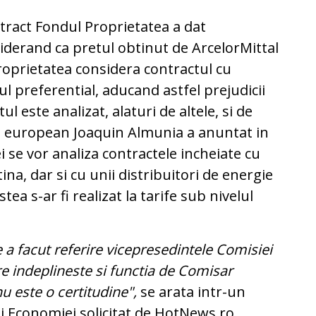
ntract Fondul Proprietatea a dat
siderand ca pretul obtinut de ArcelorMittal
Proprietatea considera contractul cu
ul preferential, aducand astfel prejudicii
l este analizat, alaturi de altele, si de
 european Joaquin Almunia a anuntat in
i se vor analiza contractele incheiate cu
tina, dar si cu unii distribuitori de energie
a s-ar fi realizat la tarife sub nivelul
e a facut referire vicepresedintele Comisiei
e indeplineste si functia de Comisar
 este o certitudine",
se arata intr-un
i Economiei solicitat de HotNews.ro.