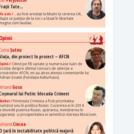
Dan
Perjovschi
Frații Tate...
Vis a vis /
...au fost arestați la Miami la cererea UK,
după ce Justiția de la noi i-a lăsat în libertate
magna cum laudae,
Opinii
Corina
Șuteu
Viața, din proiect în proiect – AFCN
Opinii /
Citind pe FB variate și numeroase luări de
poziție despre ultimul concurs de selecție a
proiectelor AFCN, mi-au atras atenția comentariile lui
Adrian Șoaită (Fundația Kulturhaus).
Armand
Gosu
Coșmarul lui Putin: blocada Crimeei
Război /
Peninsula Crimeea a fost prioritatea
numărul unu în politica Rusiei. Cucerirea ei în 2014
a dovedit puterea Rusiei, apărarea, menținerea în
siguranță și prosperitatea ei semnifică măreția Moscovei.
Melania
Cincea
O țară în instabilitate politică majoră