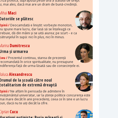
criza politică, suprapusă peste una a statului de drept
și, mai ales, dacă mai are un dram de bună-credință.
Mihai
Maci
Datoriile se plătesc
Opinii /
Deocamdată e liniștit: vorbește monoton,
nu spune mare lucru, dar lasă să se înțeleagă ce
trebuie, dă din mâini și se uită aiurea; pe scurt – e ca
pătrunjelul în supă: nici în plus, nici în minus.
Marina
Dumitrescu
Urma și urmarea
Eseu /
Prezentul continuu, starea de prezență
recomandată în orice spiritualitate, nu presupune
indiferența față de urma lăsată sau de consecințele ei.
Raluca
Alexandrescu
Drumul de la școală către noul
totalitarism de extremă dreaptă
Opinii /
Ne aflăm în perioada de admitere în
învățământul universitar, iar la științe politice concurența este
mai mare decât în anii precedenți, ceea ce în sine e un lucru
bun, dacă nu te uiți decât la cifre.
Ciprian
Cucu
Narațiuni putiniste: Rusia măreață și