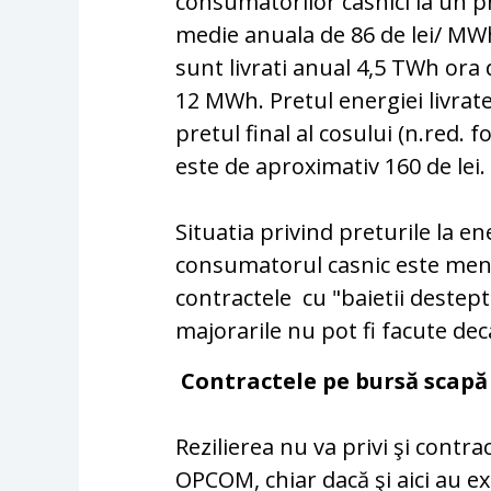
consumatorilor casnici la un p
medie anuala de 86 de lei/ MWh.
sunt livrati anual 4,5 TWh ora 
12 MWh. Pretul energiei livrate 
pretul final al cosului (n.red.
este de aproximativ 160 de lei.
Situatia privind preturile la e
consumatorul casnic este mentin
contractele cu "baietii destept
majorarile nu pot fi facute decat
Contractele pe bursă scapă
Rezilierea nu va privi şi contr
OPCOM, chiar dacă şi aici au e