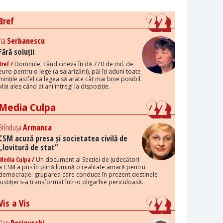
Bref
Tia
Serbanescu
Fără soluții
Bref /
Domnule, când cineva îți dă 770 de mil. de
euro pentru o lege (a salarizării), păi îți aduni toate
mințile astfel ca legea să arate cât mai bine posibil.
Mai ales când ai ani întregi la dispoziție.
Media Culpa
Brîndușa
Armanca
CSM acuză presa și societatea civilă de
„lovitură de stat”
Media Culpa /
Un document al Secției de judecători
a CSM a pus în plină lumină o realitate amară pentru
democrație: gruparea care conduce în prezent destinele
justiției s-a transformat într-o oligarhie periculoasă.
Vis a Vis