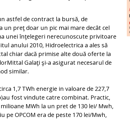
un astfel de contract la bursă, de
a un preţ doar un pic mai mare decât cel
rma unei înţelegeri nerecunoscute privitoare
itul anului 2010, Hidroelectrica a ales să
tal chiar dacă primise alte două oferte la
lorMittal Galaţi şi-a asigurat necesarul de
od similar.
circa 1,7 TWh energie in valoare de 227,7
o)au fost vindute catre combinat. Practic,
5 milioane MWh la un pret de 130 lei/ Mwh,
ediu pe OPCOM era de peste 170 lei/Mwh,