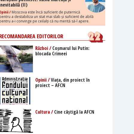
inevitabilă (II)
Opinii /
Moscova este încă suficient de puternică
pentru a destabiliza un stat mai slab și suficient de abilă
pentru a-i convinge pe ceilalți că nu merită să-l apere.
RECOMANDAREA EDITORILOR
Război /
Coșmarul lui Putin:
blocada Crimeei
Opinii /
Viața, din proiect în
proiect – AFCN
Cultura /
Cine câștigă la AFCN