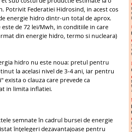
ret sub costul de productie estimate la o
 Potrivit Federatiei Hidrosind, in acest cos
de energie hidro dintr-un total de aprox.
este de 72 lei/Mwh, in conditiile in care
 format din energie hidro, termo si nucleara)
nergia hidro nu este noua: pretul pentru
ut la acelasi nivel de 3-4 ani, iar pentru
i" exista o clauza care prevede ca
 in limita inflatiei.
actele semnate în cadrul bursei de energie
xistat înţelegeri dezavantajoase pentru