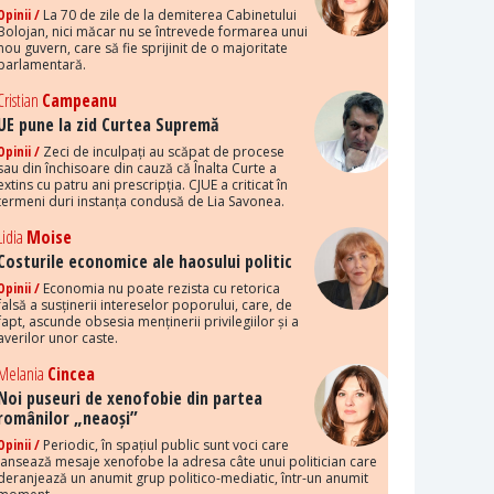
Opinii /
La 70 de zile de la demiterea Cabinetului
Bolojan, nici măcar nu se întrevede formarea unui
nou guvern, care să fie sprijinit de o majoritate
parlamentară.
Cristian
Campeanu
UE pune la zid Curtea Supremă
Opinii /
Zeci de inculpați au scăpat de procese
sau din închisoare din cauză că Înalta Curte a
extins cu patru ani prescripția. CJUE a criticat în
termeni duri instanța condusă de Lia Savonea.
Lidia
Moise
Costurile economice ale haosului politic
Opinii /
Economia nu poate rezista cu retorica
falsă a susținerii intereselor poporului, care, de
fapt, ascunde obsesia menținerii privilegiilor și a
averilor unor caste.
Melania
Cincea
Noi puseuri de xenofobie din partea
românilor „neaoși”
Opinii /
Periodic, în spațiul public sunt voci care
lansează mesaje xenofobe la adresa câte unui politician care
deranjează un anumit grup politico-mediatic, într-un anumit