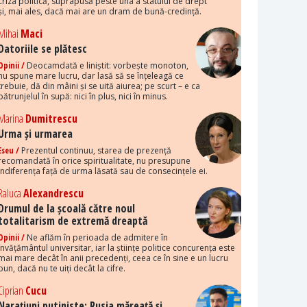
criza politică, suprapusă peste una a statului de drept
și, mai ales, dacă mai are un dram de bună-credință.
Mihai
Maci
Datoriile se plătesc
Opinii /
Deocamdată e liniștit: vorbește monoton,
nu spune mare lucru, dar lasă să se înțeleagă ce
trebuie, dă din mâini și se uită aiurea; pe scurt – e ca
pătrunjelul în supă: nici în plus, nici în minus.
Marina
Dumitrescu
Urma și urmarea
Eseu /
Prezentul continuu, starea de prezență
recomandată în orice spiritualitate, nu presupune
indiferența față de urma lăsată sau de consecințele ei.
Raluca
Alexandrescu
Drumul de la școală către noul
totalitarism de extremă dreaptă
Opinii /
Ne aflăm în perioada de admitere în
învățământul universitar, iar la științe politice concurența este
mai mare decât în anii precedenți, ceea ce în sine e un lucru
bun, dacă nu te uiți decât la cifre.
Ciprian
Cucu
Narațiuni putiniste: Rusia măreață și