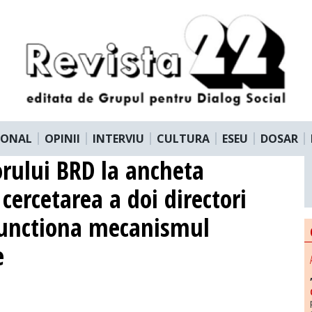
IONAL
OPINII
INTERVIU
CULTURA
ESEU
DOSAR
rului BRD la ancheta
cercetarea a doi directori
functiona mecanismul
e