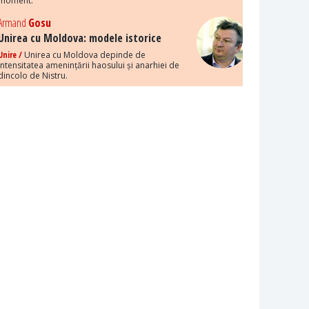
moment.
Armand
Gosu
Unirea cu Moldova: modele istorice
Unire /
Unirea cu Moldova depinde de
intensitatea amenințării haosului și anarhiei de
dincolo de Nistru.