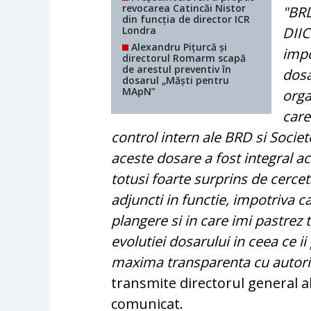
revocarea Catincăi Nistor
"BRD
din funcția de director ICR
Londra
DIIC
Alexandru Pițurcă și
impo
directorul Romarm scapă
de arestul preventiv în
dosa
dosarul „Măști pentru
MApN”
orga
care
control intern ale BRD si Societ
aceste dosare a fost integral a
totusi foarte surprins de cercet
adjuncti in functie, impotriva 
plangere si in care imi pastrez 
evolutiei dosarului in ceea ce i
maxima transparenta cu autorita
transmite directorul general 
comunicat.