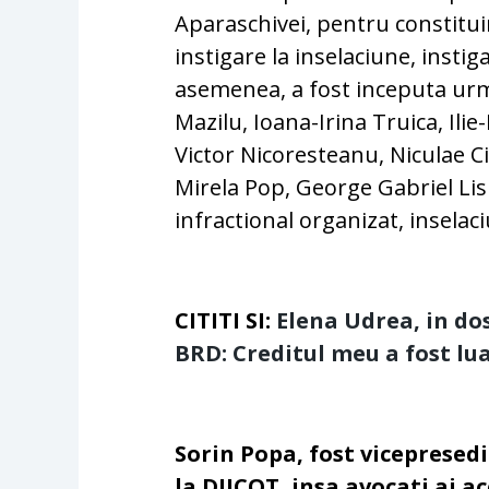
Aparaschivei, pentru constitui
instigare la inselaciune, instig
asemenea, a fost inceputa urma
Mazilu, Ioana-Irina Truica, Il
Victor Nicoresteanu, Niculae 
Mirela Pop, George Gabriel Lis
infractional organizat, inselac
CITITI SI:
Elena Udrea, in do
BRD: Creditul meu a fost lu
Sorin Popa, fost vicepresedin
la DIICOT, insa avocati ai a