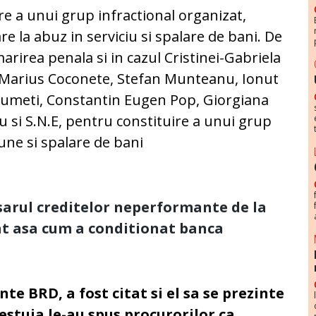
re a unui grup infractional organizat,
are la abuz in serviciu si spalare de bani. De
rirea penala si in cazul Cristinei-Gabriela
ie-Marius Coconete, Stefan Munteanu, Ionut
Ciumeti, Constantin Eugen Pop, Giorgiana
u si S.N.E, pentru constituire a unui grup
iune si spalare de bani
sarul creditelor neperformante de la
at asa cum a conditionat banca
te BRD, a fost citat si el sa se prezinte
cestuia le-au spus procurorilor ca