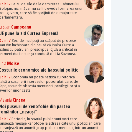
Opinii /
La 70 de zile de la demiterea Cabinetului
Bolojan, nici măcar nu se întrevede formarea unui
nou guvern, care să fie sprijinit de o majoritate
parlamentară.
Cristian
Campeanu
UE pune la zid Curtea Supremă
Opinii /
Zeci de inculpați au scăpat de procese
sau din închisoare din cauză că Înalta Curte a
extins cu patru ani prescripția. CJUE a criticat în
termeni duri instanța condusă de Lia Savonea.
Lidia
Moise
Costurile economice ale haosului politic
Opinii /
Economia nu poate rezista cu retorica
falsă a susținerii intereselor poporului, care, de
fapt, ascunde obsesia menținerii privilegiilor și a
averilor unor caste.
Melania
Cincea
Noi puseuri de xenofobie din partea
românilor „neaoși”
Opinii /
Periodic, în spațiul public sunt voci care
lansează mesaje xenofobe la adresa câte unui politician care
deranjează un anumit grup politico-mediatic, într-un anumit