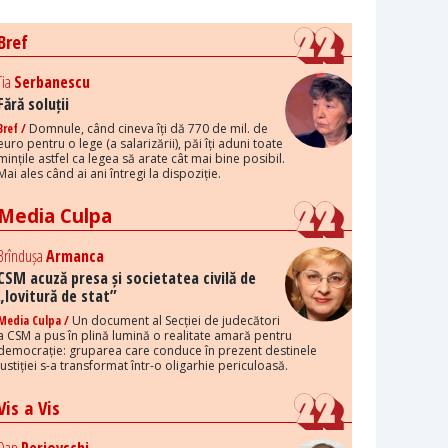
Bref
Tia
Serbanescu
Fără soluții
Bref /
Domnule, când cineva îți dă 770 de mil. de
euro pentru o lege (a salarizării), păi îți aduni toate
mințile astfel ca legea să arate cât mai bine posibil.
Mai ales când ai ani întregi la dispoziție.
Media Culpa
Brîndușa
Armanca
CSM acuză presa și societatea civilă de
„lovitură de stat”
Media Culpa /
Un document al Secției de judecători
a CSM a pus în plină lumină o realitate amară pentru
democrație: gruparea care conduce în prezent destinele
justiției s-a transformat într-o oligarhie periculoasă.
Vis a Vis