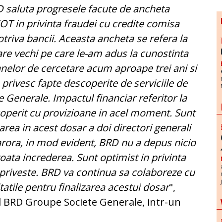
 saluta progresele facute de ancheta
OT in privinta fraudei cu credite comisa
triva bancii. Aceasta ancheta se refera la
re vechi pe care le-am adus la cunostinta
nelor de cercetare acum aproape trei ani si
 privesc fapte descoperite de serviciile de
e Generale. Impactul financiar referitor la
coperit cu provizioane in acel moment. Sunt
area in acest dosar a doi directori generali
carora, in mod evident, BRD nu a depus nicio
toata increderea. Sunt optimist in privinta
i priveste. BRD va continua sa colaboreze cu
tile pentru finalizarea acestui dosar
",
al BRD Groupe Societe Generale, intr-un