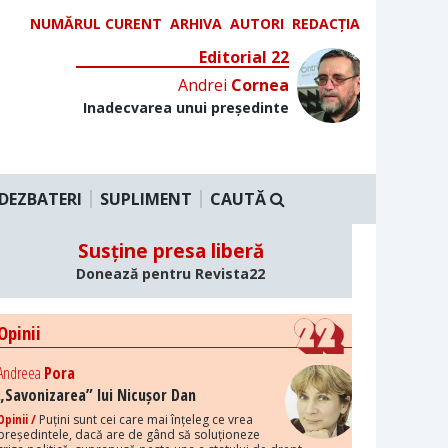
NUMĂRUL CURENT
ARHIVA
AUTORI
REDACȚIA
Editorial 22
Andrei
Cornea
Inadecvarea unui președinte
DEZBATERI
SUPLIMENT
CAUTĂ
Susține presa liberă
Donează pentru Revista22
Opinii
Andreea
Pora
„Savonizarea” lui Nicușor Dan
Opinii /
Puțini sunt cei care mai înțeleg ce vrea
președintele, dacă are de gând să soluționeze