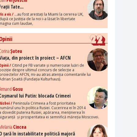
Dan
Perjovschi
Frații Tate...
Vis a vis /
...au fost arestați la Miami la cererea UK,
după ce Justiția de la noi i-a lăsat în libertate
magna cum laudae,
Opinii
Corina
Șuteu
Viața, din proiect în proiect – AFCN
Opinii /
Citind pe FB variate și numeroase luări de
poziție despre ultimul concurs de selecție a
proiectelor AFCN, mi-au atras atenția comentariile lui
Adrian Șoaită (Fundația Kulturhaus).
Armand
Gosu
Coșmarul lui Putin: blocada Crimeei
Război /
Peninsula Crimeea a fost prioritatea
numărul unu în politica Rusiei. Cucerirea ei în 2014
a dovedit puterea Rusiei, apărarea, menținerea în
siguranță și prosperitatea ei semnifică măreția Moscovei.
Melania
Cincea
O țară în instabilitate politică majoră