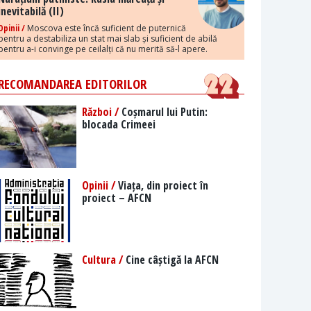
inevitabilă (II)
Opinii /
Moscova este încă suficient de puternică
pentru a destabiliza un stat mai slab și suficient de abilă
pentru a-i convinge pe ceilalți că nu merită să-l apere.
RECOMANDAREA EDITORILOR
Război /
Coșmarul lui Putin:
blocada Crimeei
Opinii /
Viața, din proiect în
proiect – AFCN
Cultura /
Cine câștigă la AFCN