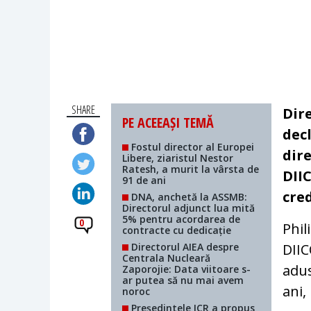
SHARE
Dir
PE ACEEAȘI TEMĂ
dec
Fostul director al Europei
dire
Libere, ziaristul Nestor
Ratesh, a murit la vârsta de
DII
91 de ani
cred
DNA, anchetă la ASSMB:
Directorul adjunct lua mită
5% pentru acordarea de
0
Phil
contracte cu dedicație
Directorul AIEA despre
DIIC
Centrala Nucleară
adus
Zaporojie: Data viitoare s-
ar putea să nu mai avem
ani,
noroc
Președintele ICR a propus