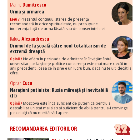
Marina
Dumitrescu
Urma și urmarea
Eseu /
Prezentul continuu, starea de prezență
recomandată în orice spiritualitate, nu presupune
indiferența față de urma lăsată sau de consecințele ei.
Raluca
Alexandrescu
Drumul de la școală către noul totalitarism de
extremă dreaptă
Opinii /
Ne aflăm în perioada de admitere în învățământul
universitar, iar la științe politice concurența este mai mare decât în
anii precedenți, ceea ce în sine e un lucru bun, dacă nu te uiți decât la
cifre.
Ciprian
Cucu
Narațiuni putiniste: Rusia măreață și inevitabilă
(II)
Opinii /
Moscova este încă suficient de puternică pentru a
destabiliza un stat mai slab și suficient de abilă pentru a-i convinge
pe ceilalți că nu merită să-l apere.
RECOMANDAREA EDITORILOR