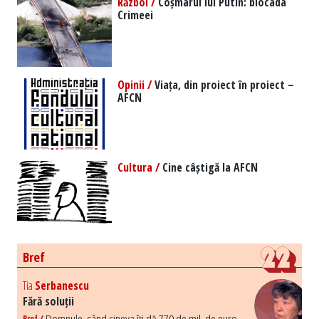
Război /
Coșmarul lui Putin: blocada
Crimeei
Opinii /
Viața, din proiect în proiect –
AFCN
Cultura /
Cine câștigă la AFCN
Bref
Tia
Serbanescu
Fără soluții
Bref /
Domnule, când cineva îți dă 770 de mil. de euro