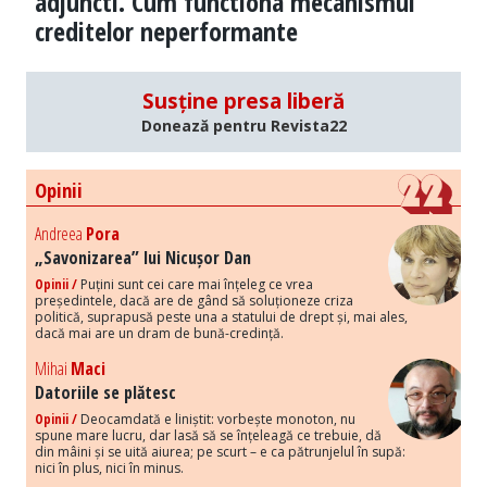
adjuncti. Cum functiona mecanismul
creditelor neperformante
Susține presa liberă
Donează pentru Revista22
Opinii
Andreea
Pora
„Savonizarea” lui Nicușor Dan
Opinii /
Puțini sunt cei care mai înțeleg ce vrea
președintele, dacă are de gând să soluționeze criza
politică, suprapusă peste una a statului de drept și, mai ales,
dacă mai are un dram de bună-credință.
Mihai
Maci
Datoriile se plătesc
Opinii /
Deocamdată e liniștit: vorbește monoton, nu
spune mare lucru, dar lasă să se înțeleagă ce trebuie, dă
din mâini și se uită aiurea; pe scurt – e ca pătrunjelul în supă:
nici în plus, nici în minus.