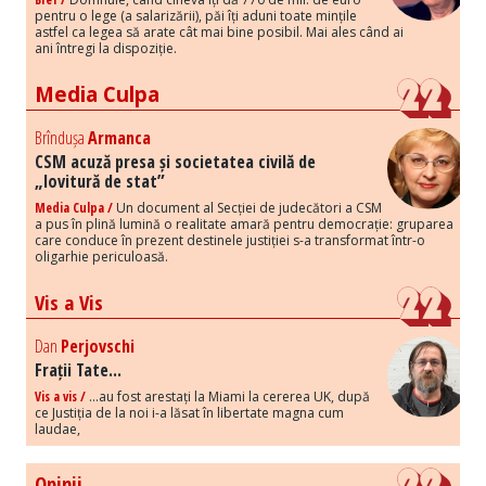
pentru o lege (a salarizării), păi îți aduni toate mințile
astfel ca legea să arate cât mai bine posibil. Mai ales când ai
ani întregi la dispoziție.
Media Culpa
Brîndușa
Armanca
CSM acuză presa și societatea civilă de
„lovitură de stat”
Media Culpa /
Un document al Secției de judecători a CSM
a pus în plină lumină o realitate amară pentru democrație: gruparea
care conduce în prezent destinele justiției s-a transformat într-o
oligarhie periculoasă.
Vis a Vis
Dan
Perjovschi
Frații Tate...
Vis a vis /
...au fost arestați la Miami la cererea UK, după
ce Justiția de la noi i-a lăsat în libertate magna cum
laudae,
Opinii