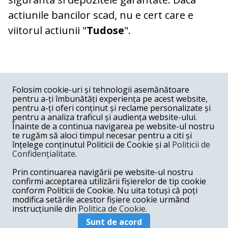
actiunile bancilor scad, nu e cert care e
viitorul actiunii "
Tudose
".
COMENTARII
0
Folosim cookie-uri și tehnologii asemănătoare
pentru a-ți îmbunătăți experiența pe acest website,
Nume
pentru a-ți oferi conținut și reclame personalizate și
pentru a analiza traficul și audiența website-ului.
Înainte de a continua navigarea pe website-ul nostru
Email
te rugăm să aloci timpul necesar pentru a citi și
înțelege conținutul Politicii de Cookie și al
Politicii de
Confidențialitate
.
Comentariu
Prin continuarea navigării pe website-ul nostru
confirmi acceptarea utilizării fișierelor de tip cookie
conform Politicii de Cookie. Nu uita totuși că poți
modifica setările acestor fișiere cookie urmând
instrucțiunile din
Politica de Cookie.
Postează comentariu
Sunt de acord