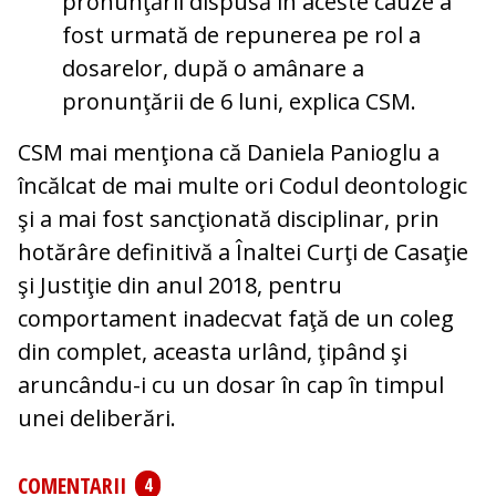
pronunţării dispusă în aceste cauze a
fost urmată de repunerea pe rol a
dosarelor, după o amânare a
pronunţării de 6 luni, explica CSM.
CSM mai menţiona că Daniela Panioglu a
încălcat de mai multe ori Codul deontologic
şi a mai fost sancţionată disciplinar, prin
hotărâre definitivă a Înaltei Curţi de Casaţie
şi Justiţie din anul 2018, pentru
comportament inadecvat faţă de un coleg
din complet, aceasta urlând, ţipând şi
aruncându-i cu un dosar în cap în timpul
unei deliberări.
COMENTARII
4