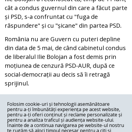
cât a condus guvernul din care a făcut parte
și PSD, s-a confruntat cu "fuga de
răspundere" și cu "șicane" din partea PSD.
România nu are Guvern cu puteri depline
din data de 5 mai, de când cabinetul condus
de liberalul Ilie Bolojan a fost demis prin
moțiunea de cenzură PSD-AUR, după ce
social-democrații au decis să îi retragă
sprijinul.
COMENTARII
0
Folosim cookie-uri și tehnologii asemănătoare
pentru a-ți îmbunătăți experiența pe acest website,
Nume
pentru a-ți oferi conținut și reclame personalizate și
pentru a analiza traficul și audiența website-ului.
Înainte de a continua navigarea pe website-ul nostru
Email
te rugăm să aloci timpul necesar pentru a citi și