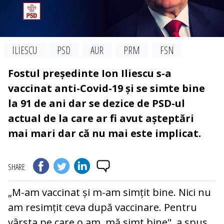
ILIESCU
PSD
AUR
PRM
FSN
Fostul președinte Ion Iliescu s-a
vaccinat anti-Covid-19 și se simte bine
la 91 de ani dar se dezice de PSD-ul
actual de la care ar fi avut așteptări
mai mari dar că nu mai este implicat.
SHARE
„M-am vaccinat și m-am simțit bine. Nici nu
am resimțit ceva după vaccinare. Pentru
vârsta pe care o am, mă simt bine", a spus