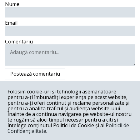
Nume
Email
Comentariu
Postează comentariu
Gheorghe Sava,Madrid -
03-03-2021
Folosim cookie-uri și tehnologii asemănătoare
pentru a-ți îmbunătăți experiența pe acest website,
Daca Romanica este in situatia pe care o traim astazi cu
totii,o mare contributie la aceasta situatie a avut’o calaul
pentru a-ți oferi conținut și reclame personalizate și
ivan ilici iliescovici(iliescu),acest evreu ruso-bulgaro-
pentru a analiza traficul și audiența website-ului.
caldarar.Singura lui tangenta cu Romania,este faptul ca
Înainte de a continua navigarea pe website-ul nostru
l’a fatat ma’sa ,pe malul Dunarii,la Oltenita,lasand aici
te rugăm să aloci timpul necesar pentru a citi și
unul dintre cele mai mari blesteme pentru tara si pentru
înțelege conținutul Politicii de Cookie și al
Politicii de
natie.In ‘89,acest megaticalos,in loc sa cheme Regele in
Confidențialitate
.
tara,ii chema pe confratii lui rusi,parca nu a fost destul
jugul rusesc de jumatate de veac.Se simte bine