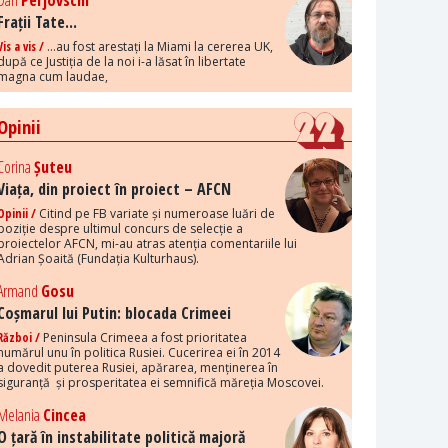
Dan
Perjovschi
Frații Tate...
Vis a vis /
...au fost arestați la Miami la cererea UK,
după ce Justiția de la noi i-a lăsat în libertate
magna cum laudae,
Opinii
Corina
Șuteu
Viața, din proiect în proiect – AFCN
Opinii /
Citind pe FB variate și numeroase luări de
poziție despre ultimul concurs de selecție a
proiectelor AFCN, mi-au atras atenția comentariile lui
Adrian Șoaită (Fundația Kulturhaus).
Armand
Gosu
Coșmarul lui Putin: blocada Crimeei
Război /
Peninsula Crimeea a fost prioritatea
numărul unu în politica Rusiei. Cucerirea ei în 2014
a dovedit puterea Rusiei, apărarea, menținerea în
siguranță și prosperitatea ei semnifică măreția Moscovei.
Melania
Cincea
O țară în instabilitate politică majoră