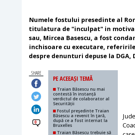
Numele fostului presedinte al Rom
titulatura de "inculpat" in motivar
sau, Mircea Basescu, a fost condam
inchisoare cu executare, referiril
despre denunturi depuse la DGA, D
SHARE
PE ACEEAȘI TEMĂ
Traian Băsescu nu mai
contestă în instanță
verdictul de colaborator al
Securității
Fostul preşedinte Traian
Jude
Băsescu a revenit în ţară,
după ce a fost internat la
0
Coad
Bruxelles
Traian Băsescu trebuie să
care