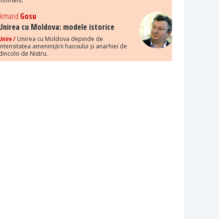
moment.
Armand
Gosu
Unirea cu Moldova: modele istorice
Unire /
Unirea cu Moldova depinde de
intensitatea amenințării haosului și anarhiei de
dincolo de Nistru.