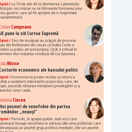
Opinii /
La 70 de zile de la demiterea Cabinetului
Bolojan, nici măcar nu se întrevede formarea unui
nou guvern, care să fie sprijinit de o majoritate
parlamentară.
Cristian
Campeanu
UE pune la zid Curtea Supremă
Opinii /
Zeci de inculpați au scăpat de procese
sau din închisoare din cauză că Înalta Curte a
extins cu patru ani prescripția. CJUE a criticat în
termeni duri instanța condusă de Lia Savonea.
Lidia
Moise
Costurile economice ale haosului politic
Opinii /
Economia nu poate rezista cu retorica
falsă a susținerii intereselor poporului, care, de
fapt, ascunde obsesia menținerii privilegiilor și a
averilor unor caste.
Melania
Cincea
Noi puseuri de xenofobie din partea
românilor „neaoși”
Opinii /
Periodic, în spațiul public sunt voci care
lansează mesaje xenofobe la adresa câte unui politician care
deranjează un anumit grup politico-mediatic, într-un anumit