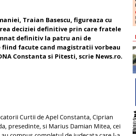
aniei, Traian Basescu, figureaza cu
ea deciziei definitive prin care fratele
nat definitiv la patru ani de
e fiind facute cand magistratii vorbeau
NA Constanta si Pitesti, scrie News.ro.
catorii Curtii de Apel Constanta, Ciprian
a, presedinte, si Marius Damian Mitea, cei
 au compus completul de judecata care l-a