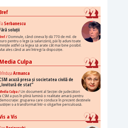
Bref
Tia
Serbanescu
Fără soluții
Bref /
Domnule, când cineva îți dă 770 de mil. de
euro pentru o lege (a salarizării), păi îți aduni toate
mințile astfel ca legea să arate cât mai bine posibil.
Mai ales când ai ani întregi la dispoziție.
Media Culpa
Brîndușa
Armanca
CSM acuză presa și societatea civilă de
„lovitură de stat”
Media Culpa /
Un document al Secției de judecători
a CSM a pus în plină lumină o realitate amară pentru
democrație: gruparea care conduce în prezent destinele
justiției s-a transformat într-o oligarhie periculoasă.
Vis a Vis