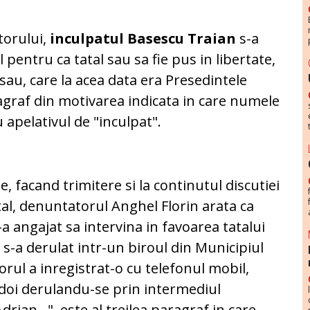
atorului,
inculpatul Basescu Traian
s-a
l pentru ca tatal sau sa fie pus in libertate,
sau, care la acea data era Presedintele
ragraf din motivarea indicata in care numele
 apelativul de "inculpat".
le, facand trimitere si la continutul discutiei
al, denuntatorul Anghel Florin arata ca
a angajat sa intervina in favoarea tatalui
ce s-a derulat intr-un biroul din Municipiul
rul a inregistrat-o cu telefonul mobil,
i doi derulandu-se prin intermediul
rian...", este al treilea paragraf in care