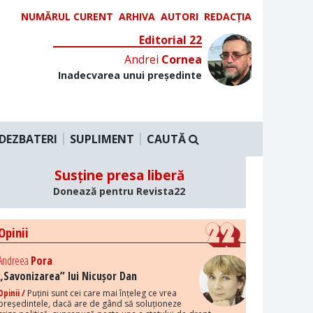
NUMĂRUL CURENT
ARHIVA
AUTORI
REDACȚIA
Editorial 22
Andrei
Cornea
Inadecvarea unui președinte
DEZBATERI
SUPLIMENT
CAUTĂ
Susține presa liberă
Donează pentru Revista22
Opinii
Andreea
Pora
„Savonizarea” lui Nicușor Dan
Opinii /
Puțini sunt cei care mai înțeleg ce vrea
președintele, dacă are de gând să soluționeze