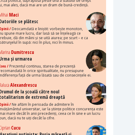
criza politică, suprapusă peste una a statului de drept
și, mai ales, dacă mai are un dram de bună-credință.
Mihai
Maci
Datoriile se plătesc
Opinii /
Deocamdată e liniștit: vorbește monoton,
nu spune mare lucru, dar lasă să se înțeleagă ce
trebuie, dă din mâini și se uită aiurea; pe scurt – e ca
pătrunjelul în supă: nici în plus, nici în minus.
Marina
Dumitrescu
Urma și urmarea
Eseu /
Prezentul continuu, starea de prezență
recomandată în orice spiritualitate, nu presupune
indiferența față de urma lăsată sau de consecințele ei.
Raluca
Alexandrescu
Drumul de la școală către noul
totalitarism de extremă dreaptă
Opinii /
Ne aflăm în perioada de admitere în
învățământul universitar, iar la științe politice concurența este
mai mare decât în anii precedenți, ceea ce în sine e un lucru
bun, dacă nu te uiți decât la cifre.
Ciprian
Cucu
Narațiuni putiniste: Rusia măreață și