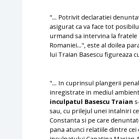
"... Potrivit declaratiei denunt
asigurat ca va face tot posibilu
urmand sa intervina la fratele 
Romaniei...", este al doilea pa
lui Traian Basescu figureaza cu
"... In cuprinsul plangerii pena
inregistrate in mediul ambient
inculpatul Basescu Traian
s-
sau, cu prilejul unei intalniri 
Constanta si pe care denuntato
pana atunci relatiile dintre ce
inculpatului Capatina Marian Ad