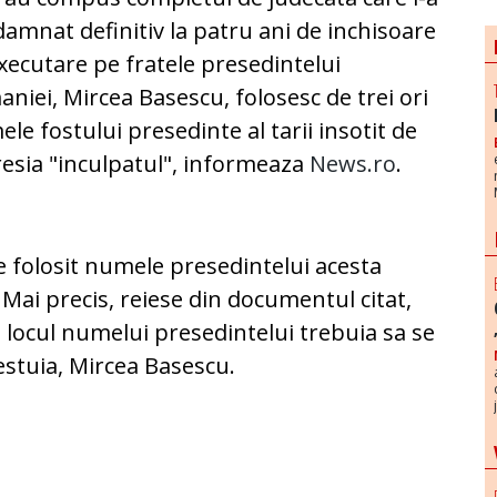
amnat definitiv la patru ani de inchisoare
xecutare pe fratele presedintelui
niei, Mircea Basescu, folosesc de trei ori
le fostului presedinte al tarii insotit de
esia "inculpatul", informeaza
News.ro
.
te folosit numele presedintelui acesta
 Mai precis, reiese din documentul citat,
n locul numelui presedintelui trebuia sa se
estuia, Mircea Basescu.