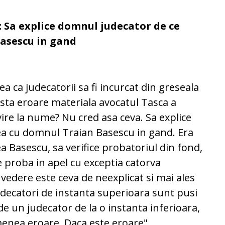
: Sa explice domnul judecator de ce
asescu in gand
ea ca judecatorii sa fi incurcat din greseala
sta eroare materiala avocatul Tasca a
vire la nume? Nu cred asa ceva. Sa explice
a cu domnul Traian Basescu in gand. Era
a Basescu, sa verifice probatoriul din fond,
cce proba in apel cu exceptia catorva
vedere este ceva de neexplicat si mai ales
udecatori de instanta superioara sunt pusi
 de un judecator de la o instanta inferioara,
enea eroare. Daca este eroare".