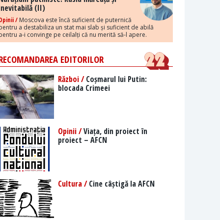
inevitabilă (II)
Opinii /
Moscova este încă suficient de puternică
pentru a destabiliza un stat mai slab și suficient de abilă
pentru a-i convinge pe ceilalți că nu merită să-l apere.
RECOMANDAREA EDITORILOR
Război /
Coșmarul lui Putin:
blocada Crimeei
Opinii /
Viața, din proiect în
proiect – AFCN
Cultura /
Cine câștigă la AFCN