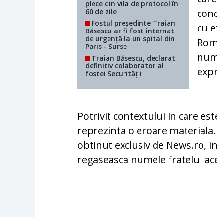
plece din vila de protocol în
60 de zile
cond
Fostul președinte Traian
cu e
Băsescu ar fi fost internat
de urgență la un spital din
Roma
Paris - Surse
nume
Traian Băsescu, declarat
definitiv colaborator al
expr
fostei Securității
Potrivit contextului in care es
reprezinta o eroare materiala.
obtinut exclusiv de News.ro, i
regaseasca numele fratelui ac