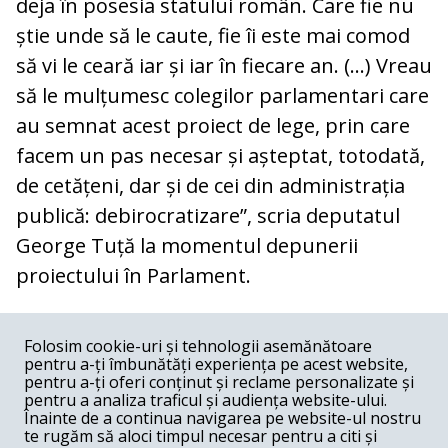
deja în posesia statului român. Care fie nu
știe unde să le caute, fie îi este mai comod
să vi le ceară iar și iar în fiecare an. (...) Vreau
să le mulțumesc colegilor parlamentari care
au semnat acest proiect de lege, prin care
facem un pas necesar și așteptat, totodată,
de cetățeni, dar și de cei din administrația
publică: debirocratizare”, scria deputatul
George Tuță la momentul depunerii
proiectului în Parlament.
COMENTARII
0
Folosim cookie-uri și tehnologii asemănătoare
pentru a-ți îmbunătăți experiența pe acest website,
Nume
pentru a-ți oferi conținut și reclame personalizate și
pentru a analiza traficul și audiența website-ului.
Înainte de a continua navigarea pe website-ul nostru
Email
te rugăm să aloci timpul necesar pentru a citi și