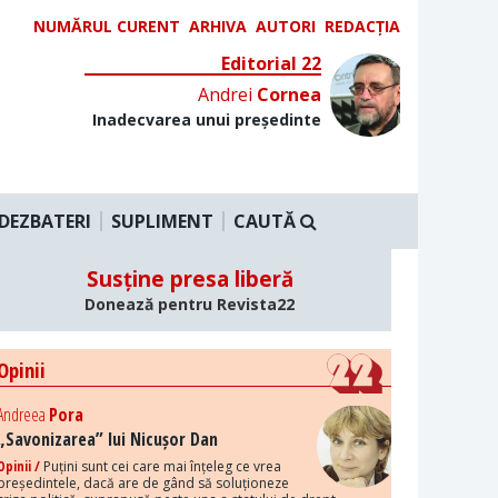
NUMĂRUL CURENT
ARHIVA
AUTORI
REDACȚIA
Editorial 22
Andrei
Cornea
Inadecvarea unui președinte
DEZBATERI
SUPLIMENT
CAUTĂ
Susține presa liberă
Donează pentru Revista22
Opinii
Andreea
Pora
„Savonizarea” lui Nicușor Dan
Opinii /
Puțini sunt cei care mai înțeleg ce vrea
președintele, dacă are de gând să soluționeze