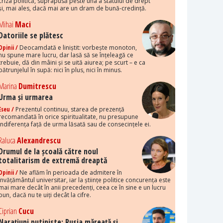
criza politică, suprapusă peste una a statului de drept
și, mai ales, dacă mai are un dram de bună-credință.
Mihai
Maci
Datoriile se plătesc
Opinii /
Deocamdată e liniștit: vorbește monoton,
nu spune mare lucru, dar lasă să se înțeleagă ce
trebuie, dă din mâini și se uită aiurea; pe scurt – e ca
pătrunjelul în supă: nici în plus, nici în minus.
Marina
Dumitrescu
Urma și urmarea
Eseu /
Prezentul continuu, starea de prezență
recomandată în orice spiritualitate, nu presupune
indiferența față de urma lăsată sau de consecințele ei.
Raluca
Alexandrescu
Drumul de la școală către noul
totalitarism de extremă dreaptă
Opinii /
Ne aflăm în perioada de admitere în
învățământul universitar, iar la științe politice concurența este
mai mare decât în anii precedenți, ceea ce în sine e un lucru
bun, dacă nu te uiți decât la cifre.
Ciprian
Cucu
Narațiuni putiniste: Rusia măreață și