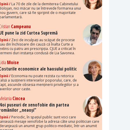
Opinii /
La 70 de zile de la demiterea Cabinetului
Bolojan, nici măcar nu se întrevede formarea unui
nou guvern, care să fie sprijinit de o majoritate
parlamentară.
Cristian
Campeanu
UE pune la zid Curtea Supremă
Opinii /
Zeci de inculpați au scăpat de procese
sau din închisoare din cauză că Înalta Curte a
extins cu patru ani prescripția. CJUE a criticat în
termeni duri instanța condusă de Lia Savonea.
Lidia
Moise
Costurile economice ale haosului politic
Opinii /
Economia nu poate rezista cu retorica
falsă a susținerii intereselor poporului, care, de
fapt, ascunde obsesia menținerii privilegiilor și a
averilor unor caste.
Melania
Cincea
Noi puseuri de xenofobie din partea
românilor „neaoși”
Opinii /
Periodic, în spațiul public sunt voci care
lansează mesaje xenofobe la adresa câte unui politician care
deranjează un anumit grup politico-mediatic, într-un anumit