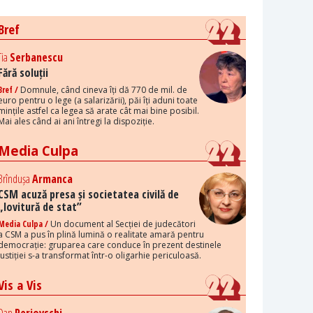
Bref
Tia
Serbanescu
Fără soluții
Bref /
Domnule, când cineva îți dă 770 de mil. de
euro pentru o lege (a salarizării), păi îți aduni toate
mințile astfel ca legea să arate cât mai bine posibil.
Mai ales când ai ani întregi la dispoziție.
Media Culpa
Brîndușa
Armanca
CSM acuză presa și societatea civilă de
„lovitură de stat”
Media Culpa /
Un document al Secției de judecători
a CSM a pus în plină lumină o realitate amară pentru
democrație: gruparea care conduce în prezent destinele
justiției s-a transformat într-o oligarhie periculoasă.
Vis a Vis