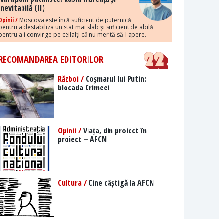
inevitabilă (II)
Opinii /
Moscova este încă suficient de puternică
pentru a destabiliza un stat mai slab și suficient de abilă
pentru a-i convinge pe ceilalți că nu merită să-l apere.
RECOMANDAREA EDITORILOR
Război /
Coșmarul lui Putin:
blocada Crimeei
Opinii /
Viața, din proiect în
proiect – AFCN
Cultura /
Cine câștigă la AFCN