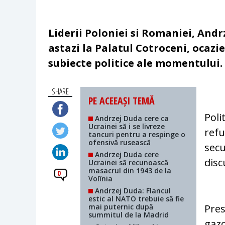
Liderii Poloniei si Romaniei, Andr
astazi la Palatul Cotroceni, ocazie
subiecte politice ale momentului.
SHARE
PE ACEEAȘI TEMĂ
Poli
Andrzej Duda cere ca
Ucrainei să i se livreze
refu
tancuri pentru a respinge o
ofensivă rusească
secu
Andrzej Duda cere
disc
Ucrainei să recunoască
masacrul din 1943 de la
0
Volînia
Andrzej Duda: Flancul
estic al NATO trebuie să fie
mai puternic după
Pres
summitul de la Madrid
gaz