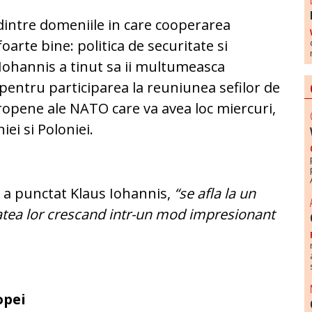
 dintre domeniile in care cooperarea
rte bine: politica de securitate si
Iohannis a tinut sa ii multumeasca
pentru participarea la reuniunea sefilor de
europene ale NATO care va avea loc miercuri,
iei si Poloniei.
e, a punctat Klaus Iohannis,
“se afla la un
itatea lor crescand intr-un mod impresionant
opei