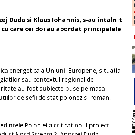
zej Duda si Klaus Iohannis, s-au intalnit
 cu care cei doi au abordat principalele
tica energetica a Uniunii Europene, situatia
giatilor sau contextul regional de
ritate au fost subiecte puse pe masa
utiilor de sefii de stat polonez si roman.
edintele Poloniei a criticat noul proiect
oduct Nord Stream 2, Andrzej Duda