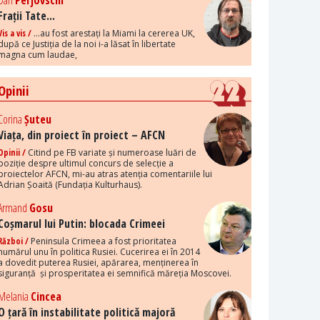
Dan
Perjovschi
Frații Tate...
Vis a vis /
...au fost arestați la Miami la cererea UK,
după ce Justiția de la noi i-a lăsat în libertate
magna cum laudae,
Opinii
Corina
Șuteu
Viața, din proiect în proiect – AFCN
Opinii /
Citind pe FB variate și numeroase luări de
poziție despre ultimul concurs de selecție a
proiectelor AFCN, mi-au atras atenția comentariile lui
Adrian Șoaită (Fundația Kulturhaus).
Armand
Gosu
Coșmarul lui Putin: blocada Crimeei
Război /
Peninsula Crimeea a fost prioritatea
numărul unu în politica Rusiei. Cucerirea ei în 2014
a dovedit puterea Rusiei, apărarea, menținerea în
siguranță și prosperitatea ei semnifică măreția Moscovei.
Melania
Cincea
O țară în instabilitate politică majoră