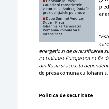
Octavian Milewski:
Cauzele și consecințele
pled
victoriei lui Andrzej Duda în
prezidențialele poloneze
ener
Dupa Summit/Andrzej
Duda - Klaus
Iohannis:Parteneriatul
Romania-Polonia va fi
intensificat
“
Est
care
energetic si de diversificarea 
ca Uniunea Europeana sa fie d
din Rusia si aceasta dependent
de presa comuna cu Iohannis.
Politica de securitate