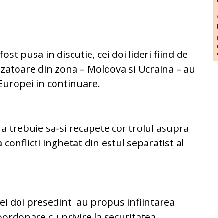
fost pusa in discutie, cei doi lideri fiind de
rzatoare din zona – Moldova si Ucraina – au
 Europei in continuare.
na trebuie sa-si recapete controlul asupra
a conflicti inghetat din estul separatist al
 cei doi presedinti au propus infiintarea
oordonare cu privire la securitatea