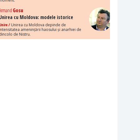
moment.
Armand
Gosu
Unirea cu Moldova: modele istorice
Unire /
Unirea cu Moldova depinde de
intensitatea amenințării haosului și anarhiei de
dincolo de Nistru.