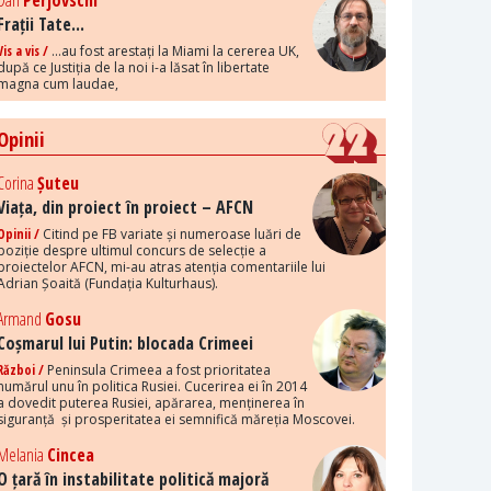
Dan
Perjovschi
Frații Tate...
Vis a vis /
...au fost arestați la Miami la cererea UK,
după ce Justiția de la noi i-a lăsat în libertate
magna cum laudae,
Opinii
Corina
Șuteu
Viața, din proiect în proiect – AFCN
Opinii /
Citind pe FB variate și numeroase luări de
poziție despre ultimul concurs de selecție a
proiectelor AFCN, mi-au atras atenția comentariile lui
Adrian Șoaită (Fundația Kulturhaus).
Armand
Gosu
Coșmarul lui Putin: blocada Crimeei
Război /
Peninsula Crimeea a fost prioritatea
numărul unu în politica Rusiei. Cucerirea ei în 2014
a dovedit puterea Rusiei, apărarea, menținerea în
siguranță și prosperitatea ei semnifică măreția Moscovei.
Melania
Cincea
O țară în instabilitate politică majoră