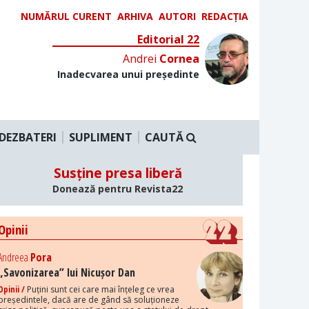
NUMĂRUL CURENT
ARHIVA
AUTORI
REDACȚIA
Editorial 22
Andrei
Cornea
Inadecvarea unui președinte
DEZBATERI
SUPLIMENT
CAUTĂ
Susține presa liberă
Donează pentru Revista22
Opinii
Andreea
Pora
„Savonizarea” lui Nicușor Dan
Opinii /
Puțini sunt cei care mai înțeleg ce vrea
președintele, dacă are de gând să soluționeze