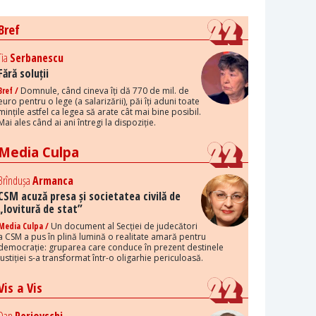
Bref
Tia
Serbanescu
Fără soluții
Bref /
Domnule, când cineva îți dă 770 de mil. de
euro pentru o lege (a salarizării), păi îți aduni toate
mințile astfel ca legea să arate cât mai bine posibil.
Mai ales când ai ani întregi la dispoziție.
Media Culpa
Brîndușa
Armanca
CSM acuză presa și societatea civilă de
„lovitură de stat”
Media Culpa /
Un document al Secției de judecători
a CSM a pus în plină lumină o realitate amară pentru
democrație: gruparea care conduce în prezent destinele
justiției s-a transformat într-o oligarhie periculoasă.
Vis a Vis