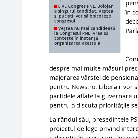
pens
LIVE Congres PNL. Bolojan
e singurul candidat. Veștea
în c
și puciștii vor să boicoteze
deci
congresul
Veștea nu mai candidează
Par
la Congresul PNL. Vrea să
conteste în instanță
organizarea acestuia
Cond
despre mai multe măsuri precu
majorarea vârstei de pensionare
pentru
News.ro
. Liberalii vor
partidele aflate la guvernare 
pentru a discuta priorităţile se
La rândul său, preşedintele PS
proiectul de lege privind inter
o discuţie în acest sens în coal