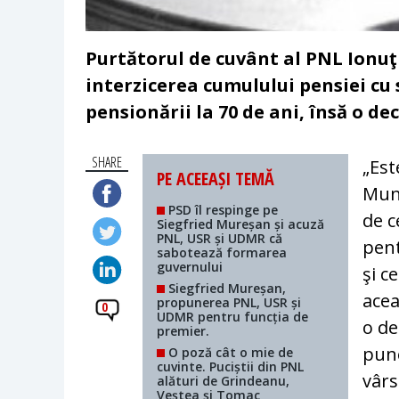
Purtătorul de cuvânt al PNL Ionuţ 
interzicerea cumulului pensiei cu s
pensionării la 70 de ani, însă o deci
SHARE
„Est
PE ACEEAȘI TEMĂ
Munc
PSD îl respinge pe
de c
Siegfried Mureșan și acuză
PNL, USR și UDMR că
pent
sabotează formarea
guvernului
şi c
Siegfried Mureșan,
acea
propunerea PNL, USR și
0
UDMR pentru funcția de
o de
premier.
pune
O poză cât o mie de
cuvinte. Puciștii din PNL
vârs
alături de Grindeanu,
Veștea și Tomac