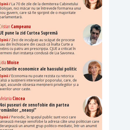
Opinii /
La 70 de zile de la demiterea Cabinetului
Bolojan, nici măcar nu se întrevede formarea unui
nou guvern, care să fie sprijinit de o majoritate
parlamentară.
Cristian
Campeanu
UE pune la zid Curtea Supremă
Opinii /
Zeci de inculpați au scăpat de procese
sau din închisoare din cauză că Înalta Curte a
extins cu patru ani prescripția. CJUE a criticat în
termeni duri instanța condusă de Lia Savonea.
Lidia
Moise
Costurile economice ale haosului politic
Opinii /
Economia nu poate rezista cu retorica
falsă a susținerii intereselor poporului, care, de
fapt, ascunde obsesia menținerii privilegiilor și a
averilor unor caste.
Melania
Cincea
Noi puseuri de xenofobie din partea
românilor „neaoși”
Opinii /
Periodic, în spațiul public sunt voci care
lansează mesaje xenofobe la adresa câte unui politician care
deranjează un anumit grup politico-mediatic, într-un anumit