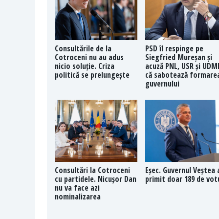
Consultările de la
PSD îl respinge pe
Cotroceni nu au adus
Siegfried Mureșan și
nicio soluție. Criza
acuză PNL, USR și UDM
politică se prelungește
că sabotează formare
guvernului
Consultări la Cotroceni
Eșec. Guvernul Veștea 
cu partidele. Nicușor Dan
primit doar 189 de vot
nu va face azi
nominalizarea