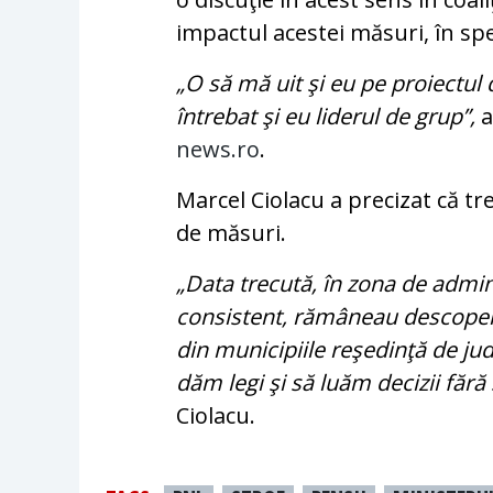
impactul acestei măsuri, în spec
„O să mă uit şi eu pe proiectul 
întrebat şi eu liderul de grup”,
a
news.ro
.
Marcel Ciolacu a precizat că tr
de măsuri.
„Data trecută, în zona de admini
consistent, rămâneau descoperit
din municipiile reşedinţă de ju
dăm legi şi să luăm decizii făr
Ciolacu.