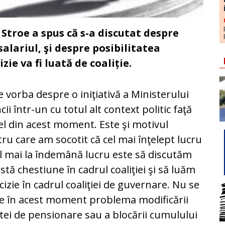
Stroe a spus că s-a discutat despre
alariul, şi despre posibilitatea
zie va fi luată de coaliție.
e vorba despre o iniţiativă a Ministerului
ii într-un cu totul alt context politic faţă
el din acest moment. Este şi motivul
ru care am socotit că cel mai înţelept lucru
el mai la îndemână lucru este să discutăm
stă chestiune în cadrul coaliţiei şi să luăm
cizie în cadrul coaliţiei de guvernare. Nu se
 în acest moment problema modificării
tei de pensionare sau a blocării cumulului