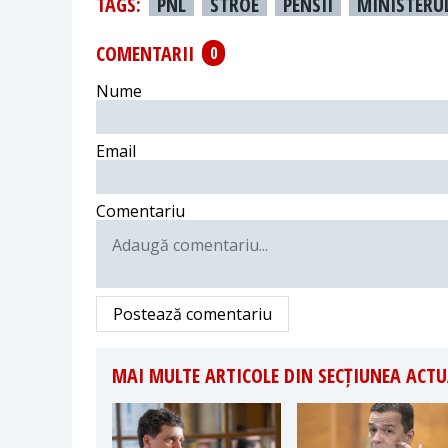
TAGS:
PNL
STROE
PENSII
MINISTERU
COMENTARII
0
Nume
Email
Comentariu
Postează comentariu
MAI MULTE ARTICOLE DIN SECȚIUNEA ACTU