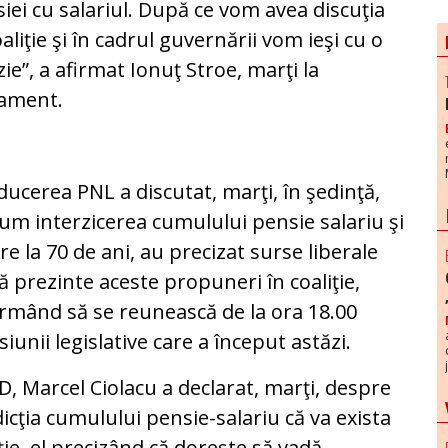
iei cu salariul. După ce vom avea discuţia
oaliţie şi în cadrul guvernării vom ieşi cu o
zie”, a afirmat Ionuţ Stroe, marţi la
lament.
ucerea PNL a discutat, marţi, în şedinţă,
m interzicerea cumulului pensie salariu şi
 la 70 de ani, au precizat surse liberale
 să prezinte aceste propuneri în coaliţie,
urmând să se reunească de la ora 18.00
siunii legislative care a început astăzi.
D, Marcel Ciolacu a declarat, marţi, despre
dicţia cumulului pensie-salariu că va exista
iţie, el precizând că doreşte să vadă