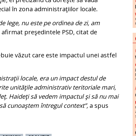
ial în zona administraţiilor locale.
de lege, nu este pe ordinea de zi, am
 afirmat preşedintele PSD, citat de
ebuie văzut care este impactul unei astfel
straţii locale, era un impact destul de
e unităţile administrativ teritoriale mari,
deţ. Haideţi să vedem impactul şi să nu mai
ă să cunoaştem întregul context”,
a spus