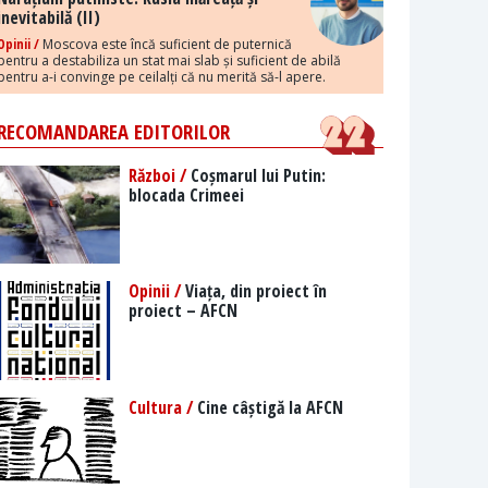
inevitabilă (II)
Opinii /
Moscova este încă suficient de puternică
pentru a destabiliza un stat mai slab și suficient de abilă
pentru a-i convinge pe ceilalți că nu merită să-l apere.
RECOMANDAREA EDITORILOR
Război /
Coșmarul lui Putin:
blocada Crimeei
Opinii /
Viața, din proiect în
proiect – AFCN
Cultura /
Cine câștigă la AFCN