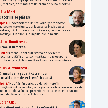
criza politică, suprapusă peste una a statului de drept
și, mai ales, dacă mai are un dram de bună-credință.
Mihai
Maci
Datoriile se plătesc
Opinii /
Deocamdată e liniștit: vorbește monoton,
nu spune mare lucru, dar lasă să se înțeleagă ce
trebuie, dă din mâini și se uită aiurea; pe scurt – e ca
pătrunjelul în supă: nici în plus, nici în minus.
Marina
Dumitrescu
Urma și urmarea
Eseu /
Prezentul continuu, starea de prezență
recomandată în orice spiritualitate, nu presupune
indiferența față de urma lăsată sau de consecințele ei.
Raluca
Alexandrescu
Drumul de la școală către noul
totalitarism de extremă dreaptă
Opinii /
Ne aflăm în perioada de admitere în
învățământul universitar, iar la științe politice concurența este
mai mare decât în anii precedenți, ceea ce în sine e un lucru
bun, dacă nu te uiți decât la cifre.
Ciprian
Cucu
Narațiuni putiniste: Rusia măreață și