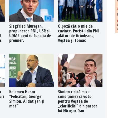
Siegfried Mureșan,
O poză cât o mie de
propunerea PNL, USR și
cuvinte. Puciștii din PNL
R
UDMR pentru funcția de
alături de Grindeanu,
a
premier.
Veștea și Tomac
a
Kelemen Hunor:
Simion ridică miza:
uri
"Felicitări, George
condiționează votul
Simion. Ai dat șah și
pentru Veștea de
mat"
„clarificări” din partea
lui Nicușor Dan