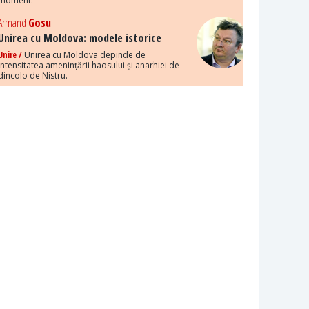
moment.
Armand
Gosu
Unirea cu Moldova: modele istorice
Unire /
Unirea cu Moldova depinde de
intensitatea amenințării haosului și anarhiei de
dincolo de Nistru.