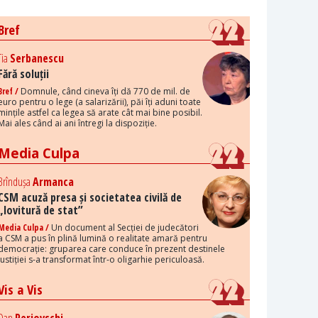
Bref
Tia
Serbanescu
Fără soluții
Bref /
Domnule, când cineva îți dă 770 de mil. de
euro pentru o lege (a salarizării), păi îți aduni toate
mințile astfel ca legea să arate cât mai bine posibil.
Mai ales când ai ani întregi la dispoziție.
Media Culpa
Brîndușa
Armanca
CSM acuză presa și societatea civilă de
„lovitură de stat”
Media Culpa /
Un document al Secției de judecători
a CSM a pus în plină lumină o realitate amară pentru
democrație: gruparea care conduce în prezent destinele
justiției s-a transformat într-o oligarhie periculoasă.
Vis a Vis