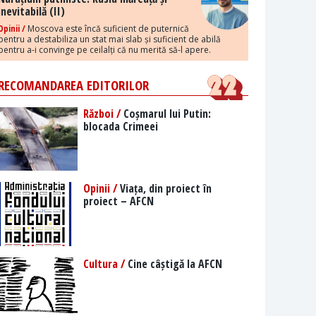
inevitabilă (II)
Opinii /
Moscova este încă suficient de puternică
pentru a destabiliza un stat mai slab și suficient de abilă
pentru a-i convinge pe ceilalți că nu merită să-l apere.
RECOMANDAREA EDITORILOR
Război /
Coșmarul lui Putin:
blocada Crimeei
Opinii /
Viața, din proiect în
proiect – AFCN
Cultura /
Cine câștigă la AFCN