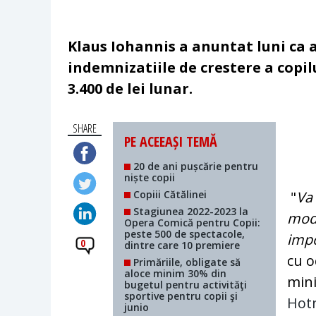
Klaus Iohannis a anuntat luni ca 
indemnizatiile de crestere a copi
3.400 de lei lunar.
SHARE
PE ACEEAȘI TEMĂ
20 de ani pușcărie pentru
niște copii
Copiii Cătălinei
"
Va 
Stagiunea 2022-2023 la
mod 
Opera Comică pentru Copii:
peste 500 de spectacole,
imp
0
dintre care 10 premiere
cu o
Primăriile, obligate să
aloce minim 30% din
mini
bugetul pentru activităţi
sportive pentru copii şi
Hot
junio