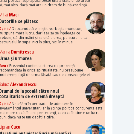
criza politică, suprapusă peste una a statului de drept
și, mai ales, dacă mai are un dram de bună-credință.
Mihai
Maci
Datoriile se plătesc
Opinii /
Deocamdată e liniștit: vorbește monoton,
nu spune mare lucru, dar lasă să se înțeleagă ce
trebuie, dă din mâini și se uită aiurea; pe scurt – e ca
pătrunjelul în supă: nici în plus, nici în minus.
Marina
Dumitrescu
Urma și urmarea
Eseu /
Prezentul continuu, starea de prezență
recomandată în orice spiritualitate, nu presupune
indiferența față de urma lăsată sau de consecințele ei.
Raluca
Alexandrescu
Drumul de la școală către noul
totalitarism de extremă dreaptă
Opinii /
Ne aflăm în perioada de admitere în
învățământul universitar, iar la științe politice concurența este
mai mare decât în anii precedenți, ceea ce în sine e un lucru
bun, dacă nu te uiți decât la cifre.
Ciprian
Cucu
Narațiuni putiniste: Rusia măreață și