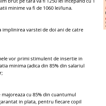
im brut pe tara va fi 1250 lei incepand cu 1
tii minime va fi de 1060 lei/luna.
implinirea varstei de doi ani de catre
ele vor primi stimulent de insertie in
ia minima (adica din 85% din salariul
r;
se majoreaza cu 85% din cuantumul
arantat in plata, pentru fiecare copil