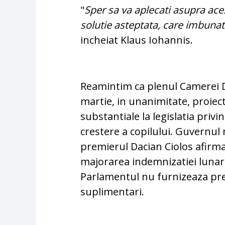
"
Sper sa va aplecati asupra aces
solutie asteptata, care imbunat
incheiat Klaus Iohannis.
Reamintim ca plenul Camerei De
martie, in unanimitate, proiec
substantiale la legislatia priv
crestere a copilului. Guvernul 
premierul Dacian Ciolos afirma
majorarea indemnizatiei lunare
Parlamentul nu furnizeaza preci
suplimentari.