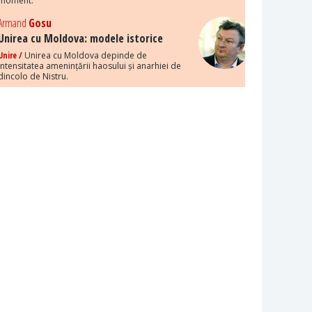
moment.
Armand
Gosu
Unirea cu Moldova: modele istorice
Unire /
Unirea cu Moldova depinde de
intensitatea amenințării haosului și anarhiei de
dincolo de Nistru.