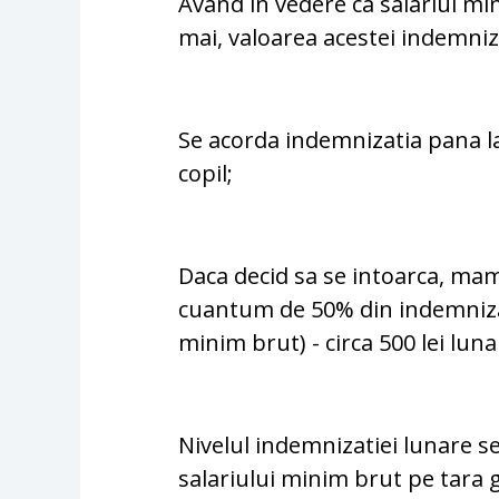
Avand in vedere ca salariul min
mai, valoarea acestei indemniza
Se acorda indemnizatia pana la 
copil;
Daca decid sa se intoarca, mam
cuantum de 50% din indemnizat
minim brut) - circa 500 lei luna
Nivelul indemnizatiei lunare 
salariului minim brut pe tara g