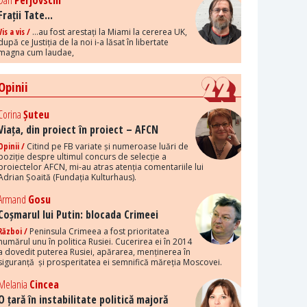
Dan
Perjovschi
Frații Tate...
Vis a vis /
...au fost arestați la Miami la cererea UK,
după ce Justiția de la noi i-a lăsat în libertate
magna cum laudae,
Opinii
Corina
Șuteu
Viața, din proiect în proiect – AFCN
Opinii /
Citind pe FB variate și numeroase luări de
poziție despre ultimul concurs de selecție a
proiectelor AFCN, mi-au atras atenția comentariile lui
Adrian Șoaită (Fundația Kulturhaus).
Armand
Gosu
Coșmarul lui Putin: blocada Crimeei
Război /
Peninsula Crimeea a fost prioritatea
numărul unu în politica Rusiei. Cucerirea ei în 2014
a dovedit puterea Rusiei, apărarea, menținerea în
siguranță și prosperitatea ei semnifică măreția Moscovei.
Melania
Cincea
O țară în instabilitate politică majoră