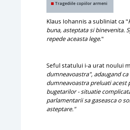
Tragediile copiilor armeni
Klaus Iohannis a subliniat ca "
buna, asteptata si binevenita. S
repede aceasta lege
."
Seful statului i-a urat noului m
dumneavoastra", adaugand ca "e
dumneavoastra preluati acest po
bugetarilor - situatie complicat
parlamentarii sa gaseasca o sol
asteptare."