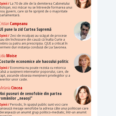
Opinii /
La 70 de zile de la demiterea Cabinetului
Bolojan, nici măcar nu se întrevede formarea unui
nou guvern, care să fie sprijinit de o majoritate
parlamentară.
Cristian
Campeanu
UE pune la zid Curtea Supremă
Opinii /
Zeci de inculpați au scăpat de procese
sau din închisoare din cauză că Înalta Curte a
extins cu patru ani prescripția. CJUE a criticat în
termeni duri instanța condusă de Lia Savonea.
Lidia
Moise
Costurile economice ale haosului politic
Opinii /
Economia nu poate rezista cu retorica
falsă a susținerii intereselor poporului, care, de
fapt, ascunde obsesia menținerii privilegiilor și a
averilor unor caste.
Melania
Cincea
Noi puseuri de xenofobie din partea
românilor „neaoși”
Opinii /
Periodic, în spațiul public sunt voci care
lansează mesaje xenofobe la adresa câte unui politician care
deranjează un anumit grup politico-mediatic, într-un anumit