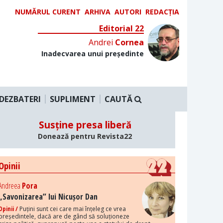
NUMĂRUL CURENT
ARHIVA
AUTORI
REDACȚIA
Editorial 22
Andrei
Cornea
Inadecvarea unui președinte
DEZBATERI
SUPLIMENT
CAUTĂ
Susține presa liberă
Donează pentru Revista22
Opinii
Andreea
Pora
„Savonizarea” lui Nicușor Dan
Opinii /
Puțini sunt cei care mai înțeleg ce vrea
președintele, dacă are de gând să soluționeze