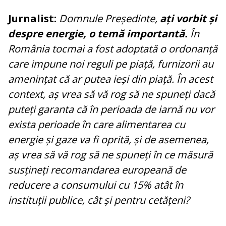
Jurnalist:
Domnule Președinte,
ați vorbit și
despre energie, o temă importantă.
În
România tocmai a fost adoptată o ordonanță
care impune noi reguli pe piață, furnizorii au
amenințat că ar putea ieși din piață. În acest
context, aș vrea să vă rog să ne spuneți dacă
puteți garanta că în perioada de iarnă nu vor
exista perioade în care alimentarea cu
energie și gaze va fi oprită, și de asemenea,
aș vrea să vă rog să ne spuneți în ce măsură
susțineți recomandarea europeană de
reducere a consumului cu 15% atât în
instituții publice, cât și pentru cetățeni?