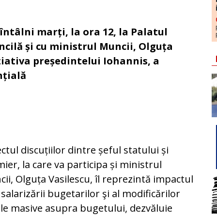
ntâlni marți, la ora 12, la Palatul
cilă și cu ministrul Muncii, Olguța
ițiativa președintelui Iohannis, a
țială
ctul discuțiilor dintre șeful statului și
ier, la care va participa și ministrul
ii, Olguța Vasilescu, îl reprezintă impactul
i salarizării bugetarilor şi al modificărilor
ale masive asupra bugetului, dezvăluie