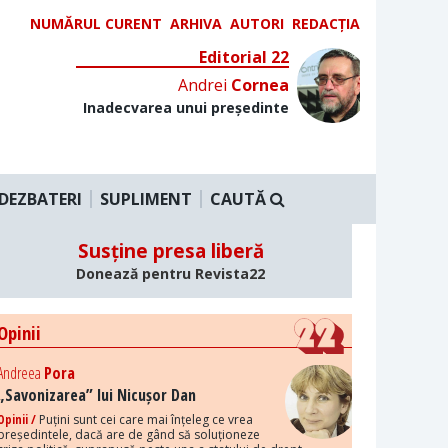
NUMĂRUL CURENT
ARHIVA
AUTORI
REDACȚIA
Editorial 22
Andrei
Cornea
Inadecvarea unui președinte
DEZBATERI
SUPLIMENT
CAUTĂ
Susține presa liberă
Donează pentru Revista22
Opinii
Andreea
Pora
„Savonizarea” lui Nicușor Dan
Opinii /
Puțini sunt cei care mai înțeleg ce vrea
președintele, dacă are de gând să soluționeze