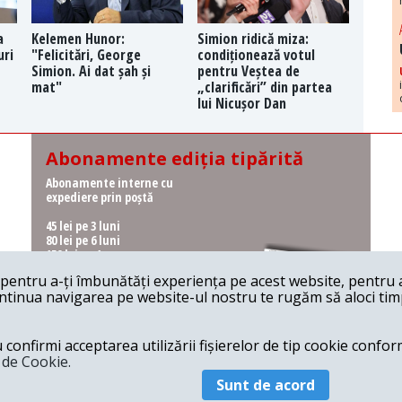
a
Kelemen Hunor:
Simion ridică miza:
uri
"Felicitări, George
condiționează votul
Simion. Ai dat șah și
pentru Veștea de
mat"
„clarificări” din partea
lui Nicușor Dan
Abonamente ediția tipărită
Abonamente interne cu
expediere prin poștă
45 lei pe 3 luni
80 lei pe 6 luni
150 lei pe 1 an
entru a-ți îmbunătăți experiența pe acest website, pentru a-
Abonamente interne cu
ontinua navigarea pe website-ul nostru te rugăm să aloci timpu
ridicare de la redacție
36 lei pe 3 luni
62 lei pe 6 luni
onfirmi acceptarea utilizării fișierelor de tip cookie conform
115 lei pe 1 an
a de Cookie.
Sunt de acord
© 2026 Revista 22