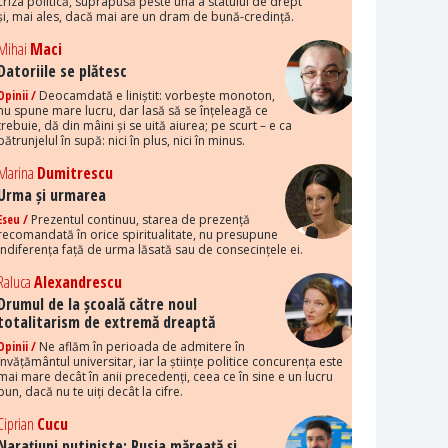
criza politică, suprapusă peste una a statului de drept
și, mai ales, dacă mai are un dram de bună-credință.
Mihai
Maci
Datoriile se plătesc
Opinii /
Deocamdată e liniștit: vorbește monoton,
nu spune mare lucru, dar lasă să se înțeleagă ce
trebuie, dă din mâini și se uită aiurea; pe scurt – e ca
pătrunjelul în supă: nici în plus, nici în minus.
Marina
Dumitrescu
Urma și urmarea
Eseu /
Prezentul continuu, starea de prezență
recomandată în orice spiritualitate, nu presupune
indiferența față de urma lăsată sau de consecințele ei.
Raluca
Alexandrescu
Drumul de la școală către noul
totalitarism de extremă dreaptă
Opinii /
Ne aflăm în perioada de admitere în
învățământul universitar, iar la științe politice concurența este
mai mare decât în anii precedenți, ceea ce în sine e un lucru
bun, dacă nu te uiți decât la cifre.
Ciprian
Cucu
Narațiuni putiniste: Rusia măreață și