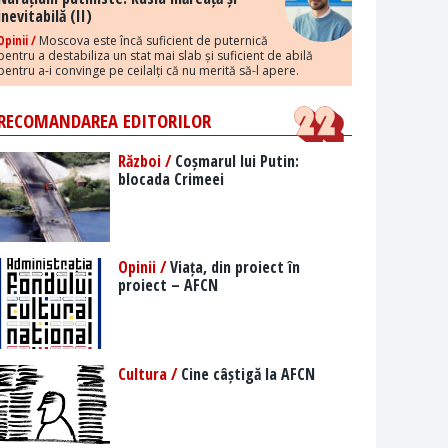
inevitabilă (II)
Opinii /
Moscova este încă suficient de puternică
pentru a destabiliza un stat mai slab și suficient de abilă
pentru a-i convinge pe ceilalți că nu merită să-l apere.
RECOMANDAREA EDITORILOR
Război /
Coșmarul lui Putin:
blocada Crimeei
Opinii /
Viața, din proiect în
proiect – AFCN
Cultura /
Cine câștigă la AFCN