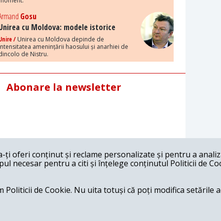
moment.
Armand
Gosu
Unirea cu Moldova: modele istorice
Unire /
Unirea cu Moldova depinde de
intensitatea amenințării haosului și anarhiei de
dincolo de Nistru.
Abonare la newsletter
ți oferi conținut și reclame personalizate și pentru a anali
l necesar pentru a citi și înțelege conținutul Politicii de Co
 Politicii de Cookie. Nu uita totuși că poți modifica setările 