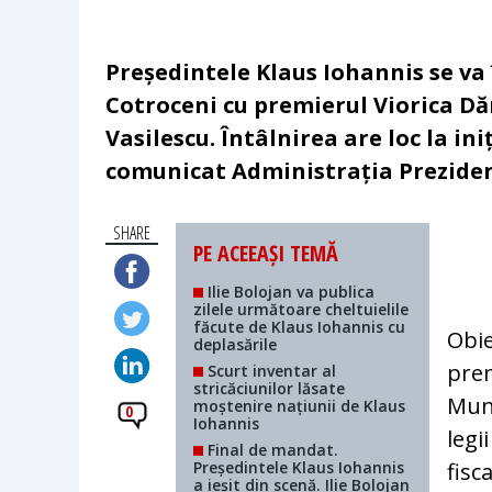
Președintele Klaus Iohannis se va î
Cotroceni cu premierul Viorica Dăn
Vasilescu. Întâlnirea are loc la in
comunicat Administrația Preziden
SHARE
PE ACEEAȘI TEMĂ
Ilie Bolojan va publica
zilele următoare cheltuielile
făcute de Klaus Iohannis cu
Obie
deplasările
prem
Scurt inventar al
stricăciunilor lăsate
Munc
moștenire națiunii de Klaus
0
Iohannis
legi
Final de mandat.
Președintele Klaus Iohannis
fisc
a ieșit din scenă. Ilie Bolojan