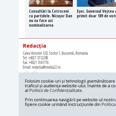
Consultări la Cotroceni
Eșec. Guvernul Veștea 
cu partidele. Nicușor Dan
primit doar 189 de vot
nu va face azi
nominalizarea
Redacția
Calea Victoriei 120, Sector 1, Bucuresti, Romania
Tel: +4021 3112208
Fax: +4021 3141776
Email: redactia@revista22.ro
Folosim cookie-uri și tehnologii asemănătoare p
traficul și audiența website-ului. Înainte de a c
al
Politicii de Confidențialitate
.
Revista 22 este editata de
Grupul pentru Dialog Social
Prin continuarea navigării pe website-ul nostru c
fișiere cookie urmând instrucțiunile din
Politic