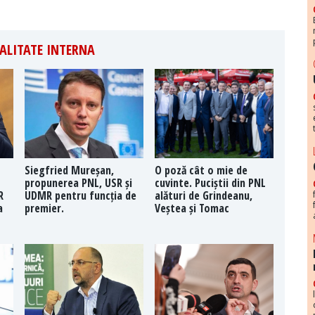
ALITATE INTERNA
Siegfried Mureșan,
O poză cât o mie de
propunerea PNL, USR și
cuvinte. Puciștii din PNL
R
UDMR pentru funcția de
alături de Grindeanu,
a
premier.
Veștea și Tomac