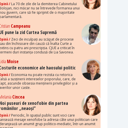
Opinii /
La 70 de zile de la demiterea Cabinetului
Bolojan, nici măcar nu se întrevede formarea unui
nou guvern, care să fie sprijinit de o majoritate
parlamentară.
Cristian
Campeanu
UE pune la zid Curtea Supremă
Opinii /
Zeci de inculpați au scăpat de procese
sau din închisoare din cauză că Înalta Curte a
extins cu patru ani prescripția. CJUE a criticat în
termeni duri instanța condusă de Lia Savonea.
Lidia
Moise
Costurile economice ale haosului politic
Opinii /
Economia nu poate rezista cu retorica
falsă a susținerii intereselor poporului, care, de
fapt, ascunde obsesia menținerii privilegiilor și a
averilor unor caste.
Melania
Cincea
Noi puseuri de xenofobie din partea
românilor „neaoși”
Opinii /
Periodic, în spațiul public sunt voci care
lansează mesaje xenofobe la adresa câte unui politician care
deranjează un anumit grup politico-mediatic, într-un anumit