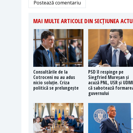
Postează comentariu
MAI MULTE ARTICOLE DIN SECȚIUNEA ACTU
Consultările de la
PSD îl respinge pe
Cotroceni nu au adus
Siegfried Mureșan și
nicio soluție. Criza
acuză PNL, USR și UDM
politică se prelungește
că sabotează formare
guvernului