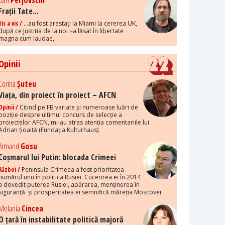
Dan
Perjovschi
Frații Tate...
Vis a vis /
...au fost arestați la Miami la cererea UK,
după ce Justiția de la noi i-a lăsat în libertate
magna cum laudae,
Opinii
Corina
Șuteu
Viața, din proiect în proiect – AFCN
Opinii /
Citind pe FB variate și numeroase luări de
poziție despre ultimul concurs de selecție a
proiectelor AFCN, mi-au atras atenția comentariile lui
Adrian Șoaită (Fundația Kulturhaus).
Armand
Gosu
Coșmarul lui Putin: blocada Crimeei
Război /
Peninsula Crimeea a fost prioritatea
numărul unu în politica Rusiei. Cucerirea ei în 2014
a dovedit puterea Rusiei, apărarea, menținerea în
siguranță și prosperitatea ei semnifică măreția Moscovei.
Melania
Cincea
O țară în instabilitate politică majoră