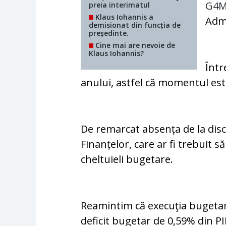
G4M
preia interimatul
Klaus Iohannis a
Admi
demisionat din funcția de
președinte.
Cine mai are nevoie de
Klaus Iohannis?
Într
anului, astfel că momentul est
De remarcat absența de la discu
Finanțelor, care ar fi trebuit să
cheltuieli bugetare.
Reamintim că execuţia bugetar
deficit bugetar de 0,59% din PI