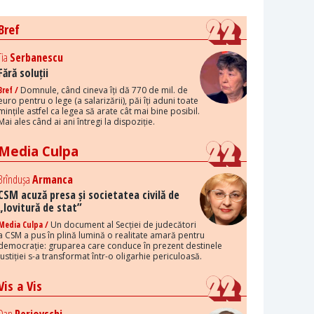
Bref
Tia
Serbanescu
Fără soluții
Bref /
Domnule, când cineva îți dă 770 de mil. de
euro pentru o lege (a salarizării), păi îți aduni toate
mințile astfel ca legea să arate cât mai bine posibil.
Mai ales când ai ani întregi la dispoziție.
Media Culpa
Brîndușa
Armanca
CSM acuză presa și societatea civilă de
„lovitură de stat”
Media Culpa /
Un document al Secției de judecători
a CSM a pus în plină lumină o realitate amară pentru
democrație: gruparea care conduce în prezent destinele
justiției s-a transformat într-o oligarhie periculoasă.
Vis a Vis