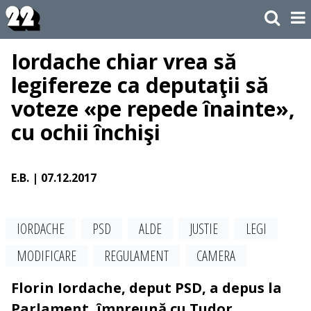
Iordache chiar vrea să
legifereze ca deputaţii să
voteze «pe repede înainte»,
cu ochii închişi
E.B.
| 07.12.2017
IORDACHE
PSD
ALDE
JUSTIE
LEGI
MODIFICARE
REGULAMENT
CAMERA
Florin Iordache, deput PSD, a depus la
Parlament, împreună cu Tudor