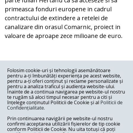
parte Iulian Hertanu ca sa acceseze si sa
primeasca fonduri europene in cadrul
contractului de extindere a retelei de
canalizare din orasul Comarnic, proiect in
valoare de aproape zece milioane de euro.
COMENTARII
0
Folosim cookie-uri și tehnologii asemănătoare
pentru a-ți îmbunătăți experiența pe acest website,
Nume
pentru a-ți oferi conținut și reclame personalizate și
pentru a analiza traficul și audiența website-ului.
Înainte de a continua navigarea pe website-ul nostru
Email
te rugăm să aloci timpul necesar pentru a citi și
înțelege conținutul Politicii de Cookie și al
Politicii de
Confidențialitate
.
Comentariu
Prin continuarea navigării pe website-ul nostru
confirmi acceptarea utilizării fișierelor de tip cookie
conform Politicii de Cookie. Nu uita totuși că poți